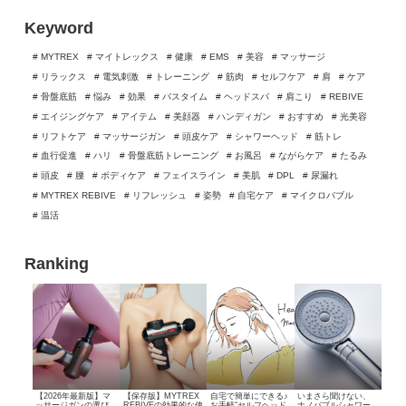
Keyword
# MYTREX
# マイトレックス
# 健康
# EMS
# 美容
# マッサージ
# リラックス
# 電気刺激
# トレーニング
# 筋肉
# セルフケア
# 肩
# ケア
# 骨盤底筋
# 悩み
# 効果
# バスタイム
# ヘッドスパ
# 肩こり
# REBIVE
# エイジングケア
# アイテム
# 美顔器
# ハンディガン
# おすすめ
# 光美容
# リフトケア
# マッサージガン
# 頭皮ケア
# シャワーヘッド
# 筋トレ
# 血行促進
# ハリ
# 骨盤底筋トレーニング
# お風呂
# ながらケア
# たるみ
# 頭皮
# 腰
# ボディケア
# フェイスライン
# 美肌
# DPL
# 尿漏れ
# MYTREX REBIVE
# リフレッシュ
# 姿勢
# 自宅ケア
# マイクロバブル
# 温活
Ranking
【2026年最新版】マ
【保存版】MYTREX
自宅で簡単にできる♪
いまさら聞けない、
ッサージガンの選び
REBIVEの効果的な使
お手軽“セルフヘッド
ナノバブルシャワー