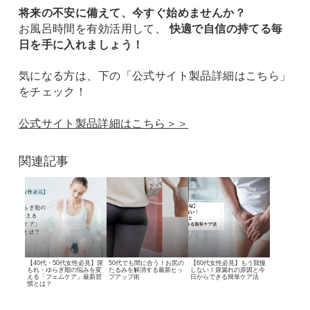
将来の不安に備えて、今すぐ始めませんか？
お風呂時間を有効活用して、
快適で自信の持てる毎
日を手に入れましょう！
気になる方は、下の「公式サイト製品詳細はこちら」
をチェック！
公式サイト製品詳細はこちら＞＞
関連記事
【40代・50代女性必見】
尿
50代でも間に合う！
お尻の
【60代女性必見】もう我慢
もれ・ゆらぎ期の悩みを変
たるみを解消する最新ヒッ
しない！
尿漏れの原因と
今
える
「フェムケア」最新習
プアップ術
日からできる簡単ケア法
慣とは？