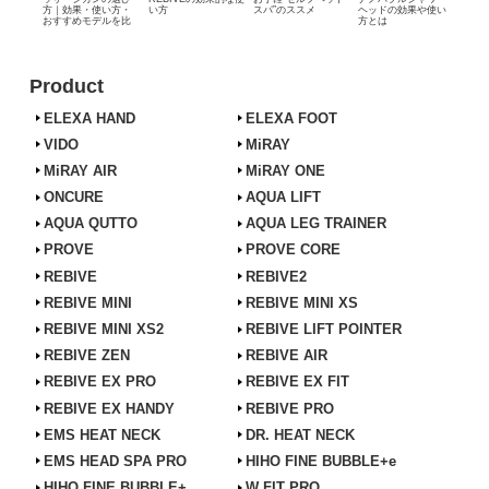
方｜効果・使い方・
い方
スパ”のススメ
ヘッドの効果や使い
おすすめモデルを比
方とは
較
Product
ELEXA HAND
ELEXA FOOT
VIDO
MiRAY
MiRAY AIR
MiRAY ONE
ONCURE
AQUA LIFT
AQUA QUTTO
AQUA LEG TRAINER
PROVE
PROVE CORE
REBIVE
REBIVE2
REBIVE MINI
REBIVE MINI XS
REBIVE MINI XS2
REBIVE LIFT POINTER
REBIVE ZEN
REBIVE AIR
REBIVE EX PRO
REBIVE EX FIT
REBIVE EX HANDY
REBIVE PRO
EMS HEAT NECK
DR. HEAT NECK
EMS HEAD SPA PRO
HIHO FINE BUBBLE+e
HIHO FINE BUBBLE+
W FIT PRO