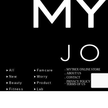
MYTREX ONLINE STORE
All
Famcare
ABOUT US
New
Worry
CONTACT
PRIVACY POLICY
Beauty
Product
TERMS OF US
Fitness
Lab
Column