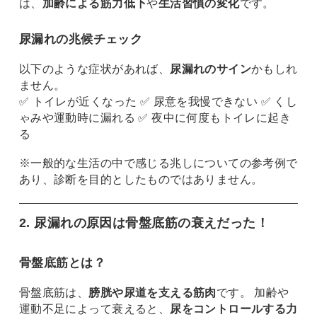
は、
加齢による筋力低下
や
生活習慣の変化
です。
尿漏れの兆候チェック
以下のような症状があれば、
尿漏れのサイン
かもしれ
ません。
✅ トイレが近くなった ✅ 尿意を我慢できない ✅ くし
ゃみや運動時に漏れる ✅ 夜中に何度もトイレに起き
る
※一般的な生活の中で感じる兆しについての参考例で
あり、診断を目的としたものではありません。
2. 尿漏れの原因は骨盤底筋の衰えだった！
骨盤底筋とは？
骨盤底筋は、
膀胱や尿道を支える筋肉
です。 加齢や
運動不足によって衰えると、
尿をコントロールする力