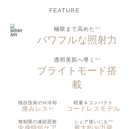
FEATURE
極限まで高めた
※1
パワフルな照射力
透明美肌へ導く
※2
ブライトモード搭
載
独自技術のW冷却
軽量＆コンパクト
痛みレス
コードレスモデル
※3
無制限の連続照射
シェア使いにも
※4
全身時短ケア
最大約30万発