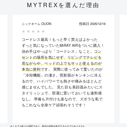
MYTREXを選んだ理由
OLION
投稿日 2025/12/16
ニックネーム
★
★
★
★
★
コードレス最高！もっと早く買えばよかった
ずっと気になっていたMiRAY AIRをついに購入！
決め手はやっぱり「コードレス」なこと。
コン
セントの場所を気にせず、リビングでテレビを
見ながらや、ベッドの上でもサッと使えるのが
本当に便利
です。 実際に使ってみて驚いたのが
「冷却機能」の凄さ。照射面がキンキンに冷え
るので、ハイパワーでも熱さや痛みをほとんど
感じませんでした。 見た目も美顔器みたいにス
タイリッシュで、部屋に置いておいても違和感
なし。 準備も片付けも楽なので、ズボラな私で
もこれなら全身ケア頑張れそうです！
あくまでも個人の感想であり、商品の効能を保証するものではありません。