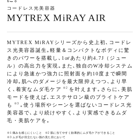
発売日
2024年8月9日
コードレス光美容器
MYTREX MiRAY AIR
*測定環境温度：23℃。実際の時間は、
モードや使用環境、使用状況により異なります。
MYTREX MiRAYシリーズから史上初､コードレ
※ご使用の前に、必ず製品付属の取扱説明書の「安全上のご注意」をよく
ス光美容器誕生｡軽量＆コンパクトなボディに驚
お読みのうえ、正しく安全にお使いください。
きのパワーを搭載し､1㎠あたり約4.7J（ジュー
ル）の高出力を実現｡また､独自のW冷却システム
※デザインおよび仕様については、予告なしに変更することがございます。
により急速かつ強力に照射面を約10度まで瞬間
※本製品は、光の照射によりムダ毛ケア*および美肌ケアを行うことを目的と
した家庭用光美容器です（医療機器ではありません）。
冷却｡肌へのダメージを最大限抑えつつ､より早
※2
く､着実なムダ毛ケア
を叶えます｡さらに､美肌
モードを使えば､エステサロン級のブライトケア
× 閉じる
※3
も
｡使う場所やシーンを選ばないコードレス光
美容器で､より続けやすく､より実感できるムダ
毛・美肌ケアを｡
※1 痛みを感じにくいこと ※2 肌に当てやすく効果的にムダ毛ケアができること
※3 ムダ毛が目立たない肌の見た目において