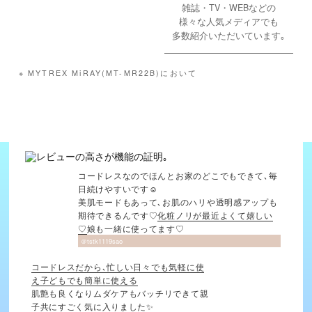
雑誌・TV・WEBなどの
様々な人気メディアでも
多数紹介
いただいています｡
※ MYTREX MiRAY(MT-MR22B)において
コードレスなのでほんとお家のどこでもできて､毎
日続けやすいです☺️
美肌モードもあって､お肌のハリや透明感アップも
期待できるんです♡
化粧ノリが最近よくて嬉しい
♡
娘も一緒に使ってます♡
＠tstk1119sao
コードレスだから､忙しい日々でも気軽に使
え子どもでも簡単に使える
肌艶も良くなりムダケアもバッチリできて親
子共にすごく気に入りました✨