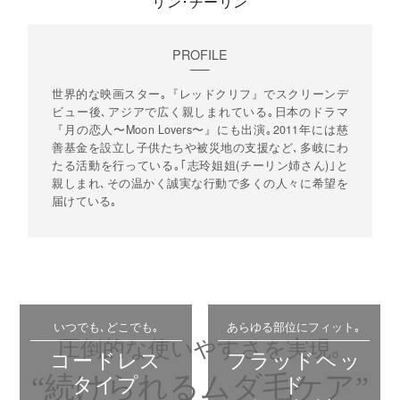
リン･チーリン
PROFILE
世界的な映画スター｡『レッドクリフ』でスクリーンデ
ビュー後､アジアで広く親しまれている｡日本のドラマ
『月の恋人〜Moon Lovers〜』にも出演｡2011年には慈
善基金を設立し子供たちや被災地の支援など､多岐にわ
たる活動を行っている｡｢志玲姐姐(チーリン姉さん)｣と
親しまれ､その温かく誠実な行動で多くの人々に希望を
届けている｡
いつでも､どこでも｡
あらゆる部位にフィット｡
圧倒的な使いやすさを実現｡
コードレス
フラッドヘッ
“続けられるムダ毛ケア”
タイプ
ド