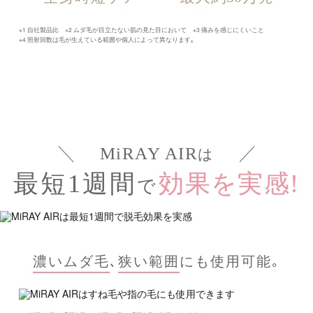
※1 自社製品比 ※2 ムダ毛が目立たない肌の見た目において ※3 痛みを感じにくいこと
※4 照射回数は毛が生えている範囲や個人によって異なります｡
MiRAY AIR
は
最短1週間
効果を実感!
で
濃いムダ毛
､
狭い範囲
にも使用可能｡