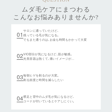
ムダ毛ケアにまつわる
こんなお悩みありませんか?
サロンに通っていたけど､
01
残っている毛が気になる｡
でもまた通うのは､お金も時間もかかって大変
02
VIO部分が気になるけど､肌が敏感｡
光美容器は熱くて､痛いイメージ
が…
03
毎朝ヒゲを剃るのが大変
｡
剃る頻度と時間を減らしたい
04
襟足と背中の
ムダ毛が気になるけど､
コードが付いているとケアしにくい
｡