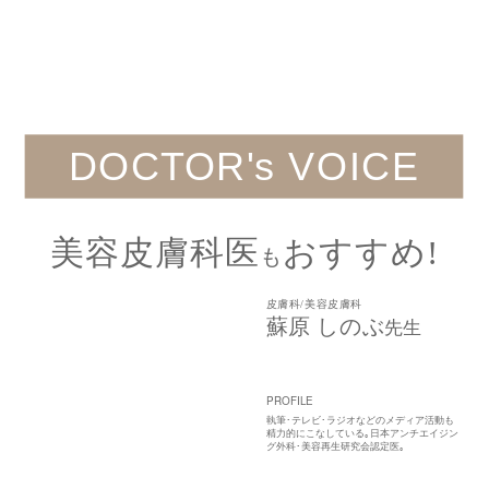
DOCTOR's VOICE
美容皮膚科医
おすすめ!
も
皮膚科/美容皮膚科
蘇原 しのぶ
先生
PROFILE
執筆･テレビ･ラジオなどのメディア活動も
精力的にこなしている｡日本アンチエイジン
グ外科･美容再生研究会認定医｡