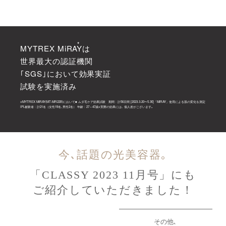
*
MYTREX MiRAYは
世界最大の認証機関
｢SGS｣において効果実証
試験を実施済み
※MYTREX MiRAY(MT-MR22B)において■ ムダ毛ケア効果試験 期間 : 計56日間 [2023.3.20〜5.30]「MiRAY」使用による肌の変化を測定
IPL被験者 : 計21名（女性19名､男性2名） 年齢 : 27～47歳※実際の効果には､ 個人差がございます｡
今､話題の光美容器｡
「CLASSY 2023 11月号」にも
ご紹介していただきました！
その他､