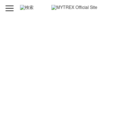
製品仕様
型番
MT-MRA24B
ブランド
MYTREX（マイトレックス）
品名
MiRAY AIR（ミライ エア）
発売元
株式会社創通メディカル
製造組立
中国
サイズ
約195mm × 73mm × 44mm
重量
約369g