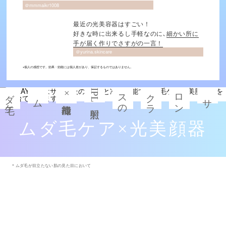
＠mmmaikr1008
最近の光美容器はすごい！
好きな時に出来るし手軽なのに､
細かい所に
手が届く作りでさすがの一言！
＠yurina.skincare
※個人の感想です。効果・効能には個人差があり、保証するものではありません。
ダ
ア
ケ
を
の
で
冷却機能
ロ
ク
ス
I
×
ム
毛ケ
･
透明美肌
ア
こ
１
台
サ
ン
ラ
の
P
L
照射
ムダ毛ケア×光美顔器
＊ムダ毛が目立たない肌の見た目において