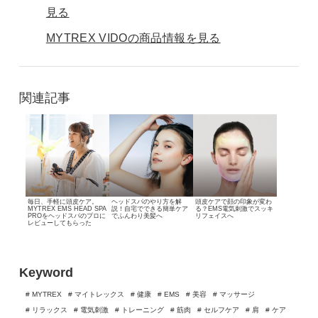
見る
MYTREX VIDOの商品情報を見る
関連記事
毎日、手軽に頭皮ケア。
ヘッドスパのやり方を解
頭皮ケアで顔の印象が変わ
MYTREX EMS HEAD SPA
説！自宅でできる簡単ケア
る？
EMS電気刺激でスッキ
PROを
ヘッドスパのプロに
でふんわり美髪へ
リフェイスへ
レビューしてもらった
Keyword
# MYTREX
# マイトレックス
# 健康
# EMS
# 美容
# マッサージ
# リラックス
# 電気刺激
# トレーニング
# 筋肉
# セルフケア
# 肩
# ケア