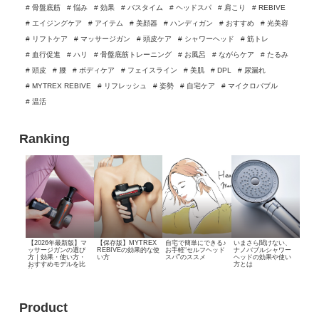
# 骨盤底筋
# 悩み
# 効果
# バスタイム
# ヘッドスパ
# 肩こり
# REBIVE
# エイジングケア
# アイテム
# 美顔器
# ハンディガン
# おすすめ
# 光美容
# リフトケア
# マッサージガン
# 頭皮ケア
# シャワーヘッド
# 筋トレ
# 血行促進
# ハリ
# 骨盤底筋トレーニング
# お風呂
# ながらケア
# たるみ
# 頭皮
# 腰
# ボディケア
# フェイスライン
# 美肌
# DPL
# 尿漏れ
# MYTREX REBIVE
# リフレッシュ
# 姿勢
# 自宅ケア
# マイクロバブル
# 温活
Ranking
【2026年最新版】マ
【保存版】MYTREX
自宅で簡単にできる♪
いまさら聞けない、
ッサージガンの選び
REBIVEの効果的な使
お手軽“セルフヘッド
ナノバブルシャワー
方｜効果・使い方・
い方
スパ”のススメ
ヘッドの効果や使い
おすすめモデルを比
方とは
較
Product