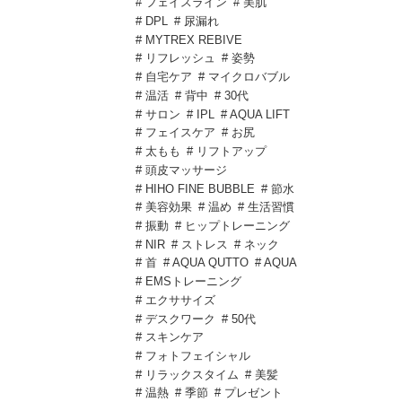
# フェイスライン
# 美肌
# DPL
# 尿漏れ
# MYTREX REBIVE
# リフレッシュ
# 姿勢
# 自宅ケア
# マイクロバブル
# 温活
# 背中
# 30代
# サロン
# IPL
# AQUA LIFT
# フェイスケア
# お尻
# 太もも
# リフトアップ
# 頭皮マッサージ
# HIHO FINE BUBBLE
# 節水
# 美容効果
# 温め
# 生活習慣
# 振動
# ヒップトレーニング
# NIR
# ストレス
# ネック
# 首
# AQUA QUTTO
# AQUA
# EMSトレーニング
# エクササイズ
# デスクワーク
# 50代
# スキンケア
# フォトフェイシャル
# リラックスタイム
# 美髪
# 温熱
# 季節
# プレゼント