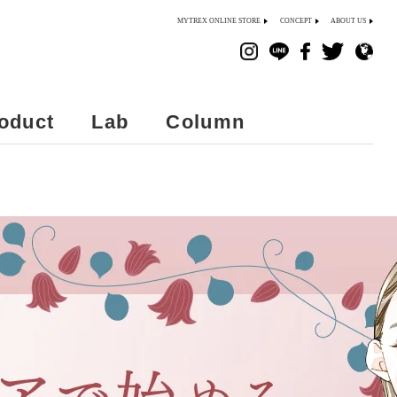
MYTREX ONLINE STORE
CONCEPT
ABOUT US
oduct
Lab
Column