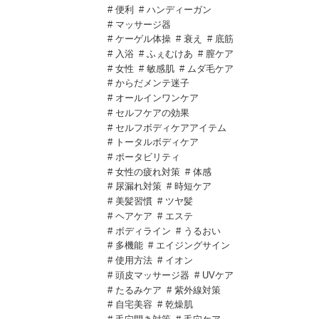
# 便利
# ハンディーガン
# マッサージ器
# ケーゲル体操
# 衰え
# 底筋
# 入浴
# ふぇむけあ
# 膣ケア
# 女性
# 敏感肌
# ムダ毛ケア
# からだメンテ迷子
# オールインワンケア
# セルフケアの効果
# セルフボディケアアイテム
# トータルボディケア
# ポータビリティ
# 女性の疲れ対策
# 体感
# 尿漏れ対策
# 時短ケア
# 美髪習慣
# ツヤ髪
# ヘアケア
# エステ
# ボディライン
# うるおい
# 多機能
# エイジングサイン
# 使用方法
# イオン
# 頭皮マッサージ器
# UVケア
# たるみケア
# 紫外線対策
# 自宅美容
# 乾燥肌