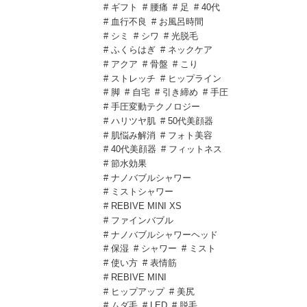
# ギフト
# 腰痛
# 足
# 40代
# 血行不良
# お風呂時間
# シミ
# シワ
# 光脱毛
# ふくらはぎ
# ネックケア
# アクア
# 骨盤
# こり
# ストレッチ
# ヒップライン
# 脚
# 自宅
# 引き締め
# 手圧
# 手圧変動テクノロジー
# ハリツヤ肌
# 50代美顔器
# 肌悩み解消
# フォト美容
# 40代美顔器
# フィットネス
# 節水効果
# ナノバブルシャワー
# ミストシャワー
# REBIVE MINI XS
# ファインバブル
# ナノバブルシャワーヘッド
# 保湿
# シャワー
# ミスト
# 使い方
# 表情筋
# REBIVE MINI
# ヒップアップ
# 美尻
# ムダ毛
# LED
# 脱毛