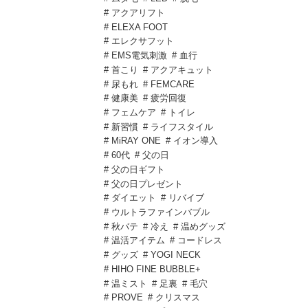
# アクアリフト
# ELEXA FOOT
# エレクサフット
# EMS電気刺激
# 血行
# 首こり
# アクアキュット
# 尿もれ
# FEMCARE
# 健康美
# 疲労回復
# フェムケア
# トイレ
# 新習慣
# ライフスタイル
# MiRAY ONE
# イオン導入
# 60代
# 父の日
# 父の日ギフト
# 父の日プレゼント
# ダイエット
# リバイブ
# ウルトラファインバブル
# 秋バテ
# 冷え
# 温めグッズ
# 温活アイテム
# コードレス
# グッズ
# YOGI NECK
# HIHO FINE BUBBLE+
# 温ミスト
# 足裏
# 毛穴
# PROVE
# クリスマス