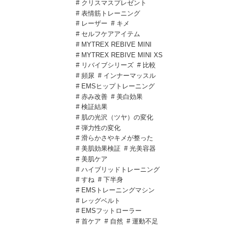
# クリスマスプレゼント
# 表情筋トレーニング
# レーザー
# キメ
# セルフケアアイテム
# MYTREX REBIVE MINI
# MYTREX REBIVE MINI XS
# リバイブシリーズ
# 比較
# 頻尿
# インナーマッスル
# EMSヒップトレーニング
# 赤み改善
# 美白効果
# 検証結果
# 肌の光沢（ツヤ）の変化
# 弾力性の変化
# 滑らかさやキメが整った
# 美肌効果検証
# 光美容器
# 美肌ケア
# ハイブリッドトレーニング
# すね
# 下半身
# EMSトレーニングマシン
# レッグベルト
# EMSフットローラー
# 首ケア
# 自然
# 運動不足