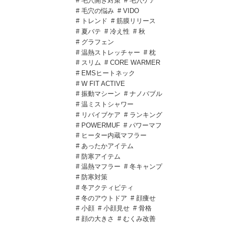
# 毛穴開き対策
# 毛穴ケア
# 毛穴の悩み
# VIDO
# トレンド
# 筋膜リリース
# 夏バテ
# 冷え性
# 秋
# グラフェン
# 温熱ストレッチャー
# 枕
# スリム
# CORE WARMER
# EMSヒートネック
# W FIT ACTIVE
# 振動マシーン
# ナノバブル
# 温ミストシャワー
# リバイブケア
# ランキング
# POWERMUF
# パワーマフ
# ヒーター内蔵マフラー
# あったかアイテム
# 防寒アイテム
# 温熱マフラー
# 冬キャンプ
# 防寒対策
# 冬アクティビティ
# 冬のアウトドア
# 顔痩せ
# 小顔
# 小顔見せ
# 骨格
# 顔の大きさ
# むくみ改善