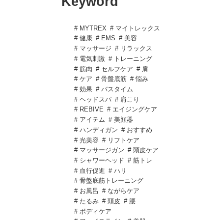
Keyword
# MYTREX
# マイトレックス
# 健康
# EMS
# 美容
# マッサージ
# リラックス
# 電気刺激
# トレーニング
# 筋肉
# セルフケア
# 肩
# ケア
# 骨盤底筋
# 悩み
# 効果
# バスタイム
# ヘッドスパ
# 肩こり
# REBIVE
# エイジングケア
# アイテム
# 美顔器
# ハンディガン
# おすすめ
# 光美容
# リフトケア
# マッサージガン
# 頭皮ケア
# シャワーヘッド
# 筋トレ
# 血行促進
# ハリ
# 骨盤底筋トレーニング
# お風呂
# ながらケア
# たるみ
# 頭皮
# 腰
# ボディケア