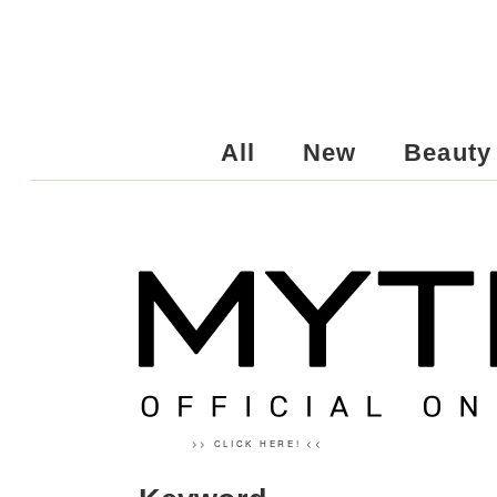
All
New
Beauty
>> CLICK HERE! <<