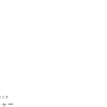
付属品を見る
レス
ととき
チャー