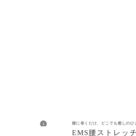
(ウエスト 58～105cm)
部品・
本体 約360g
カバー部分: ABS樹脂、電極部分: ステン
ベルト部分: PET
・本体 ×1
・ACアダプター ×1
・充電用USBコード ×1
腰に巻くだけ、どこでも癒しのひ
EMS腰ストレッ