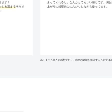
ります！
まってくれるし、なんかとてもいい感じです。風呂
わじわ温まる
そうで
上がりの就寝前にのんびりしながら使ってます。
！
あくまでも個人の感想であり、商品の効能を保証するものでは