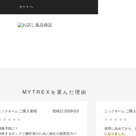
カートへ
MYTREXを選んだ理由
ご購入者様
投稿日 2026/2/2
ご購入
ニックネーム
ニックネーム
★
★
★
★
★
★
★
★
★
★
腰痛予防に！
使用し始めてから、
頻発するギックリ腰対策のために他社の据置型のパ
になりました
。