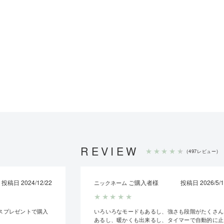
REVIEW
★
★
★
★
★
(497レビュー)
投稿日 2024/12/22
ご購入者様
投稿日 2026/5/1
ニックネーム
★
★
★
★
★
スプレゼントで購入
いろいろなモードもあるし、強さも段階がたくさん
あるし、暖かくも出来るし、タイマーで自動的に止