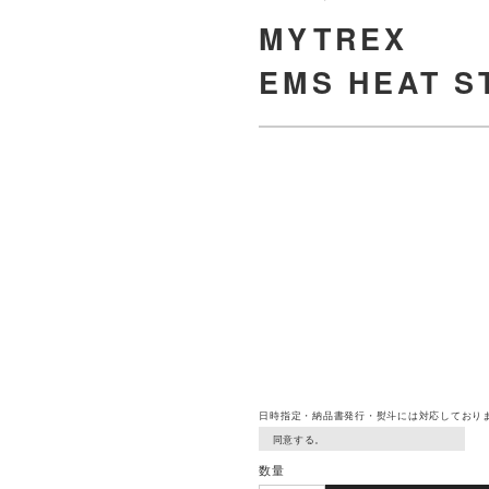
・リモコン ×1
MYTREX
EMS
HEAT S
・リモコン用コイン型リチウム電池 ×2
・取扱説明書(保証書) ×1
14,850円（税込）
※価格改訂:2026年5月1日
2019年9月6日
せん。
日時指定・納品書発行・熨斗には対応しており
は、予告なく変更になる場合がございます。ご了承ください。
取扱説明書の「安全上のご注意」をよくお読みのうえ、正しく安全にお
数量