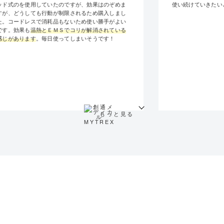
ッド式のを使用していたのですが、効果はのぞめま
使い続けていきたい
すが、どうしても行動が制限されるため購入しまし
た。コードレスで消耗品もないため使い勝手がよい
です。効果も
温熱とＥＭＳでコリが解消されている
感じがあります
。毎日使ってしまいそうです！
もっと見る