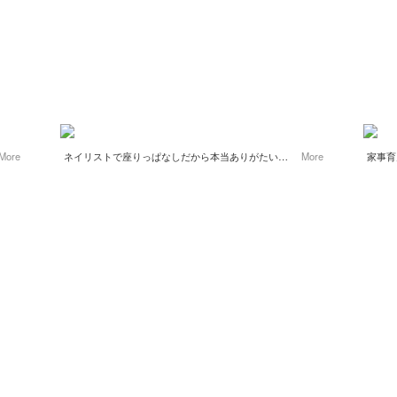
More
ネイリストで座りっぱなしだから本当ありがたいこ
More
家事育
コード
れ
れて便
とってもオススメ