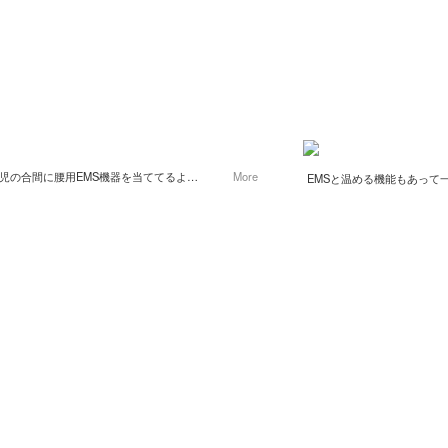
児の合間に腰用EMS機器を当ててるよ
More
EMSと温める機能もあって
レスだからいつでも付けたい時にさっと付け
しかも嬉しいコードレスだ
利