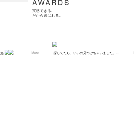
AWARDS
実感できる､
だから選ばれる｡
More
探してたら、いいの見つけちゃいました。
二鳥
EMS 腰ケア温熱グッズ温熱効果とEMSで、かなり
すごく便利！
いい