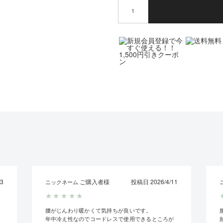
× 閉じる
3
ご購入者様
投稿日 2026/4/11
ニックネーム
★
★
★
★
★
腰がじんわり暖かくて気持ちが良いです。
年中冷え性なのでコードレスで使用できるところが