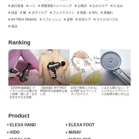
# 血行促進
# ハリ
# 骨盤底筋トレーニング
# お風呂
# ながらケア
# たるみ
# 頭皮
# 腰
# ボディケア
# フェイスライン
# 美肌
# DPL
# 尿漏れ
# MYTREX REBIVE
# リフレッシュ
# 姿勢
# 自宅ケア
# マイクロバブル
# 温活
Ranking
【2026年最新版】マ
【保存版】MYTREX
自宅で簡単にできる♪
いまさら聞けない、
ナ
ッサージガンの選び方
REBIVEの効果的な使
お手軽“セルフヘッド
ノバブルシャワーヘッ
｜効果・使い方・おす
い方
スパ”のススメ
ドの効果や使い方とは
すめモデルを比較
Product
ELEXA HAND
ELEXA FOOT
VIDO
MiRAY