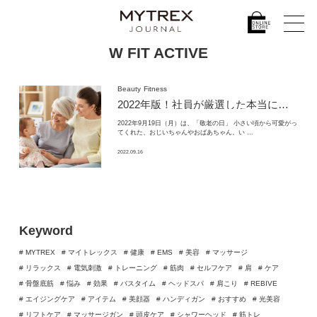
W FIT ACTIVE
Beauty
Fitness
2022年版！
社員が厳選した本当に喜ばれる敬老の日プレゼント
2022年9月19日（月）は、「敬老の日」 小さい頃から可愛がっ
てくれた、おじいちゃんやおばあちゃん。い …
2022.09.16
Keyword
# MYTREX
# マイトレックス
# 健康
# EMS
# 美容
# マッサージ
# リラックス
# 電気刺激
# トレーニング
# 筋肉
# セルフケア
# 肩
# ケア
# 骨盤底筋
# 悩み
# 効果
# バスタイム
# ヘッドスパ
# 肩こり
# REBIVE
# エイジングケア
# アイテム
# 美顔器
# ハンディガン
# おすすめ
# 光美容
# リフトケア
# マッサージガン
# 頭皮ケア
# シャワーヘッド
# 筋トレ