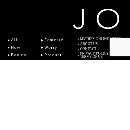
MYTREX ONLINE STORE
All
Famcare
ABOUT US
New
Worry
CONTACT
PRIVACY POLICY
Beauty
Product
TERMS OF US
Fitness
Lab
Column
Copyright (C) 2022 Sotsu Medical Co., Ltd. All Rights Reserved.