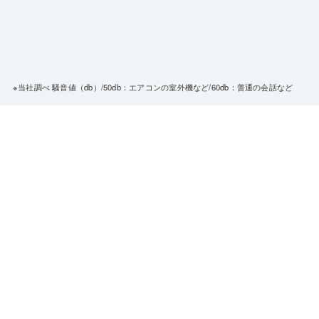
※当社調べ 騒音値（db）/50db：エアコンの室外機など/60db：普通の会話など