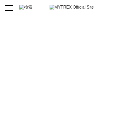
製品仕様
型番
MT-RBP21G
ブランド
MYTREX（マイトレックス ）
品名
REBIVE PRO (リバイブプロ)
発売元
株式会社創通メディカル
製造組立
中国
本体サイズ
263 × 165 × 85mm（アタッチメント除く）
本体質量
本体 約1.5kg（アタッチメント除く）
電源方式
充電式