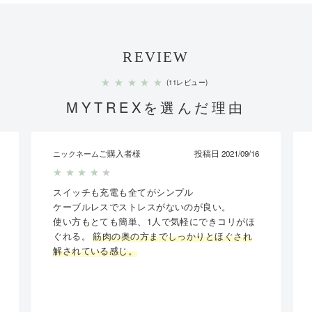
・収納ケース ×1
販売価格
85,800円（税込）
※販売当時の価格
REVIEW
発売日
2020年4月17日
★
★
★
★
★
(11レビュー)
MYTREXを選んだ理由
※本製品は、医療機器ではありません。
※製品のデザイン及び仕様等は、予告なく変更になる場合がございます。ご了承下
さい。
ご購入者様
投稿日 2021/09/16
ニックネーム
※ご使用の前に、必ず製品付属の取扱説明書の「安全上のご注意」をよくお読みの
うえ、正しく安全にお使いください。
★
★
★
★
★
スイッチも充電も全てがシンプル
ケーブルレスでストレスがないのが良い。
× 閉じる
使い方もとても簡単、1人で気軽にできコリがほ
ぐれる。
筋肉の奥の方までしっかりとほぐされ
解されている感じ。