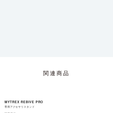
関連商品
（ON / OFF）
MYTREX REBIVE PRO
充電ポート
専用アクセサリスタンド
左：ロック解除 右：ロック