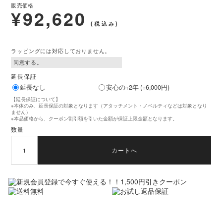
販売価格
¥92,620
重量
本体 約1.5kg（アタッチメント除く）
(税込み)
電源方式
充電式
ラッピングには対応しておりません。
材質
ABS樹脂、ポリカーボネート
延長保証
アタッチメント：チタン合金
延長なし
安心の+2年 (+6,000円)
【延長保証について】
※本体のみ、延長保証の対象となります（アタッチメント・ノベルティなどは対象となり
セット内容
・本体 ×1
ません）
※本品価格から、クーポン割引額を引いた金額が保証上限金額となります。
数量
・アタッチメント ×3種類
カートへ
・バッテリー ×1（本体装着済）
・ACアダプター ×1
・取扱説明書 ×1