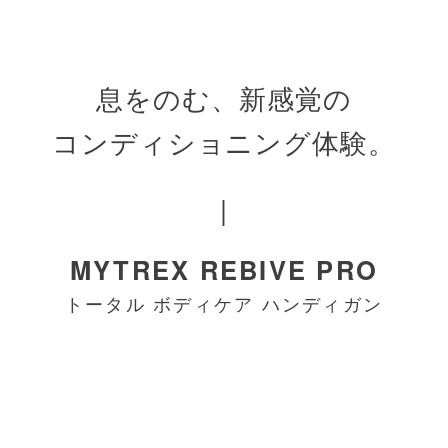
材質
本体：ABS樹脂、ポリカーボネート
アタッチメント：チタン合金
息をのむ、新感覚の
コンディショニング体験。
セット内容
・本体×1
・アタッチメント×3種類
|
・ACアダプター ×1
MYTREX REBIVE PRO
・取扱説明書 ×1
トータル ボディケア ハンディガン
・収納ケース ×1
販売価格
92,620円（税込）
※価格改訂:2026年5月1日
発売日
2021年12月1日