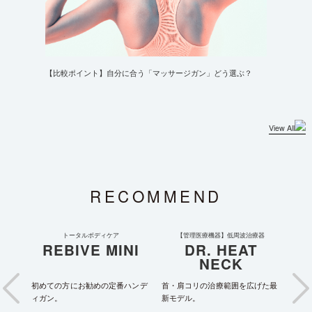
【比較ポイント】自分に合う「マッサージガン」どう選ぶ？
View All
RECOMMEND
トータルボディケア
【管理医療機器】低周波治療器
REBIVE MINI
DR. HEAT
NECK
ュタイ
初めての方にお勧めの定番ハンデ
首・肩コリの治療範囲を広げた最
独自
ィガン。
新モデル。
ドス