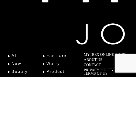
MYTREX ONLINE STORE
All
Famcare
ABOUT US
New
Worry
CONTACT
PRIVACY POLICY
Beauty
Product
TERMS OF US
Fitness
Lab
Column