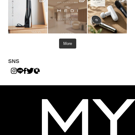
More
SNS