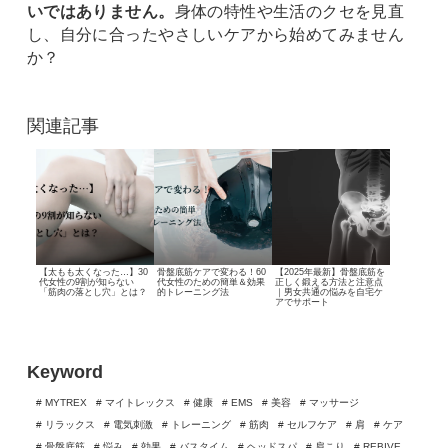
いではありません。
身体の特性や生活のクセを見直
し、自分に合ったやさしいケアから始めてみません
か？
関連記事
【太もも太くなった…】
30
骨盤底筋ケアで変わる！
60
【2025年最新】
骨盤底筋を
代女性の9割が知らない
代女性のための簡単＆効果
正しく鍛える方法と注意点
「筋肉の落とし穴」とは？
的
トレーニング法
｜
男女共通の悩みを自宅ケ
アでサポート
Keyword
# MYTREX
# マイトレックス
# 健康
# EMS
# 美容
# マッサージ
# リラックス
# 電気刺激
# トレーニング
# 筋肉
# セルフケア
# 肩
# ケア
# 骨盤底筋
# 悩み
# 効果
# バスタイム
# ヘッドスパ
# 肩こり
# REBIVE