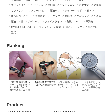
# エイジングケア
# アイテム
# 美顔器
# ハンディガン
# おすすめ
# 光美容
# リフトケア
# マッサージガン
# 頭皮ケア
# シャワーヘッド
# 筋トレ
# 血行促進
# ハリ
# 骨盤底筋トレーニング
# お風呂
# ながらケア
# たるみ
# 頭皮
# 腰
# ボディケア
# フェイスライン
# 美肌
# DPL
# 尿漏れ
# MYTREX REBIVE
# リフレッシュ
# 姿勢
# 自宅ケア
# マイクロバブル
# 温活
Ranking
【2026年最新版】マ
【保存版】MYTREX
自宅で簡単にできる♪
いまさら聞けない、
ッサージガンの選び
REBIVEの効果的な使
お手軽“セルフヘッド
ナノバブルシャワー
方｜効果・使い方・
い方
スパ”のススメ
ヘッドの効果や使い
おすすめモデルを比
方とは
較
Product