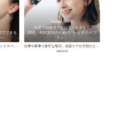
Beauty
Worry
自宅で頭皮ケアとリラックスを！
宅でできる
30代・40代女性のための「ヘッドスパ ブ
へ
ラシ」
目次 頭皮ケアの主な効果 自宅でのヘッドスパに必要なものは？ セルフ ヘッドスパの簡単なやり方 ヘッドスパをより効果的にするポイント おすす …
仕事や家事で多忙な毎日、頭皮ケアが大切だと分かっていても、定期的に美容室やエステに通うのは大変です。30代・40代の女性にとって、日常で手軽 …
2025.02.25