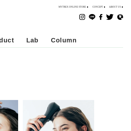
MYTREX ONLINE STORE
CONCEPT
ABOUT US
duct
Lab
Column