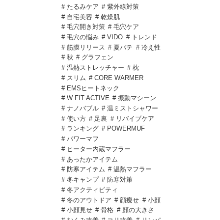
# たるみケア
# 紫外線対策
# 自宅美容
# 乾燥肌
# 毛穴開き対策
# 毛穴ケア
# 毛穴の悩み
# VIDO
# トレンド
# 筋膜リリース
# 夏バテ
# 冷え性
# 秋
# グラフェン
# 温熱ストレッチャー
# 枕
# スリム
# CORE WARMER
# EMSヒートネック
# W FIT ACTIVE
# 振動マシーン
# ナノバブル
# 温ミストシャワー
# 使い方
# 足裏
# リバイブケア
# ランキング
# POWERMUF
# パワーマフ
# ヒーター内蔵マフラー
# あったかアイテム
# 防寒アイテム
# 温熱マフラー
# 冬キャンプ
# 防寒対策
# 冬アクティビティ
# 冬のアウトドア
# 顔痩せ
# 小顔
# 小顔見せ
# 骨格
# 顔の大きさ