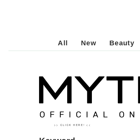
All
New
Beauty
>> CLICK HERE! <<