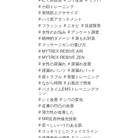
# むくみ改善
# コリ改善
# リンパ
# 小顔トレーニング
# 表情筋エクササイズ
# ハリ形アタッチメント
# フラッシュ
# ニキビ
# 排尿障害
# 女性のお悩み
# アンケート調査
# 精神的ダメージ
# 尿もれ対策
# マッサージガンの選び方
# MYTREX REBIVE AIR
# MYTREX REBIVE ZEN
# 女性の尿漏れ
# 尿漏れ改善
# 尿漏れパンツ
# 尿漏れパッド
# 尿トラブル
# 骨盤トレーニング
# ながら時間
# お風呂で簡単
# バスタイムEMSトレーニングマ
シン
# シミ改善
# シワの変化
# 皮膚の凹凸の改善
# 弾力性が改善した
# NIR近赤外線光技術
# 若々しいハリのある肌
# スッキリとしたフェイスライン
# 健康寿命の増進
# リハビリ