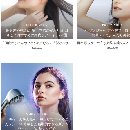
Column
Worry
Beauty
Worry
寒暖差や乾燥に悩む､季節の変わり目に!
ヘッドスパのやり方を解説！自
今こそおすすめの頭皮ケアアイテム3選
簡単ケアでふんわり美髪
「頭皮のかゆみやフケが気になる」「髪がパサつく」「なんとなく疲れて見える」など、季節の変わり目になると小さな変化を感じませんか？ そんなとき …
2026.02.06
2025.03.04
Beauty
Product
「洗う」のその先へ。史上初*1”マイクロ
カレント”を搭載した画期的すぎる新シャ
ワーヘッドの魅力を紹介