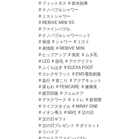
# フィットネス
# 節水効果
# ナノバブルシャワー
# ミストシャワー
# REBIVE MINI XS
# ファインバブル
# ナノバブルシャワーヘッド
# 保湿
# シャワー
# ミスト
# 表情筋
# REBIVE MINI
# ヒップアップ
# 美尻
# ムダ毛
# LED
# 脱毛
# アクアリフト
# ふくらはぎ
# ELEXA FOOT
# エレクサフット
# EMS電気刺激
# 血行
# 首こり
# アクアキュット
# 尿もれ
# FEMCARE
# 健康美
# 疲労回復
# フェムケア
# デスクワーク
# トイレ
# 新習慣
# ライフスタイル
# MiRAY ONE
# イオン導入
# 60代
# 父の日
# 父の日ギフト
# 父の日プレゼント
# ダイエット
# リバイブ
# ウルトラファインバブル