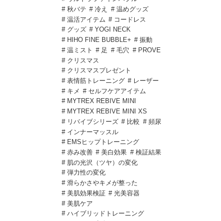
# 秋バテ
# 冷え
# 温めグッズ
# 温活アイテム
# コードレス
# グッズ
# YOGI NECK
# HIHO FINE BUBBLE+
# 振動
# 温ミスト
# 足
# 毛穴
# PROVE
# クリスマス
# クリスマスプレゼント
# 表情筋トレーニング
# レーザー
# キメ
# セルフケアアイテム
# MYTREX REBIVE MINI
# MYTREX REBIVE MINI XS
# リバイブシリーズ
# 比較
# 頻尿
# インナーマッスル
# EMSヒップトレーニング
# 赤み改善
# 美白効果
# 検証結果
# 肌の光沢（ツヤ）の変化
# 弾力性の変化
# 滑らかさやキメが整った
# 美肌効果検証
# 光美容器
# 美肌ケア
# ハイブリッドトレーニング