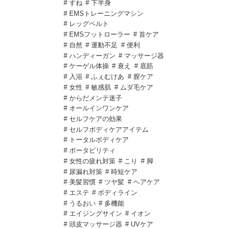
# すね
# 下半身
# EMSトレーニングマシン
# レッグベルト
# EMSフットローラー
# 首ケア
# 自然
# 運動不足
# 便利
# ハンディーガン
# マッサージ器
# ケーゲル体操
# 衰え
# 底筋
# 入浴
# ふぇむけあ
# 膣ケア
# 女性
# 敏感肌
# ムダ毛ケア
# からだメンテ迷子
# オールインワンケア
# セルフケアの効果
# セルフボディケアアイテム
# トータルボディケア
# ポータビリティ
# 女性の疲れ対策
# こり
# 脚
# 尿漏れ対策
# 時短ケア
# 美髪習慣
# ツヤ髪
# ヘアケア
# エステ
# ボディライン
# うるおい
# 多機能
# エイジングサイン
# イオン
# 頭皮マッサージ器
# UVケア