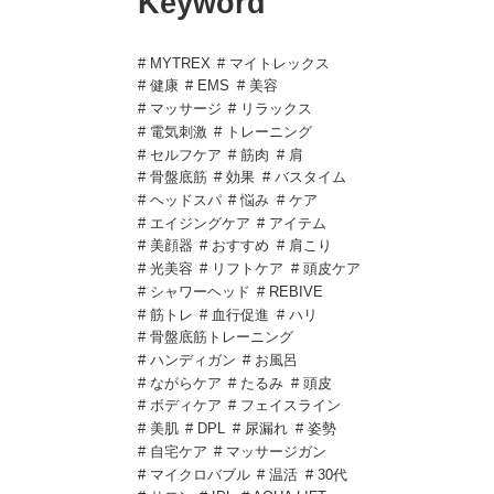
Keyword
# MYTREX
# マイトレックス
# 健康
# EMS
# 美容
# マッサージ
# リラックス
# 電気刺激
# トレーニング
# セルフケア
# 筋肉
# 肩
# 骨盤底筋
# 効果
# バスタイム
# ヘッドスパ
# 悩み
# ケア
# エイジングケア
# アイテム
# 美顔器
# おすすめ
# 肩こり
# 光美容
# リフトケア
# 頭皮ケア
# シャワーヘッド
# REBIVE
# 筋トレ
# 血行促進
# ハリ
# 骨盤底筋トレーニング
# ハンディガン
# お風呂
# ながらケア
# たるみ
# 頭皮
# ボディケア
# フェイスライン
# 美肌
# DPL
# 尿漏れ
# 姿勢
# 自宅ケア
# マッサージガン
# マイクロバブル
# 温活
# 30代