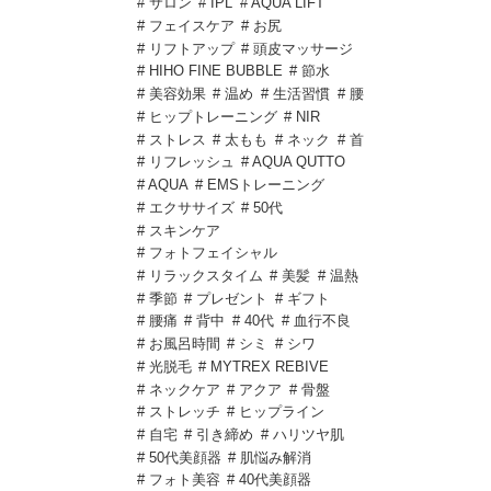
# サロン
# IPL
# AQUA LIFT
# フェイスケア
# お尻
# リフトアップ
# 頭皮マッサージ
# HIHO FINE BUBBLE
# 節水
# 美容効果
# 温め
# 生活習慣
# 腰
# ヒップトレーニング
# NIR
# ストレス
# 太もも
# ネック
# 首
# リフレッシュ
# AQUA QUTTO
# AQUA
# EMSトレーニング
# エクササイズ
# 50代
# スキンケア
# フォトフェイシャル
# リラックスタイム
# 美髪
# 温熱
# 季節
# プレゼント
# ギフト
# 腰痛
# 背中
# 40代
# 血行不良
# お風呂時間
# シミ
# シワ
# 光脱毛
# MYTREX REBIVE
# ネックケア
# アクア
# 骨盤
# ストレッチ
# ヒップライン
# 自宅
# 引き締め
# ハリツヤ肌
# 50代美顔器
# 肌悩み解消
# フォト美容
# 40代美顔器