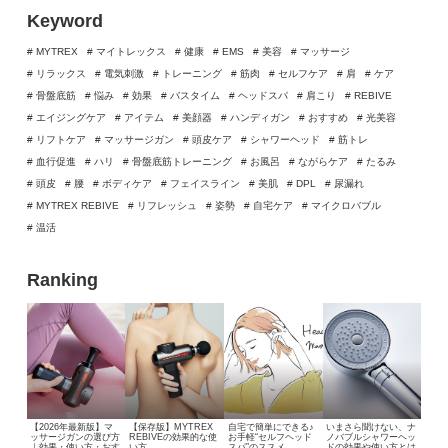
Keyword
# MYTREX
# マイトレックス
# 健康
# EMS
# 美容
# マッサージ
# リラックス
# 電気刺激
# トレーニング
# 筋肉
# セルフケア
# 肩
# ケア
# 骨盤底筋
# 悩み
# 効果
# バスタイム
# ヘッドスパ
# 肩こり
# REBIVE
# エイジングケア
# アイテム
# 美顔器
# ハンディガン
# おすすめ
# 光美容
# リフトケア
# マッサージガン
# 頭皮ケア
# シャワーヘッド
# 筋トレ
# 血行促進
# ハリ
# 骨盤底筋トレーニング
# お風呂
# ながらケア
# たるみ
# 頭皮
# 腰
# ボディケア
# フェイスライン
# 美肌
# DPL
# 尿漏れ
# MYTREX REBIVE
# リフレッシュ
# 姿勢
# 自宅ケア
# マイクロバブル
# 温活
Ranking
【2026年最新版】マ
【保存版】MYTREX
自宅で簡単にできる♪
いまさら聞けない、
ナ
ッサージガンの選び方
REBIVEの効果的な使
お手軽“セルフヘッド
ノバブルシャワーヘッ
｜効果・使い方・おす
い方
スパ”のススメ
ドの効果や使い方とは