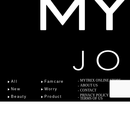
MYTREX ONLINE STORE
All
Famcare
ABOUT US
New
Worry
CONTACT
PRIVACY POLICY
Beauty
Product
TERMS OF US
Fitness
Lab
Column