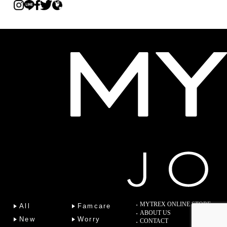
MYTREX ONLINE STORE
All
Famcare
ABOUT US
New
Worry
CONTACT