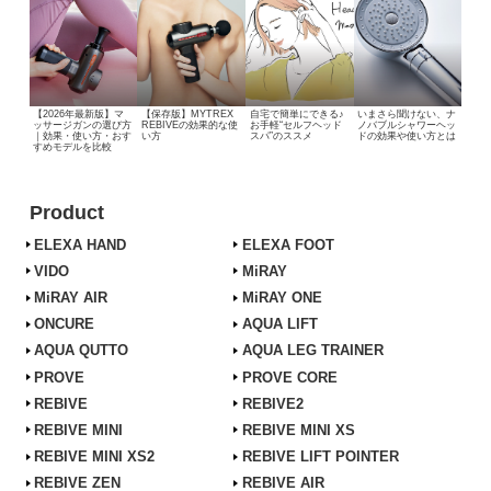
【2026年最新版】マ
【保存版】MYTREX
自宅で簡単にできる♪
いまさら聞けない、
ナ
ッサージガンの選び方
REBIVEの効果的な使
お手軽“セルフヘッド
ノバブルシャワーヘッ
｜効果・使い方・おす
い方
スパ”のススメ
ドの効果や使い方とは
すめモデルを比較
Product
ELEXA HAND
ELEXA FOOT
VIDO
MiRAY
MiRAY AIR
MiRAY ONE
ONCURE
AQUA LIFT
AQUA QUTTO
AQUA LEG TRAINER
PROVE
PROVE CORE
REBIVE
REBIVE2
REBIVE MINI
REBIVE MINI XS
REBIVE MINI XS2
REBIVE LIFT POINTER
REBIVE ZEN
REBIVE AIR