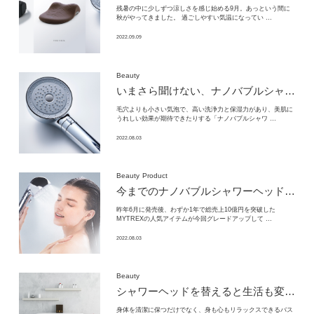
残暑の中に少しずつ涼しさを感じ始める9月。あっという間に
秋がやってきました。 過ごしやすい気温になってい …
2022.09.09
Beauty
いまさら聞けない、
ナノバブルシャワーヘッドの効果や使い方とは
毛穴よりも小さい気泡で、高い洗浄力と保湿力があり、美肌に
うれしい効果が期待できたりする「ナノバブルシャワ …
2022.08.03
Beauty
Product
今までのナノバブルシャワーヘッドの
常
昨年6月に発売後、わずか1年で総売上10億円を突破した
MYTREXの人気アイテムが今回グレードアップして …
2022.08.03
Beauty
シャワーヘッドを替えると生活も変わる？
身体を清潔に保つだけでなく、身も心もリラックスできるバス