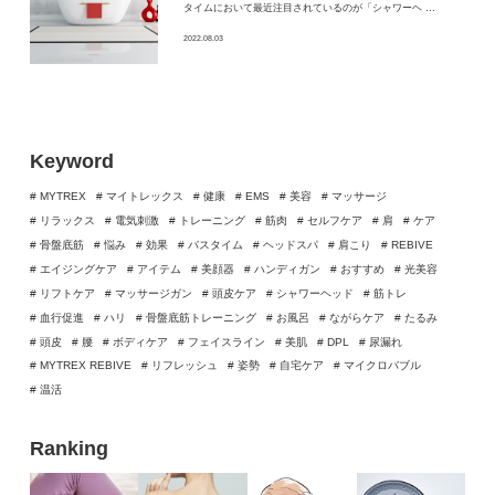
タイムにおいて最近注目されているのが「シャワーヘ …
2022.08.03
Keyword
# MYTREX
# マイトレックス
# 健康
# EMS
# 美容
# マッサージ
# リラックス
# 電気刺激
# トレーニング
# 筋肉
# セルフケア
# 肩
# ケア
# 骨盤底筋
# 悩み
# 効果
# バスタイム
# ヘッドスパ
# 肩こり
# REBIVE
# エイジングケア
# アイテム
# 美顔器
# ハンディガン
# おすすめ
# 光美容
# リフトケア
# マッサージガン
# 頭皮ケア
# シャワーヘッド
# 筋トレ
# 血行促進
# ハリ
# 骨盤底筋トレーニング
# お風呂
# ながらケア
# たるみ
# 頭皮
# 腰
# ボディケア
# フェイスライン
# 美肌
# DPL
# 尿漏れ
# MYTREX REBIVE
# リフレッシュ
# 姿勢
# 自宅ケア
# マイクロバブル
# 温活
Ranking