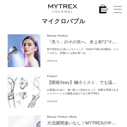
マイクロバブル
Beauty
Product
「洗う」のその先へ。史上初*1”マイクロカレント”を搭載した画期的すぎる新シャワーヘッドの魅力を紹介
MYTREXの人気シャワーヘッド「HIHO FINE BUBBLE」シリ
ーズから、内側からも肌を育てる、 …
2024.02.26
Product
【開発Story】極小ミスト、でも温かくて効果を実感できるシャワーヘッドの実現
お客様のために、強い想いと信念をもって、効果を実感できる
シャワーヘッドの開発を続けてきたMYTREX。 …
2022.09.30
Beauty
Product
Worry
大活躍間違いなし！
MYTREXの中でも最強の“温活アイテム”3選