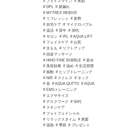
# フェイスライン
# 美肌
# DPL
# 尿漏れ
# MYTREX REBIVE
# リフレッシュ
# 姿勢
# 自宅ケア
# マイクロバブル
# 温活
# 背中
# 30代
# サロン
# IPL
# AQUA LIFT
# フェイスケア
# お尻
# 太もも
# リフトアップ
# 頭皮マッサージ
# HIHO FINE BUBBLE
# 節水
# 美容効果
# 温め
# 生活習慣
# 振動
# ヒップトレーニング
# NIR
# ストレス
# ネック
# 首
# AQUA QUTTO
# AQUA
# EMSトレーニング
# エクササイズ
# デスクワーク
# 50代
# スキンケア
# フォトフェイシャル
# リラックスタイム
# 美髪
# 温熱
# 季節
# プレゼント