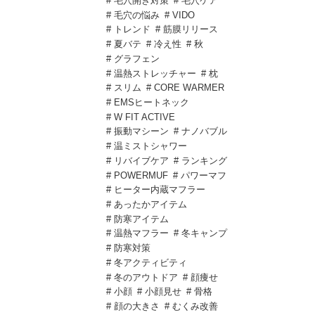
# 毛穴開き対策
# 毛穴ケア
# 毛穴の悩み
# VIDO
# トレンド
# 筋膜リリース
# 夏バテ
# 冷え性
# 秋
# グラフェン
# 温熱ストレッチャー
# 枕
# スリム
# CORE WARMER
# EMSヒートネック
# W FIT ACTIVE
# 振動マシーン
# ナノバブル
# 温ミストシャワー
# リバイブケア
# ランキング
# POWERMUF
# パワーマフ
# ヒーター内蔵マフラー
# あったかアイテム
# 防寒アイテム
# 温熱マフラー
# 冬キャンプ
# 防寒対策
# 冬アクティビティ
# 冬のアウトドア
# 顔痩せ
# 小顔
# 小顔見せ
# 骨格
# 顔の大きさ
# むくみ改善