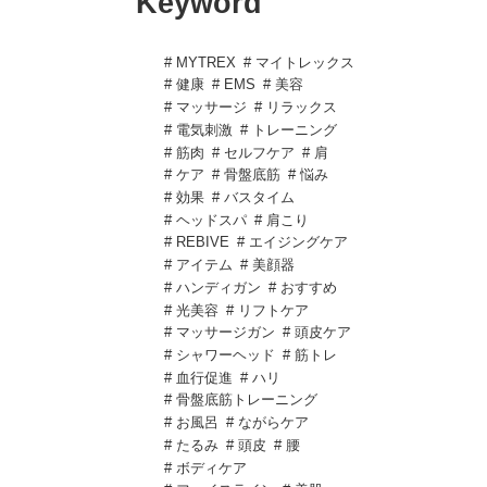
Keyword
# MYTREX
# マイトレックス
# 健康
# EMS
# 美容
# マッサージ
# リラックス
# 電気刺激
# トレーニング
# 筋肉
# セルフケア
# 肩
# ケア
# 骨盤底筋
# 悩み
# 効果
# バスタイム
# ヘッドスパ
# 肩こり
# REBIVE
# エイジングケア
# アイテム
# 美顔器
# ハンディガン
# おすすめ
# 光美容
# リフトケア
# マッサージガン
# 頭皮ケア
# シャワーヘッド
# 筋トレ
# 血行促進
# ハリ
# 骨盤底筋トレーニング
# お風呂
# ながらケア
# たるみ
# 頭皮
# 腰
# ボディケア