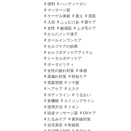
# 便利
# ハンディーガン
# マッサージ器
# ケーゲル体操
# 衰え
# 底筋
# 入浴
# ふぇむけあ
# 膣ケア
# 女性
# 敏感肌
# ムダ毛ケア
# からだメンテ迷子
# オールインワンケア
# セルフケアの効果
# セルフボディケアアイテム
# トータルボディケア
# ポータビリティ
# 女性の疲れ対策
# 体感
# 尿漏れ対策
# 時短ケア
# 美髪習慣
# ツヤ髪
# ヘアケア
# エステ
# ボディライン
# うるおい
# 多機能
# エイジングサイン
# 使用方法
# イオン
# 頭皮マッサージ器
# UVケア
# たるみケア
# 紫外線対策
# 自宅美容
# 乾燥肌