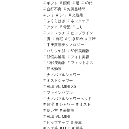
# ギフト
# 腰痛
# 足
# 40代
# 血行不良
# お風呂時間
# シミ
# シワ
# 光脱毛
# ふくらはぎ
# ネックケア
# アクア
# 骨盤
# こり
# ストレッチ
# ヒップライン
# 脚
# 自宅
# 引き締め
# 手圧
# 手圧変動テクノロジー
# ハリツヤ肌
# 50代美顔器
# 肌悩み解消
# フォト美容
# 40代美顔器
# フィットネス
# 節水効果
# ナノバブルシャワー
# ミストシャワー
# REBIVE MINI XS
# ファインバブル
# ナノバブルシャワーヘッド
# 保湿
# シャワー
# ミスト
# 使い方
# 表情筋
# REBIVE MINI
# ヒップアップ
# 美尻
# ムダ毛
# LED
# 脱毛