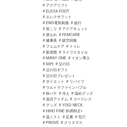
# アクアリフト
# ELEXA FOOT
# エレクサフット
# EMS電気刺激
# 血行
# 首こり
# アクアキュット
# 尿もれ
# FEMCARE
# 健康美
# 疲労回復
# フェムケア
# トイレ
# 新習慣
# ライフスタイル
# MiRAY ONE
# イオン導入
# 60代
# 父の日
# 父の日ギフト
# 父の日プレゼント
# ダイエット
# リバイブ
# ウルトラファインバブル
# 秋バテ
# 冷え
# 温めグッズ
# 温活アイテム
# コードレス
# グッズ
# YOGI NECK
# HIHO FINE BUBBLE+
# 温ミスト
# 足裏
# 毛穴
# PROVE
# クリスマス