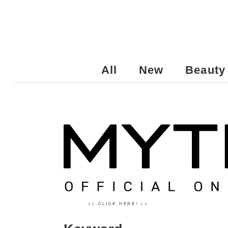
All
New
Beauty
>> CLICK HERE! <<