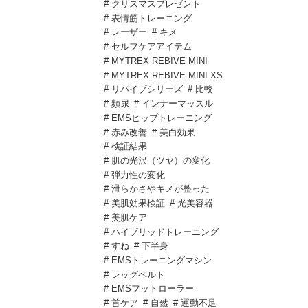
# クリスマスプレゼント
# 表情筋トレーニング
# レーザー
# キメ
# セルフケアアイテム
# MYTREX REBIVE MINI
# MYTREX REBIVE MINI XS
# リバイブシリーズ
# 比較
# 頻尿
# インナーマッスル
# EMSヒップトレーニング
# 赤み改善
# 美白効果
# 検証結果
# 肌の光沢（ツヤ）の変化
# 弾力性の変化
# 滑らかさやキメが整った
# 美肌効果検証
# 光美容器
# 美肌ケア
# ハイブリッドトレーニング
# すね
# 下半身
# EMSトレーニングマシン
# レッグベルト
# EMSフットローラー
# 首ケア
# 自然
# 運動不足