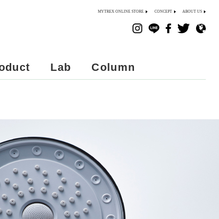
MYTREX ONLINE STORE
CONCEPT
ABOUT US
oduct
Lab
Column