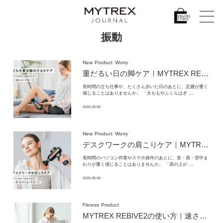
振動
New
Product
Worry
重だるい日の脚ケア｜MYTREX REBIVE2で腰・脚をほぐす使い方
長時間の立ち仕事や、たくさん歩いた日のあとに、足腰が重く
感じることはありませんか。 「太ももやふくらはぎ …
2026.08.06
New
Product
Worry
デスクワークの肩こりケア｜MYTREX REBIVE2で首・肩・背中をほぐす使い方
長時間のパソコン作業やスマホ操作のあとに、首・肩・背中ま
わりが重く感じることはありませんか。 「肩の上が …
2026.08.06
Fitness
Product
MYTREX REBIVE2の使い方｜速さ×深さの設定と部位別ケア – MYTREX JOURNAL