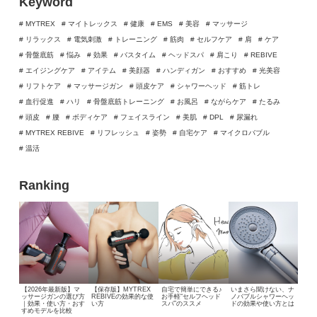
Keyword
# MYTREX
# マイトレックス
# 健康
# EMS
# 美容
# マッサージ
# リラックス
# 電気刺激
# トレーニング
# 筋肉
# セルフケア
# 肩
# ケア
# 骨盤底筋
# 悩み
# 効果
# バスタイム
# ヘッドスパ
# 肩こり
# REBIVE
# エイジングケア
# アイテム
# 美顔器
# ハンディガン
# おすすめ
# 光美容
# リフトケア
# マッサージガン
# 頭皮ケア
# シャワーヘッド
# 筋トレ
# 血行促進
# ハリ
# 骨盤底筋トレーニング
# お風呂
# ながらケア
# たるみ
# 頭皮
# 腰
# ボディケア
# フェイスライン
# 美肌
# DPL
# 尿漏れ
# MYTREX REBIVE
# リフレッシュ
# 姿勢
# 自宅ケア
# マイクロバブル
# 温活
Ranking
【2026年最新版】マ
【保存版】MYTREX
自宅で簡単にできる♪
いまさら聞けない、
ナ
ッサージガンの選び方
REBIVEの効果的な使
お手軽“セルフヘッド
ノバブルシャワーヘッ
｜効果・使い方・おす
い方
スパ”のススメ
ドの効果や使い方とは
すめモデルを比較