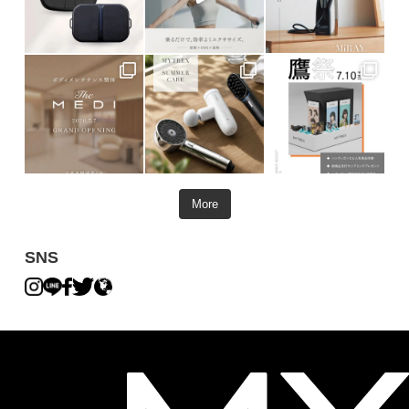
More
SNS