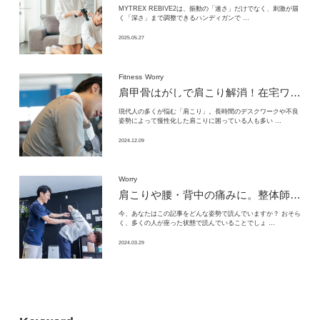
MYTREX REBIVE2は、振動の「速さ」だけでなく、刺激が届
く「深さ」まで調整できるハンディガンで …
2025.05.27
Fitness
Worry
肩甲骨はがしで肩こり解消！
在宅ワーカー必見のセルフケア術
現代人の多くが悩む「肩こり」。長時間のデスクワークや不良
姿勢によって慢性化した肩こりに困っている人も多い …
2024.12.09
Worry
肩こりや腰・背中の痛みに。整体師が教える、お手軽セルフケア3選
今、あなたはこの記事をどんな姿勢で読んでいますか？ おそら
く、多くの人が座った状態で読んでいることでしょ …
2024.03.29