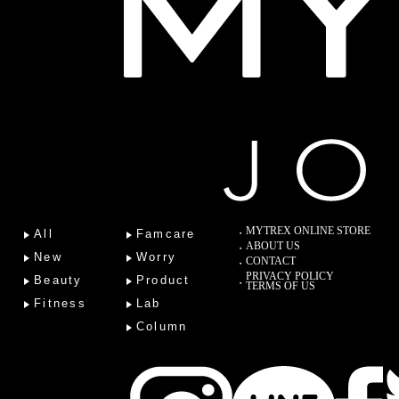
MYTREX ONLINE STORE
All
Famcare
ABOUT US
New
Worry
CONTACT
PRIVACY POLICY
Beauty
Product
TERMS OF US
Fitness
Lab
Column