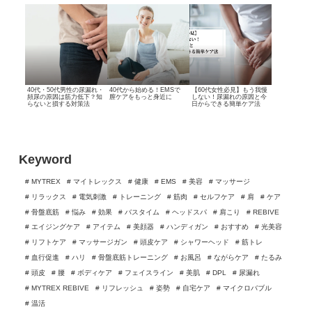
40代・50代男性の尿漏れ・
40代から始める！
EMSで
【60代女性必見】もう我慢
頻尿の原因は筋力低下？
知
膣ケアをもっと身近に
しない！
尿漏れの原因と
今
らないと損する対策法
日からできる簡単ケア法
Keyword
# MYTREX
# マイトレックス
# 健康
# EMS
# 美容
# マッサージ
# リラックス
# 電気刺激
# トレーニング
# 筋肉
# セルフケア
# 肩
# ケア
# 骨盤底筋
# 悩み
# 効果
# バスタイム
# ヘッドスパ
# 肩こり
# REBIVE
# エイジングケア
# アイテム
# 美顔器
# ハンディガン
# おすすめ
# 光美容
# リフトケア
# マッサージガン
# 頭皮ケア
# シャワーヘッド
# 筋トレ
# 血行促進
# ハリ
# 骨盤底筋トレーニング
# お風呂
# ながらケア
# たるみ
# 頭皮
# 腰
# ボディケア
# フェイスライン
# 美肌
# DPL
# 尿漏れ
# MYTREX REBIVE
# リフレッシュ
# 姿勢
# 自宅ケア
# マイクロバブル
# 温活