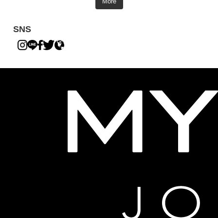
More
SNS