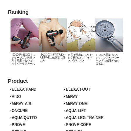
Ranking
【2026年最新版】マ
【保存版】MYTREX
自宅で簡単にできる♪
いまさら聞けない、
ッサージガンの選び
REBIVEの効果的な使
お手軽“セルフヘッド
ナノバブルシャワー
方｜効果・使い方・
い方
スパ”のススメ
ヘッドの効果や使い
おすすめモデルを比
方とは
較
Product
ELEXA HAND
ELEXA FOOT
VIDO
MiRAY
MiRAY AIR
MiRAY ONE
ONCURE
AQUA LIFT
AQUA QUTTO
AQUA LEG TRAINER
PROVE
PROVE CORE