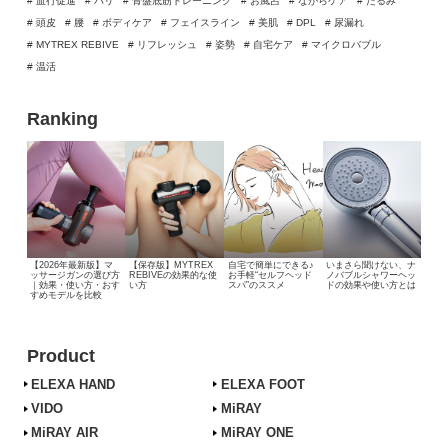
# 血行促進
# ハリ
# 骨盤底筋トレーニング
# お風呂
# ながらケア
# たるみ
# 頭皮
# 腰
# ボディケア
# フェイスライン
# 美肌
# DPL
# 尿漏れ
# MYTREX REBIVE
# リフレッシュ
# 姿勢
# 自宅ケア
# マイクロバブル
# 温活
Ranking
【2026年最新版】マ
【保存版】MYTREX
自宅で簡単にできる♪
いまさら聞けない、
ナ
ッサージガンの選び方
REBIVEの効果的な使
お手軽“セルフヘッド
ノバブルシャワーヘッ
｜効果・使い方・おす
い方
スパ”のススメ
ドの効果や使い方とは
すめモデルを比較
Product
ELEXA HAND
ELEXA FOOT
VIDO
MiRAY
MiRAY AIR
MiRAY ONE