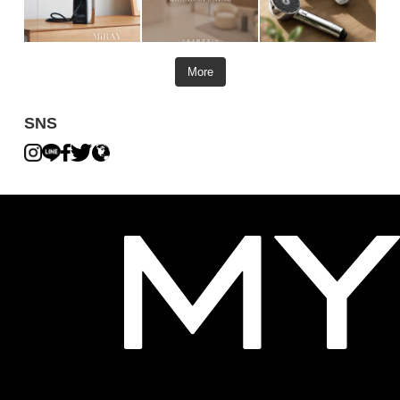
More
SNS