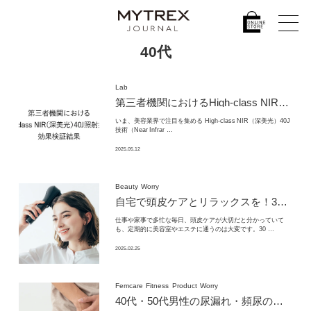
40代
Lab
第三者機関における
High-class NIR（深美光）40J照射技術の
いま、美容業界で注目を集める High‑class NIR（深美光）40J
技術（Near Infrar …
2025.05.12
Beauty
Worry
自宅で頭皮ケアとリラックスを！
30代・40代女性のための「ヘッドスパ ブラシ」
仕事や家事で多忙な毎日、頭皮ケアが大切だと分かっていて
も、定期的に美容室やエステに通うのは大変です。30 …
2025.02.25
Femcare
Fitness
Product
Worry
40代・50代男性の尿漏れ・頻尿の原因は筋力低下？