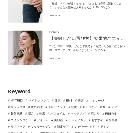
「最近、トイレが近くなった」「ふとした瞬間に漏れてしま
う…」そんなお悩みはありませんか？ 40・50代の …
2025.02.18
Beauty
【失敗しない選び方】
効果的なエイジングケアの研究を続けてきた
20代、30代、40代…どんな年代でも「毛穴・たるみ・ほうれい
線・リフトアップ・小顔になりたい」などの悩 …
2022.11.10
Keyword
# MYTREX
# マイトレックス
# 健康
# EMS
# 美容
# マッサージ
# リラックス
# 電気刺激
# トレーニング
# 筋肉
# セルフケア
# 肩
# ケア
# 骨盤底筋
# 悩み
# 効果
# バスタイム
# ヘッドスパ
# 肩こり
# REBIVE
# エイジングケア
# アイテム
# 美顔器
# ハンディガン
# おすすめ
# 光美容
# リフトケア
# マッサージガン
# 頭皮ケア
# シャワーヘッド
# 筋トレ