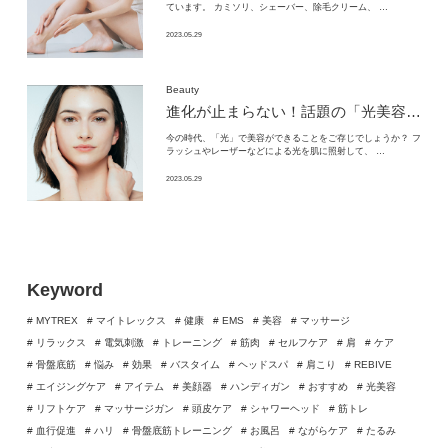
ています。 カミソリ、シェーバー、除毛クリーム、 …
2023.05.29
Beauty
進化が止まらない！話題の「光美容器」がおススメな理由
今の時代、「光」で美容ができることをご存じでしょうか？ フ
ラッシュやレーザーなどによる光を肌に照射して、 …
2023.05.29
Keyword
# MYTREX
# マイトレックス
# 健康
# EMS
# 美容
# マッサージ
# リラックス
# 電気刺激
# トレーニング
# 筋肉
# セルフケア
# 肩
# ケア
# 骨盤底筋
# 悩み
# 効果
# バスタイム
# ヘッドスパ
# 肩こり
# REBIVE
# エイジングケア
# アイテム
# 美顔器
# ハンディガン
# おすすめ
# 光美容
# リフトケア
# マッサージガン
# 頭皮ケア
# シャワーヘッド
# 筋トレ
# 血行促進
# ハリ
# 骨盤底筋トレーニング
# お風呂
# ながらケア
# たるみ