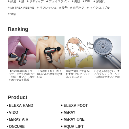
# 頭皮
# 腰
# ボディケア
# フェイスライン
# 美肌
# DPL
# 尿漏れ
# MYTREX REBIVE
# リフレッシュ
# 姿勢
# 自宅ケア
# マイクロバブル
# 温活
Ranking
【2026年最新版】マ
【保存版】MYTREX
自宅で簡単にできる♪
いまさら聞けない、
ナ
ッサージガンの選び方
REBIVEの効果的な使
お手軽“セルフヘッド
ノバブルシャワーヘッ
｜効果・使い方・おす
い方
スパ”のススメ
ドの効果や使い方とは
すめモデルを比較
Product
ELEXA HAND
ELEXA FOOT
VIDO
MiRAY
MiRAY AIR
MiRAY ONE
ONCURE
AQUA LIFT