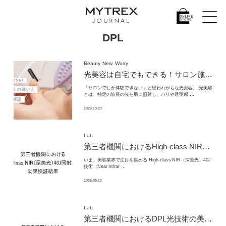
DPL
Beauty
New
Worry
光美容は自宅でもできる！
サロン施術との違いとメリットを解説
「サロンでしか体験できない」と思われがちな光美容。 光美容
とは、特定の波長の光を肌に照射し、ハリや透明感 …
2025.10.23
Lab
第三者機関における
High-class NIR（深美光）40J照射技術の
いま、美容業界で注目を集める High‑class NIR（深美光）40J
技術（Near Infrar …
2025.05.12
Lab
第三者機関におけるDPL光技術の美肌効果検証結果