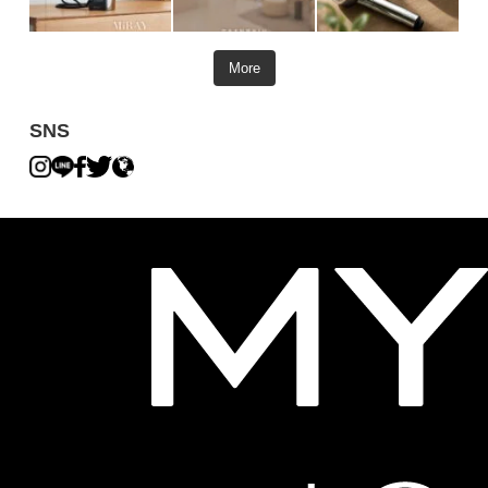
More
SNS