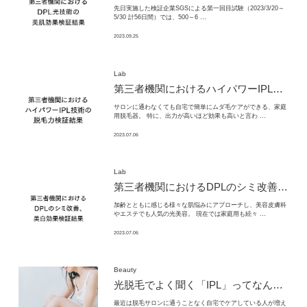
先日実施した検証企業SGSによる第一回目試験（2023/3/20～
5/30 計56日間）では、500～6 …
2023.09.25
Lab
第三者機関におけるハイパワーIPL技術の脱毛力検証結果
サロンに通わなくても自宅で簡単にムダ毛ケアができる、家庭
用脱毛器。 特に、出力が高いほど効果も高いと言わ …
2023.07.06
Lab
第三者機関におけるDPLのシミ改善、美白効果検証結果
加齢とともに感じる様々な肌悩みにアプローチし、美容皮膚科
やエステでも人気の光美容。 現在では家庭用も続々 …
2023.07.06
Beauty
光脱毛でよく聞く「IPL」ってなんのこと？本当に効果はあるの？
最近は脱毛サロンに通うことなく自宅でケアしている人が増え