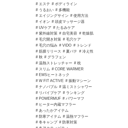
# エステ
# ボディライン
# うるおい
# 多機能
# エイジングサイン
# 使用方法
# イオン
# 頭皮マッサージ器
# UVケア
# たるみケア
# 紫外線対策
# 自宅美容
# 乾燥肌
# 毛穴開き対策
# 毛穴ケア
# 毛穴の悩み
# VIDO
# トレンド
# 筋膜リリース
# 夏バテ
# 冷え性
# 秋
# グラフェン
# 温熱ストレッチャー
# 枕
# スリム
# CORE WARMER
# EMSヒートネック
# W FIT ACTIVE
# 振動マシーン
# ナノバブル
# 温ミストシャワー
# リバイブケア
# ランキング
# POWERMUF
# パワーマフ
# ヒーター内蔵マフラー
# あったかアイテム
# 防寒アイテム
# 温熱マフラー
# 冬キャンプ
# 防寒対策