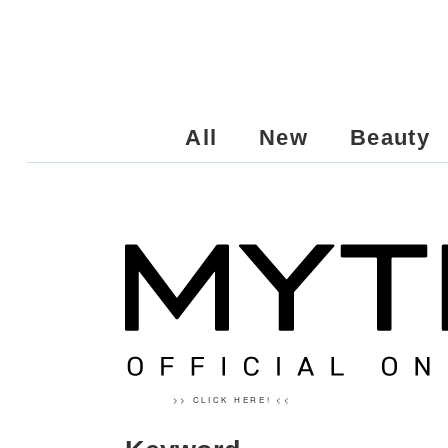
All
New
Beauty
>> CLICK HERE! <<