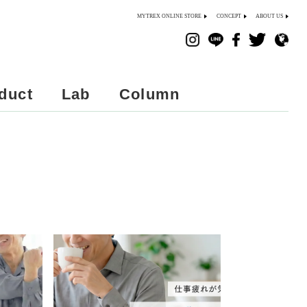
MYTREX ONLINE STORE
CONCEPT
ABOUT US
duct
Lab
Column