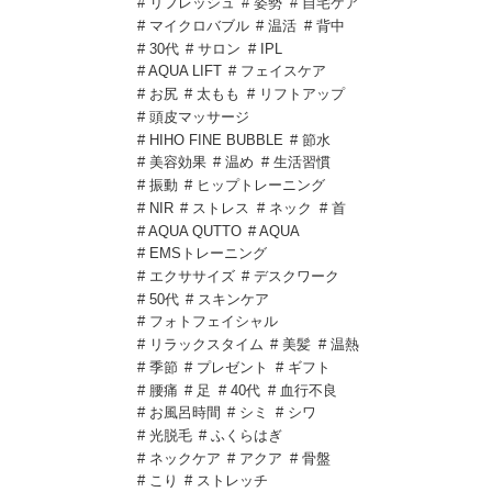
# リフレッシュ
# 姿勢
# 自宅ケア
# マイクロバブル
# 温活
# 背中
# 30代
# サロン
# IPL
# AQUA LIFT
# フェイスケア
# お尻
# 太もも
# リフトアップ
# 頭皮マッサージ
# HIHO FINE BUBBLE
# 節水
# 美容効果
# 温め
# 生活習慣
# 振動
# ヒップトレーニング
# NIR
# ストレス
# ネック
# 首
# AQUA QUTTO
# AQUA
# EMSトレーニング
# エクササイズ
# デスクワーク
# 50代
# スキンケア
# フォトフェイシャル
# リラックスタイム
# 美髪
# 温熱
# 季節
# プレゼント
# ギフト
# 腰痛
# 足
# 40代
# 血行不良
# お風呂時間
# シミ
# シワ
# 光脱毛
# ふくらはぎ
# ネックケア
# アクア
# 骨盤
# こり
# ストレッチ