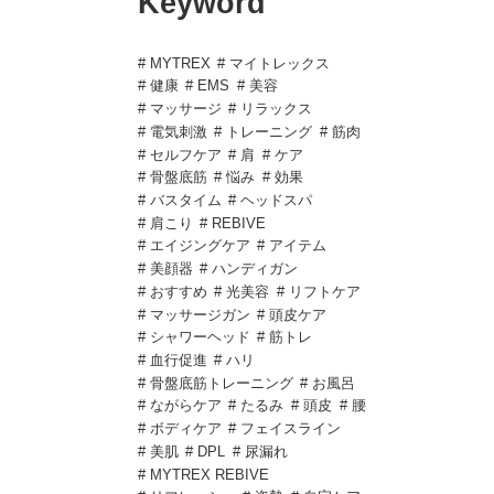
Keyword
# MYTREX
# マイトレックス
# 健康
# EMS
# 美容
# マッサージ
# リラックス
# 電気刺激
# トレーニング
# 筋肉
# セルフケア
# 肩
# ケア
# 骨盤底筋
# 悩み
# 効果
# バスタイム
# ヘッドスパ
# 肩こり
# REBIVE
# エイジングケア
# アイテム
# 美顔器
# ハンディガン
# おすすめ
# 光美容
# リフトケア
# マッサージガン
# 頭皮ケア
# シャワーヘッド
# 筋トレ
# 血行促進
# ハリ
# 骨盤底筋トレーニング
# お風呂
# ながらケア
# たるみ
# 頭皮
# 腰
# ボディケア
# フェイスライン
# 美肌
# DPL
# 尿漏れ
# MYTREX REBIVE