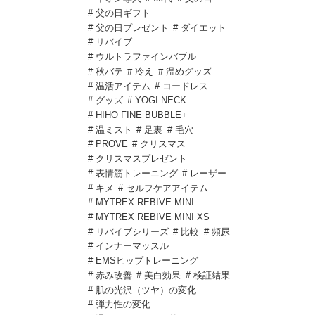
# 父の日ギフト
# 父の日プレゼント
# ダイエット
# リバイブ
# ウルトラファインバブル
# 秋バテ
# 冷え
# 温めグッズ
# 温活アイテム
# コードレス
# グッズ
# YOGI NECK
# HIHO FINE BUBBLE+
# 温ミスト
# 足裏
# 毛穴
# PROVE
# クリスマス
# クリスマスプレゼント
# 表情筋トレーニング
# レーザー
# キメ
# セルフケアアイテム
# MYTREX REBIVE MINI
# MYTREX REBIVE MINI XS
# リバイブシリーズ
# 比較
# 頻尿
# インナーマッスル
# EMSヒップトレーニング
# 赤み改善
# 美白効果
# 検証結果
# 肌の光沢（ツヤ）の変化
# 弾力性の変化