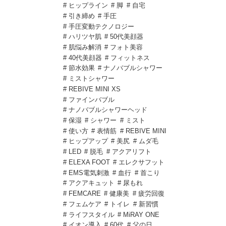
# ヒップライン
# 脚
# 自宅
# 引き締め
# 手圧
# 手圧変動テクノロジー
# ハリツヤ肌
# 50代美顔器
# 肌悩み解消
# フォト美容
# 40代美顔器
# フィットネス
# 節水効果
# ナノバブルシャワー
# ミストシャワー
# REBIVE MINI XS
# ファインバブル
# ナノバブルシャワーヘッド
# 保湿
# シャワー
# ミスト
# 使い方
# 表情筋
# REBIVE MINI
# ヒップアップ
# 美尻
# ムダ毛
# LED
# 脱毛
# アクアリフト
# ELEXA FOOT
# エレクサフット
# EMS電気刺激
# 血行
# 首こり
# アクアキュット
# 尿もれ
# FEMCARE
# 健康美
# 疲労回復
# フェムケア
# トイレ
# 新習慣
# ライフスタイル
# MiRAY ONE
# イオン導入
# 60代
# 父の日