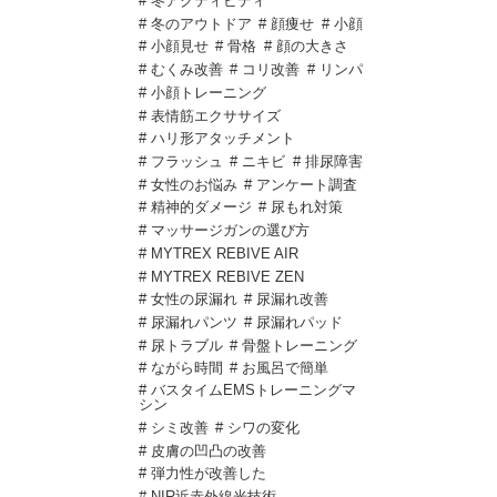
# 冬アクティビティ
# 冬のアウトドア
# 顔痩せ
# 小顔
# 小顔見せ
# 骨格
# 顔の大きさ
# むくみ改善
# コリ改善
# リンパ
# 小顔トレーニング
# 表情筋エクササイズ
# ハリ形アタッチメント
# フラッシュ
# ニキビ
# 排尿障害
# 女性のお悩み
# アンケート調査
# 精神的ダメージ
# 尿もれ対策
# マッサージガンの選び方
# MYTREX REBIVE AIR
# MYTREX REBIVE ZEN
# 女性の尿漏れ
# 尿漏れ改善
# 尿漏れパンツ
# 尿漏れパッド
# 尿トラブル
# 骨盤トレーニング
# ながら時間
# お風呂で簡単
# バスタイムEMSトレーニングマ
シン
# シミ改善
# シワの変化
# 皮膚の凹凸の改善
# 弾力性が改善した
# NIR近赤外線光技術