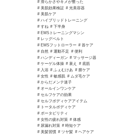
# 滑らかさやキメが整った
# 美肌効果検証
# 光美容器
# 美肌ケア
# ハイブリッドトレーニング
# すね
# 下半身
# EMSトレーニングマシン
# レッグベルト
# EMSフットローラー
# 首ケア
# 自然
# 運動不足
# 便利
# ハンディーガン
# マッサージ器
# ケーゲル体操
# 衰え
# 底筋
# 入浴
# ふぇむけあ
# 膣ケア
# 女性
# 敏感肌
# ムダ毛ケア
# からだメンテ迷子
# オールインワンケア
# セルフケアの効果
# セルフボディケアアイテム
# トータルボディケア
# ポータビリティ
# 女性の疲れ対策
# 体感
# 尿漏れ対策
# 時短ケア
# 美髪習慣
# ツヤ髪
# ヘアケア