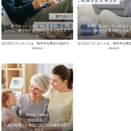
家でゆっくり過ごすお父さんへ。
健康を気づかいたいお父さ
父の日に贈りたい実用的なリラックスギフ
父の日に贈りたい実用的なセル
ト
ト
父の日のプレゼントは、毎年何を贈るか悩みやすいものです。 お酒やグルメ、ファッション小物などの定番ギフトも人気ですが、家でゆっくり過ごすのが …
2026.06.18
2026.06.18
Beauty
Fitness
2022年版！
社員が厳選した本当に喜ばれる敬老の日プ
レゼント