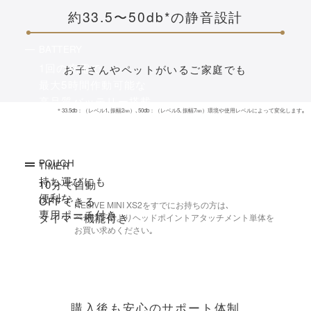
約33.5〜50db*の静音設計
BATTERY
1回の充電で
お子さんやペットがいるご家庭でも
最大5時間作動可能な
高品質バッテリー搭載
＊33.5db：（レベル1､振幅2㎜）､50db：（レベル5､振幅7㎜）環境や使用レベルによって変化します｡
POUCH
TIMER
持ち運びにも
10分で自動
便利な
OFFできる
REBIVE MINI XS2をすでにお持ちの方は､
専用ポーチ付き
タイマー機能付き
ページ下部よりヘッドポイントアタッチメント単体を
お買い求めください｡
購入後も安心のサポート体制