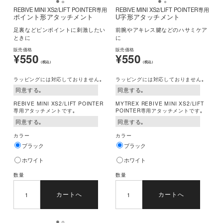
REBIVE MINI XS2/LIFT POINTER専用
REBIVE MINI XS2/LIFT POINTER専用
ポイント形アタッチメント
U字形アタッチメント
足裏などピンポイントに刺激したい
前腕やアキレス腱などのハサミケア
ときに
に
販売価格
販売価格
¥550
¥550
(税込)
(税込)
ラッピングには対応しておりません｡
ラッピングには対応しておりません｡
REBIVE MINI XS2/LIFT POINTER
MYTREX REBIVE MINI XS2/LIFT
専用アタッチメントです｡
POINTER専用アタッチメントです｡
カラー
カラー
ブラック
ブラック
ホワイト
ホワイト
数量
数量
カートへ
カートへ