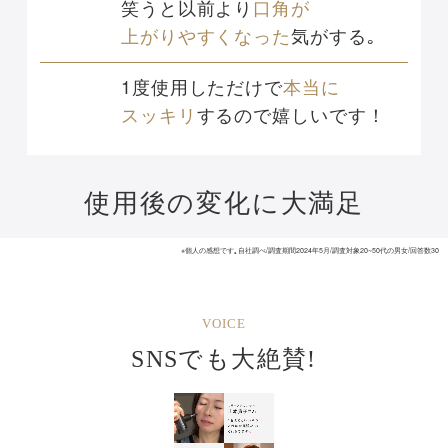
笑うと以前より
口角が
上がりやすくなった
気がする｡
1度使用しただけで
本当に
スッキリ
するので嬉しいです！
使用後の変化に大満足
※個人の感想です｡自社調べ/調査期間2024年5月/調査対象20~50代の男女/回答数30
VOICE
SNSでも大絶賛!