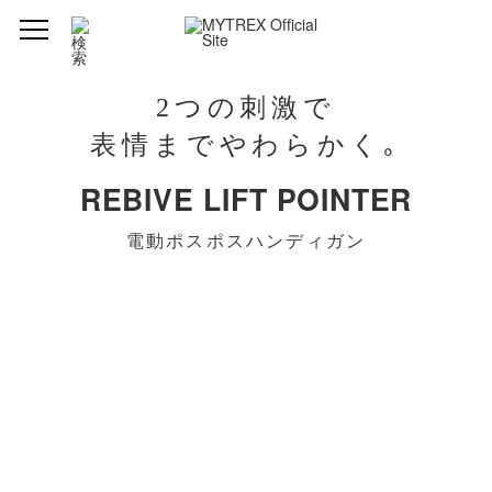
型番
MT-RLP-25B
2つの刺激で
表情までやわらかく｡
ブランド
MYTREX (マイトレックス)
REBIVE LIFT POINTER
品名
REBIVE LIFT POINTER（リバイブ リフト ポ
インター）
電動ポスポスハンディガン
発売元
株式会社創通メディカル
製造組立
中国
サイズ
本体：約119㎜×74㎜×40㎜（アタッチメントを
除く）
ハリ形アタッチメント：約15㎜×58㎜×15㎜