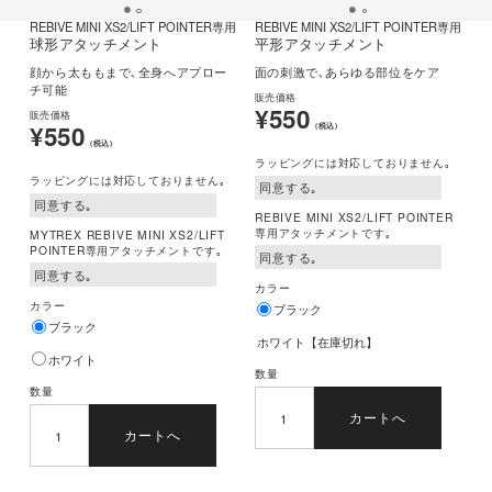
REBIVE MINI XS2/LIFT POINTER専用
REBIVE MINI XS2/LIFT POINTER専用
球形アタッチメント
平形アタッチメント
顔から太ももまで､全身へアプロー
面の刺激で､あらゆる部位をケア
チ可能
販売価格
¥550
販売価格
¥550
(税込)
(税込)
ラッピングには対応しておりません｡
ラッピングには対応しておりません｡
REBIVE MINI XS2/LIFT POINTER
専用アタッチメントです｡
MYTREX REBIVE MINI XS2/LIFT
POINTER専用アタッチメントです｡
カラー
カラー
ブラック
ブラック
ホワイト【在庫切れ】
ホワイト
数量
数量
カートへ
カートへ