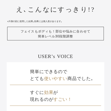
え､こんなにすっきり!?
※片側の顔に使用した結果｡効果には個人差があります｡
フェイスもボディも！部位や悩みに合わせて
簡単レベル30段階調整
USER’s
VOICE
簡単にできるので
とても
使いやすい
商品でした｡
すぐに
効果
が
現れるのが
すごい！