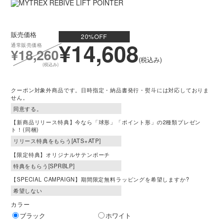
電源供給元
ACアダプター／
PC等のUSBポート （5V/1Aまたは2A）
販売価格
20
%OFF
¥14,608
通常販売価格
¥18,260
素材
本体：PC+ABS､アルミニウム合金
(税込み)
(税込み)
ハリ形アタッチメント：ステンレス鋼､アルミニ
ウム合金､シリコン
クーポン対象外商品です。日時指定・納品書発行・熨斗には対応しておりま
せん。
ヘッドポイントアタッチメント：ABS+PC､ステ
ンレス鋼､PET､シリコン
【新商品リリース特典】今なら「球形」「ポイント形」の2種類プレゼン
ト！(同梱)
タイマー
10分自動オフ
【限定特典】オリジナルサテンポーチ
セット内容
・本体 ×1 ・アタッチメント ×2種類
【SPECIAL CAMPAIGN】期間限定無料ラッピングを希望しますか?
・充電用USBコード ×1 ・携帯用布袋 ×1
カラー
・取扱説明書（保証書） ×1
ブラック
ホワイト