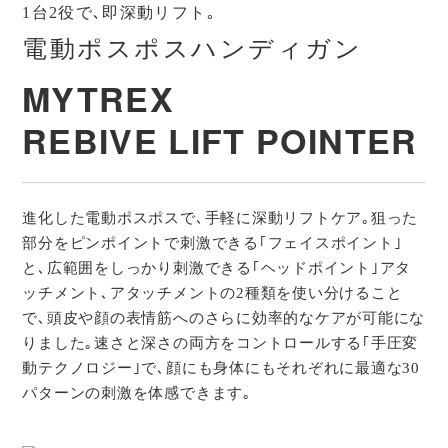
ヘッドポイントアタッチメント：約21㎜×70㎜
1台2役で､即深動リフト｡
×21㎜
電動ポスポスハンディガン
重量
本体：約285ｇ（本体のみ､アタッチメントを除
く）
MYTREX
REBIVE LIFT POINTER
ハリ形アタッチメント：約11g
ヘッドポイントアタッチメント：約20g
進化した電動ポスポスで､手軽に深動リフトケア｡狙った
定格電源
DC 5V 2A （USB）
部分をピンポイントで刺激できる｢フェイスポイント｣
消費電力
約19W
と､広範囲をしっかり刺激できる｢ヘッドポイント｣アタ
ッチメント､アタッチメントの2種類を使い分けること
バッテリー
1200mAh/7.4V
で､頭皮や顔の表情筋へのさらに効率的なケアが可能にな
りました｡速さと深さの両方をコントロールする｢手圧変
電池持続時間
最長：約5時間（レベル1動作時）
動テクノロジー｣で､顔にも身体にもそれぞれに最適な30
パターンの刺激を体感できます｡
最短：約2時間（レベル5動作時）