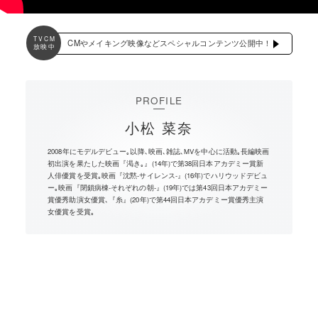
TVCM
CMやメイキング映像などスペシャルコンテンツ公開中！
放映中
PROFILE
小松 菜奈
2008年にモデルデビュー｡以降､映画､雑誌､MVを中心に活動｡長編映画
初出演を果たした映画『渇き｡』(14年)で第38回日本アカデミー賞新
人俳優賞を受賞｡映画『沈黙-サイレンス-』(16年)でハリウッドデビュ
ー｡映画『閉鎖病棟-それぞれの朝-』(19年)では第43回日本アカデミー
賞優秀助演女優賞､『糸』(20年)で第44回日本アカデミー賞優秀主演
女優賞を受賞｡