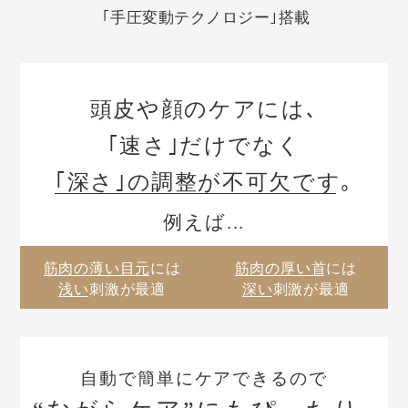
｢手圧変動テクノロジー｣搭載
頭皮や顔のケアには､
｢速さ｣だけでなく
｢深さ｣の調整が不可欠です｡
例えば...
筋肉の薄い
目元
には
筋肉の厚い
首
には
浅い
刺激が最適
深い
刺激が最適
自動で簡単にケアできるので