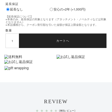
・ハリ形アタッチメント専用バネ：6本
延長保証
延長なし
安心の+2年 (+1,000円)
・ヘッドポイントアタッチメント専用バネ：12
【延長保証について】
※本体のみ、延長保証の対象となります（アタッチメント・ノベルティなどは対象
本
となりません）
※本品価格から、クーポン割引額を引いた金額が保証上限金額となります。
数量
・アタッチメント用ストッパーゴム（予備）×2
カートへ
販売価格
18,260円（税込）
発売日
2025年9月4日
※ヘッドポイントアタッチメントのストッパーゴムがゆるくなったら取り替えてください。
＊実際の時間は､使用環境や使用状況により異なります｡
× 閉じる
REVIEW
★
★
★
★
★
(983レビュー)