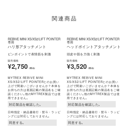
関連商品
REBIVE MINI XS/XS2/LIFT POINTER
REBIVE MINI XS/XS2/LIFT POINTER
専用
専用
ハリ形アタッチメント
ヘッドポイントアタッチメント
ピンポイントで表情筋を刺激
頭皮や肌を力強く刺激
販売価格
販売価格
¥2,750
¥3,520
(税込)
(税込)
MYTREX REBIVE MINI
MYTREX REBIVE MINI
XS/XS2/LIFT POINTERとのお買い
XS/XS2/LIFT POINTERとのお買い
上げで間違いございませんか？本体を
上げで間違いございませんか？本体を
お持ちの方は底面記載の製品名をご確
お持ちの方は底面記載の製品名をご確
認ください｡他のMYTREX製品では使
認ください｡他のMYTREX製品では使
用できません｡
用できません｡
日時指定・納品書発行・熨斗・ラッピ
日時指定・納品書発行・熨斗・ラッピ
ングには対応しておりません｡
ングには対応しておりません｡