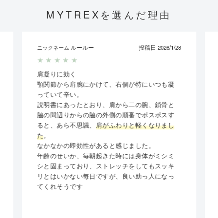
MYTREXを選んだ理由
ルールー
投稿日 2026/1/28
ニックネーム
★
★
★
★
★
肩凝りに効く
顎関節から肩腕にかけて、右側が特にいつも凝
っていて辛い。
説明書にあったとおり、肩から二の腕、鎖骨と
脇の間辺りからの脇の外側の順番でポスポスす
ると、あら不思議、
肩がふわりと軽くなりまし
た
。
なかなかの即効性があると感じました。
年齢のせいか、毎朝起きた時には身体がミシミ
シと固まっており、ストレッチをしてもスッキ
リとはいかない毎日ですが、良い助っ人になっ
てくれそうです