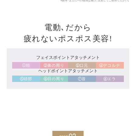
※眼球･まぶたへの使用は避け､注意してご使用ください｡
電動､だから
疲れないポスポス美容!
フェイスポイントアタッチメント
頬
鼻の周り
口元
デコルテ
ヘッドポイントアタッチメント
頭部
目の周り
首
エラ