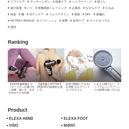
# リフトケア
# マッサージガン
# 頭皮ケア
# シャワーヘッド
# 筋トレ
# 血行促進
# ハリ
# 骨盤底筋トレーニング
# お風呂
# ながらケア
# たるみ
# 頭皮
# 腰
# ボディケア
# フェイスライン
# 美肌
# DPL
# 尿漏れ
# MYTREX REBIVE
# リフレッシュ
# 姿勢
# 自宅ケア
# マイクロバブル
# 温活
Ranking
【2026年最新版】マ
【保存版】MYTREX
自宅で簡単にできる♪
いまさら聞けない、
ナ
ッサージガンの選び方
REBIVEの効果的な使
お手軽“セルフヘッド
ノバブルシャワーヘッ
｜効果・使い方・おす
い方
スパ”のススメ
ドの効果や使い方とは
すめモデルを比較
Product
ELEXA HAND
ELEXA FOOT
VIDO
MiRAY