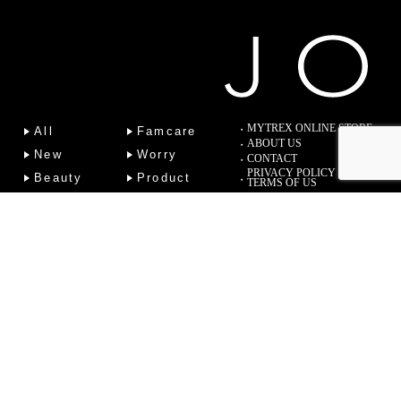
MYTREX ONLINE STORE
All
Famcare
ABOUT US
New
Worry
CONTACT
PRIVACY POLICY
Beauty
Product
TERMS OF US
Fitness
Lab
Column
Copyright (C) 2022 Sotsu Medical Co., Ltd. All Rights Reserved.