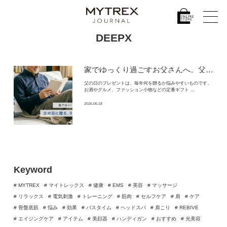
DEEPX
家でゆっくり過ごすお父さんへ。
父の日に贈りたい実用的なリラックスギフト
父の日のプレゼントは、毎年何を贈るか悩みやすいものです。
お酒やグルメ、ファッション小物などの定番ギフト …
2026.06.18
Keyword
# MYTREX
# マイトレックス
# 健康
# EMS
# 美容
# マッサージ
# リラックス
# 電気刺激
# トレーニング
# 筋肉
# セルフケア
# 肩
# ケア
# 骨盤底筋
# 悩み
# 効果
# バスタイム
# ヘッドスパ
# 肩こり
# REBIVE
# エイジングケア
# アイテム
# 美顔器
# ハンディガン
# おすすめ
# 光美容