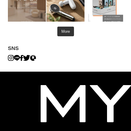
More
SNS