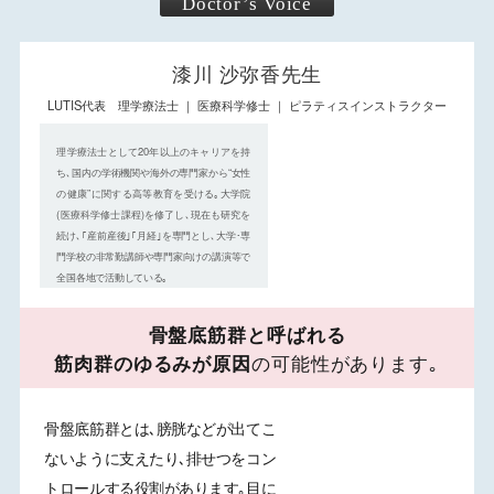
Doctor’s Voice
漆川 沙弥香先生
LUTIS代表 理学療法士 ｜ 医療科学修士 ｜ ピラティスインストラクター
理学療法士として20年以上のキャリアを持
ち､国内の学術機関や海外の専門家から“女性
の健康”に関する高等教育を受ける｡大学院
(医療科学修士課程)を修了し､現在も研究を
続け､｢産前産後｣｢月経｣を専門とし､大学･専
門学校の非常勤講師や専門家向けの講演等で
全国各地で活動している｡
骨盤底筋群と呼ばれる
筋肉群のゆるみが原因
の可能性があります｡
骨盤底筋群とは､膀胱などが出てこ
ないように支えたり､排せつをコン
トロールする役割があります｡
目に