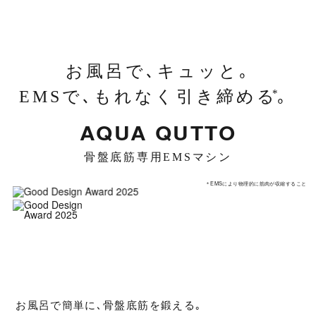
専用ACアダ
入力：AC100-240V 50/60Hz 0.35A
プター
お風呂で､キュッと｡
出力：DC5V 1A
EMSで､もれなく引き締める｡
*
周波数
10Hz〜60Hz
AQUA QUTTO
消費電力
約500mW
骨盤底筋専用EMSマシン
バッテリー
リチウムイオン電池 3.7V 300mAh
＊EMSにより物理的に筋肉が収縮すること
電池持続時間
最長：約15時間半（レベル1）
＊
最短：約５時間半（レベル10）
素材
シリコン、ポリカーボネート
お風呂で簡単に､骨盤底筋を鍛える｡
タイマー
15分自動オフ