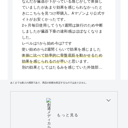
なんだか臓器が下がっている感じがして体操し
ていましたがあまり効果を感じられなかったと
きにこちらを見つけ即購入。Aマゾンより公式サ
イトがお安くかったです。
2ヶ月毎日使用してうち1週間は旅行のため中断
しましたが臓器下垂の違和感はほぼなくなりま
した。
レベルは1から始め今は7です
使い始めから2週間くらいで効果を感じました
体操に比べて効率的に骨盤底筋を動かせるため
効果を感じられるのが早い
と思います。
別の効果としてはたるみを感じていた外陰部が
引き締まってきました
更年期世代以降の女性は使ってみるべきと思い
あくまでも個人の感想であり、商品の効能を保証するものではありません。
ます
もっと見る