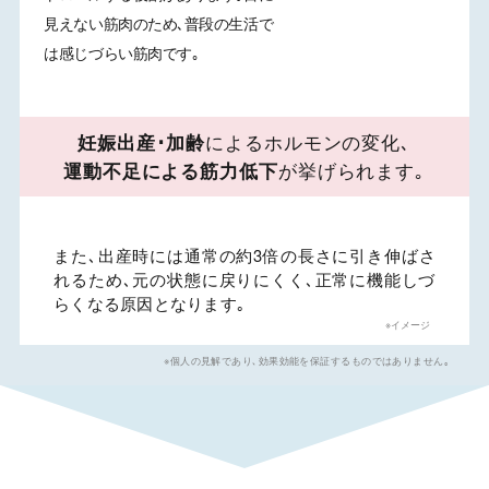
見えない筋肉のため､普段の生活で
は感じづらい筋肉です｡
妊娠出産･加齢
によるホルモンの変化､
運動不足による筋力低下
が挙げられます｡
また､
出産時には通常の約3倍の長さに引き伸ばさ
れる
ため､
元の状態に戻りにくく､正常に機能しづ
らくなる原因
となります｡
※イメージ
※個人の見解であり､効果効能を保証するものではありません｡