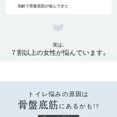
加齢で
骨盤底筋が緩んできた
実は､
７割以上
女性
悩んでいます｡
の
が
トイレ悩みの原因は
骨盤底筋
にあるかも!?