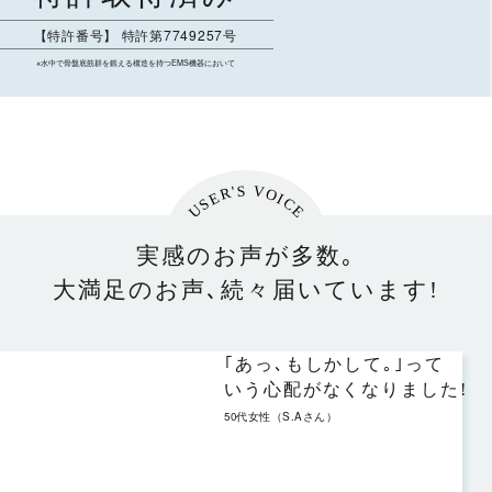
【特許番号】 特許第7749257号
※水中で骨盤底筋群を鍛える構造を持つEMS機器において
USER'S VOICE
実感のお声が多数｡
大
満足のお声､続々届いています!
｢あっ､もしかして｡｣って
いう心配がなくなりました!
50代女性（S.Aさん）