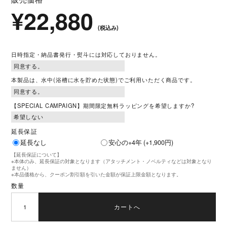
× 閉じる
¥22,880
(税込み)
日時指定・納品書発行・熨斗には対応しておりません。
本製品は、水中(浴槽に水を貯めた状態)でご利用いただく商品です。
【SPECIAL CAMPAIGN】期間限定無料ラッピングを希望しますか?
延長保証
延長なし
安心の+4年 (+1,900円)
【延長保証について】
※本体のみ、延長保証の対象となります（アタッチメント・ノベルティなどは対象となり
ません）
※本品価格から、クーポン割引額を引いた金額が保証上限金額となります。
数量
カートへ