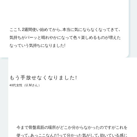
ここ1､2週間使い始めてから､本当に気にならなくなってきて､
気持ちがパーッと晴れやかになって色々楽しめるものが増えた
な
っていう気持ちになりました!
もう手放せなくなりました!
40代女性（U.Mさん）
今まで骨盤底筋の場所がどこか分からなかったのですがこれを
使って､
あっここなんだ!って分かった気がして､効いている感じ