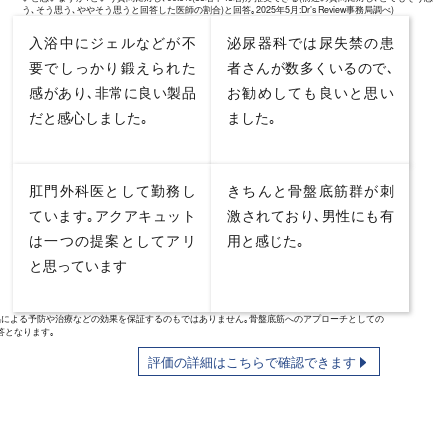
う､そう思う､ややそう思うと回答した医師の割合)と回答｡2025年5月:Dr’s Review事務局調べ)
入浴中にジェルなどが不
泌尿器科では尿失禁の患
要で
しっかり鍛えられた
者さんが数多くいるので､
感があり､
非常に良い製品
お勧めしても良いと
思い
だと感心しました｡
ました｡
肛門外科医として勤務し
きちんと骨盤底筋群が刺
ています｡
アクアキュット
激
されており､
男性にも有
は一つの提案としてアリ
用
と感じた｡
と思っています
品による予防や治療などの効果を保証するのもではありません｡骨盤底筋へのアプローチとしての
答となります｡
評価の詳細はこちらで確認できます