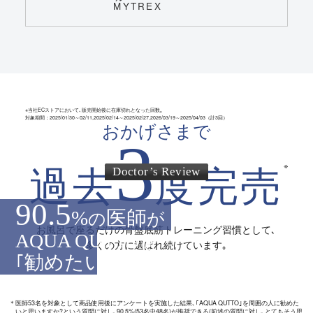
※当社ECストアにおいて､販売開始後に在庫切れとなった回数｡
対象期間：2025/01/30～02/11,2025/02/14～2025/02/27,2026/03/19～2025/04/03（計3回）
おかげさまで
3
※
過去
度完売
Doctor’s Review
90.5
%
医師
の
が
お風呂で座るだけの骨盤底筋トレーニング習慣として､
AQUA QUTTO
を
多くの方に選ばれ続けています｡
勧めたい
｢
｣と回答
*
＊
医師53名を対象として商品使用後にアンケートを実施した結果､｢AQUA QUTTO｣を周囲の人に勧めた
いと思いますか?という質問に対し､90.5%(53名中48名)が推奨できる(前述の質問に対し､とてもそう思