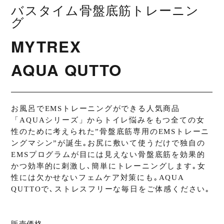
バスタイム骨盤底筋トレーニン
グ
推奨使用水温
38℃〜45℃
MYTREX
最大荷重
100Kgまで
AQUA QUTTO
セット内容
・本体 ×1 ・専用ACアダプター ×1
・取扱説明書（保証書） ×1
販売価格
22,880円（税込）
お風呂でEMSトレーニングができる人気商品
「AQUAシリーズ」からトイレ悩みをもつ全ての女
発売日
2024年8月8日
性のために考えられた”骨盤底筋専用のEMSトレーニ
ングマシン”が誕生｡お尻に敷いて使うだけで独自の
※実際の時間は、使用環境や使用状況により異なります。
EMSプログラムが目には見えない骨盤底筋を効果的
かつ効率的に刺激し､簡単にトレーニングします｡女
※製品のデザイン及び仕様等は、予告なく変更になる場合がございます。ご了承下
性には欠かせないフェムケア対策にも｡AQUA
さい。
※ご使用の前に、必ず製品付属の取扱説明書の「安全上のご注意」をよくお読みの
QUTTOで､ストレスフリーな毎日をご体感ください｡
うえ、正しく安全にお使いください。
販売価格