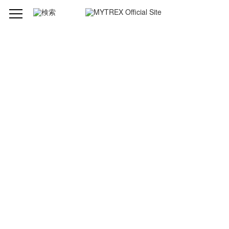
製品仕様
型番
MT-AQ24B
ブランド
MYTREX (マイトレックス )
品名
AQUA QUTTO（アクアキュット）
発売元
株式会社創通メディカル
製造組立
中国
サイズ
約296mm×269mm×88mm
重量
約600g
定格電源
DC5V 1A