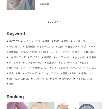
2025.04.28
1
2
3
次へ »
Keyword
# MYTREX
# マイトレックス
# 健康
# EMS
# 美容
# マッサージ
# リラックス
# 電気刺激
# トレーニング
# 筋肉
# セルフケア
# 肩
# ケア
# 骨盤底筋
# 悩み
# 効果
# バスタイム
# ヘッドスパ
# 肩こり
# REBIVE
# エイジングケア
# アイテム
# 美顔器
# ハンディガン
# おすすめ
# 光美容
# リフトケア
# マッサージガン
# 頭皮ケア
# シャワーヘッド
# 筋トレ
# 血行促進
# ハリ
# 骨盤底筋トレーニング
# お風呂
# ながらケア
# たるみ
# 頭皮
# 腰
# ボディケア
# フェイスライン
# 美肌
# DPL
# 尿漏れ
# MYTREX REBIVE
# リフレッシュ
# 姿勢
# 自宅ケア
# マイクロバブル
# 温活
Ranking