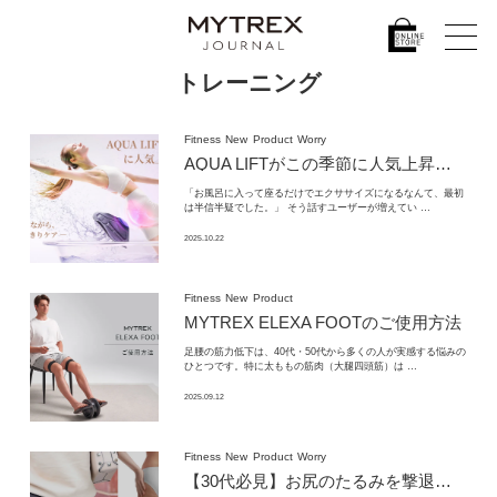
トレーニング
Fitness
New
Product
Worry
AQUA LIFTがこの季節に人気上昇中の理由
「お風呂に入って座るだけでエクササイズになるなんて、最初
は半信半疑でした。」 そう話すユーザーが増えてい …
2025.10.22
Fitness
New
Product
MYTREX ELEXA FOOTのご使用方法
足腰の筋力低下は、40代・50代から多くの人が実感する悩みの
ひとつです。特に太ももの筋肉（大腿四頭筋）は …
2025.09.12
Fitness
New
Product
Worry
【30代必見】お尻のたるみを撃退する
簡