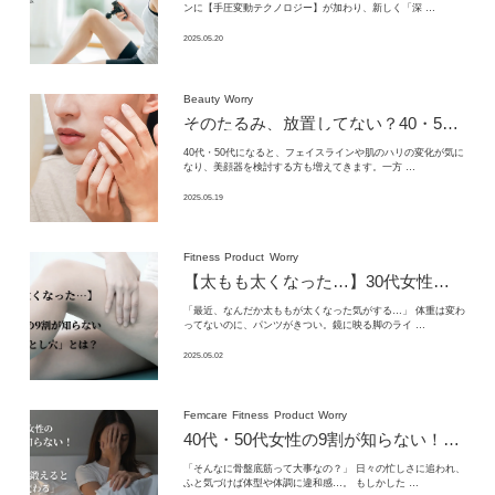
ンに【手圧変動テクノロジー】が加わり、新しく「深 …
2025.05.20
Beauty
Worry
そのたるみ、放置してない？
40・50代から始めるEMS美顔器の“引き上げ”習慣
40代・50代になると、フェイスラインや肌のハリの変化が気に
なり、美顔器を検討する方も増えてきます。一方 …
2025.05.19
Fitness
Product
Worry
【太もも太くなった…】
30代女性の9割が知らない
「最近、なんだか太ももが太くなった気がする…」 体重は変わ
ってないのに、パンツがきつい。鏡に映る脚のライ …
2025.05.02
Femcare
Fitness
Product
Worry
40代・50代女性の9割が知らない！
骨盤底
「そんなに骨盤底筋って大事なの？」 日々の忙しさに追われ、
ふと気づけば体型や体調に違和感…。 もしかした …