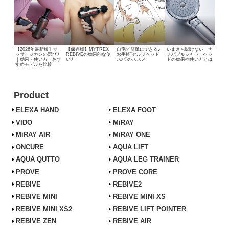
【2026年最新版】マ
【保存版】MYTREX
自宅で簡単にできる♪
いまさら聞けない、
ナ
ッサージガンの選び方
REBIVEの効果的な使
お手軽“セルフヘッド
ノバブルシャワーヘッ
｜効果・使い方・おす
い方
スパ”のススメ
ドの効果や使い方とは
すめモデルを比較
Product
ELEXA HAND
ELEXA FOOT
VIDO
MiRAY
MiRAY AIR
MiRAY ONE
ONCURE
AQUA LIFT
AQUA QUTTO
AQUA LEG TRAINER
PROVE
PROVE CORE
REBIVE
REBIVE2
REBIVE MINI
REBIVE MINI XS
REBIVE MINI XS2
REBIVE LIFT POINTER
REBIVE ZEN
REBIVE AIR