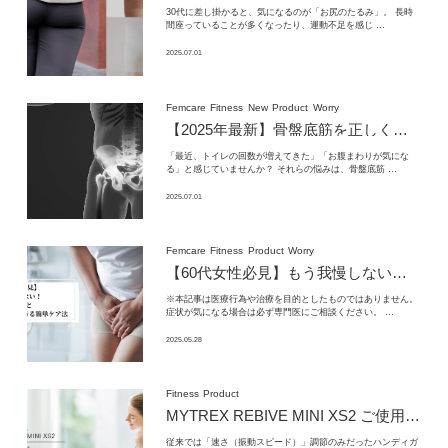
30代に差し掛かると、気になるのが「お尻のたるみ」。 長時
間座っていることが多くなったり、運動不足を感じ …
2025.07.01
Femcare
Fitness
New
Product
Worry
【2025年最新】
骨盤底筋を正しく鍛える方法と注意点｜
「最近、トイレの回数が増えてきた」「お腹まわりが気にな
る」と感じていませんか？ それらの悩みは、骨盤底筋 …
2025.07.01
Femcare
Fitness
Product
Worry
【60代女性必見】もう我慢しない！
尿漏
※本記事は医療行為や治療を目的としたものではありません。
症状が気になる場合は必ず専門医にご相談ください。 …
2025.05.28
Fitness
Product
MYTREX REBIVE MINI XS2 ご使用方法｜MYTREX(マイトレックス)
従来では「速さ（振動スピード）」調節のみだったハンディガ