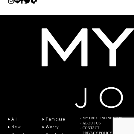
MYTREX ONLINE STORE
All
Famcare
ABOUT US
New
Worry
CONTACT
PRIVACY POLICY