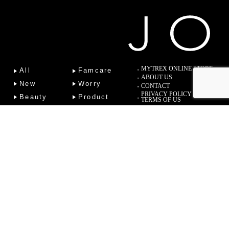
MYTREX ONLINE STORE
All
Famcare
ABOUT US
New
Worry
CONTACT
PRIVACY POLICY
Beauty
Product
TERMS OF US
Fitness
Lab
Column
Copyright (C) 2022 Sotsu Medical Co., Ltd. All Rights Reserved.