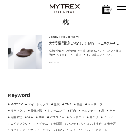
枕
Beauty
Product
Worry
大活躍間違いなし！
MYTREXの中でも最強の“温活アイテム”3選
残暑の中に少しずつ涼しさを感じ始める9月。あっという間に
秋がやってきました。 過ごしやすい気温になってい …
2022.09.09
Keyword
# MYTREX
# マイトレックス
# 健康
# EMS
# 美容
# マッサージ
# リラックス
# 電気刺激
# トレーニング
# 筋肉
# セルフケア
# 肩
# ケア
# 骨盤底筋
# 悩み
# 効果
# バスタイム
# ヘッドスパ
# 肩こり
# REBIVE
# エイジングケア
# アイテム
# 美顔器
# ハンディガン
# おすすめ
# 光美容
# リフトケア
# マッサージガン
# 頭皮ケア
# シャワーヘッド
# 筋トレ