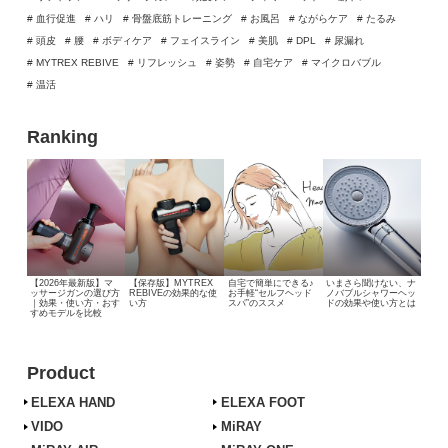
# 血行促進
# ハリ
# 骨盤底筋トレーニング
# お風呂
# ながらケア
# たるみ
# 頭皮
# 腰
# ボディケア
# フェイスライン
# 美肌
# DPL
# 尿漏れ
# MYTREX REBIVE
# リフレッシュ
# 姿勢
# 自宅ケア
# マイクロバブル
# 温活
Ranking
【2026年最新版】マ
【保存版】MYTREX
自宅で簡単にできる♪
いまさら聞けない、
ナ
ッサージガンの選び方
REBIVEの効果的な使
お手軽“セルフヘッド
ノバブルシャワーヘッ
｜効果・使い方・おす
い方
スパ”のススメ
ドの効果や使い方とは
すめモデルを比較
Product
ELEXA HAND
ELEXA FOOT
VIDO
MiRAY