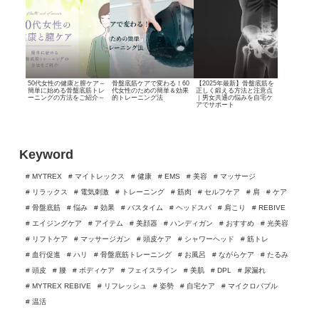
50代女性の健康と膣ケア
～
骨盤底筋ケアで変わる！
60
【2025年最新】
骨盤底筋を
簡単に始める骨盤底筋トレ
代女性のための簡単＆効果
正しく鍛える方法と注意点
ーニングの方法をご紹介～
的
トレーニング法
｜
男女共通の悩みを自宅ケ
アでサポート
Keyword
# MYTREX
# マイトレックス
# 健康
# EMS
# 美容
# マッサージ
# リラックス
# 電気刺激
# トレーニング
# 筋肉
# セルフケア
# 肩
# ケア
# 骨盤底筋
# 悩み
# 効果
# バスタイム
# ヘッドスパ
# 肩こり
# REBIVE
# エイジングケア
# アイテム
# 美顔器
# ハンディガン
# おすすめ
# 光美容
# リフトケア
# マッサージガン
# 頭皮ケア
# シャワーヘッド
# 筋トレ
# 血行促進
# ハリ
# 骨盤底筋トレーニング
# お風呂
# ながらケア
# たるみ
# 頭皮
# 腰
# ボディケア
# フェイスライン
# 美肌
# DPL
# 尿漏れ
# MYTREX REBIVE
# リフレッシュ
# 姿勢
# 自宅ケア
# マイクロバブル
# 温活