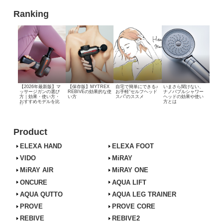
Ranking
【2026年最新版】マ
【保存版】MYTREX
自宅で簡単にできる♪
いまさら聞けない、
ッサージガンの選び
REBIVEの効果的な使
お手軽“セルフヘッド
ナノバブルシャワー
方｜効果・使い方・
い方
スパ”のススメ
ヘッドの効果や使い
おすすめモデルを比
方とは
較
Product
ELEXA HAND
ELEXA FOOT
VIDO
MiRAY
MiRAY AIR
MiRAY ONE
ONCURE
AQUA LIFT
AQUA QUTTO
AQUA LEG TRAINER
PROVE
PROVE CORE
REBIVE
REBIVE2