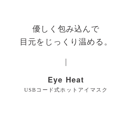
裏面:ポリエステル100%
セット内容
・本体 ×1 ・給電用USBコード ×1
優しく包み込んで
・収納袋 ×1 ・取扱説明書(保証書) ×1
目元をじっくり温める。
販売価格
3,900円（税込）
|
発売日
2019年11月8日
Eye Heat
※本製品は、医療機器ではありません。
※製品のデザイン、及び仕様などは、予告なく変更になる場合がございます。ご了
承ください。
USBコード式ホットアイマスク
※ご使用の前に、必ず製品付属の取扱説明書の「安全上のご注意」をよくお読みの
うえ、正しく安全にお使いください。
× 閉じる