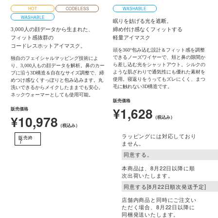
HOT
CODELESS
WASHABLE
WASHABLE
眠りを妨げる光を遮断。
締め付け感なくフィットする
3,000人の顔データから生まれた、
軽量アイマスク
フィット感抜群の
コードレスホットアイマスク。
頭を360°包み込む設計＆フィット感を調整
できるノーズワイヤーで、頬と鼻の隙間か
独自のフェイシャルマッピング技術によ
ら差し込む光をシャットアウト。シルクの
り、3,000人もの顔データを解析。鼻のカー
ような肌ざわりで通気性にも優れた素材を
ブに沿う3D構造＆自在なサイズ調整で、締
使用。寝返りをうってもズレにくく、まつ
めつけ感なくすっぽりと包み込みます。丸
毛に触れない3D構造です。
洗いできるからメイクしたままでも安心。
ネックウォーマーとしても使用可能。
販売価格
¥1,628
販売価格
¥10,978
（税込み）
（税込み）
ラッピングには対応しており
販売終
了
ません。
本商品は、8月22日以降に順
次出荷いたします。
店舗内商品と同時にご注文い
ただく場合、8月22日以降に
同梱発送いたします。