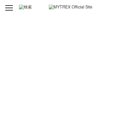
製品仕様
型番
MTEH19-BR
ブランド
MYTREX（マイトレックス ）
(アイ ヒート)ホットアイマスク
品名
Eye Heat
発売元
株式会社創通メディカル
製造組立
中国
本体サイズ
横幅 620 × 高さ 100mm(展開時)
27 × 3.6in.
本体質量
本体 約37g
主な材質
・表面:ポリエステル60% ナイロン40%