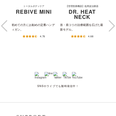
トータルボディケア
【管理医療機器】低周波治療器
REBIVE MINI
DR. HEAT
NECK
ュタイ
初めての方にお勧めの定番ハンデ
首・肩コリの治療範囲を広げた最
独自
ィガン。
新モデル。
ドス
4.76
4.68
SNSやライブでも随時発信中！