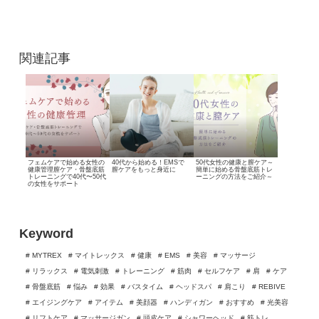
関連記事
フェムケアで始める女性の
40代から始める！
EMSで
50代女性の健康と膣ケア
～
健康管理
膣ケア・骨盤底筋
膣ケアをもっと身近に
簡単に始める骨盤底筋トレ
トレーニングで40代〜50代
ーニングの方法をご紹介～
の女性をサポート
Keyword
# MYTREX
# マイトレックス
# 健康
# EMS
# 美容
# マッサージ
# リラックス
# 電気刺激
# トレーニング
# 筋肉
# セルフケア
# 肩
# ケア
# 骨盤底筋
# 悩み
# 効果
# バスタイム
# ヘッドスパ
# 肩こり
# REBIVE
# エイジングケア
# アイテム
# 美顔器
# ハンディガン
# おすすめ
# 光美容
# リフトケア
# マッサージガン
# 頭皮ケア
# シャワーヘッド
# 筋トレ