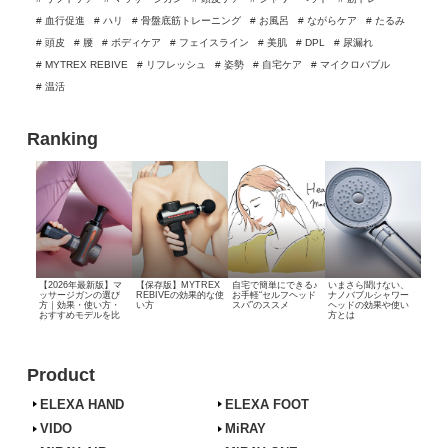
# 血行促進
# ハリ
# 骨盤底筋トレーニング
# お風呂
# ながらケア
# たるみ
# 頭皮
# 腰
# ボディケア
# フェイスライン
# 美肌
# DPL
# 尿漏れ
# MYTREX REBIVE
# リフレッシュ
# 姿勢
# 自宅ケア
# マイクロバブル
# 温活
Ranking
【2026年最新版】マ
【保存版】MYTREX
自宅で簡単にできる♪
いまさら聞けない、
ッサージガンの選び
REBIVEの効果的な使
お手軽“セルフヘッド
ナノバブルシャワー
方｜効果・使い方・
い方
スパ”のススメ
ヘッドの効果や使い
おすすめモデルを比
方とは
較
Product
ELEXA HAND
ELEXA FOOT
VIDO
MiRAY