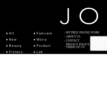
MYTREX ONLINE STORE
All
Famcare
ABOUT US
New
Worry
CONTACT
PRIVACY POLICY
Beauty
Product
TERMS OF US
Fitness
Lab
Column
Copyright (C) 2022 Sotsu Medical Co., Ltd. All Rights Reserved.