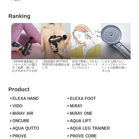
Ranking
【2026年最新版】マ
【保存版】MYTREX
自宅で簡単にできる♪
いまさら聞けない、
ッサージガンの選び
REBIVEの効果的な使
お手軽“セルフヘッド
ナノバブルシャワー
方｜効果・使い方・
い方
スパ”のススメ
ヘッドの効果や使い
おすすめモデルを比
方とは
較
Product
ELEXA HAND
ELEXA FOOT
VIDO
MiRAY
MiRAY AIR
MiRAY ONE
ONCURE
AQUA LIFT
AQUA QUTTO
AQUA LEG TRAINER
PROVE
PROVE CORE