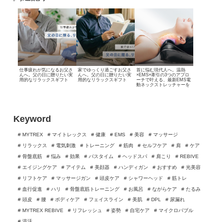
仕事疲れが気になるお父さ
家でゆっくり過ごすお父さ
首に悩む現代人へ。温熱
んへ。
父の日に贈りたい実
んへ。
父の日に贈りたい実
×EMS×牽引の3つのアプロ
用的なリラックスギフト
用的なリラックスギフト
ーチで叶える、最新EMS電
動ネックストレッチャーを
紹介
Keyword
# MYTREX
# マイトレックス
# 健康
# EMS
# 美容
# マッサージ
# リラックス
# 電気刺激
# トレーニング
# 筋肉
# セルフケア
# 肩
# ケア
# 骨盤底筋
# 悩み
# 効果
# バスタイム
# ヘッドスパ
# 肩こり
# REBIVE
# エイジングケア
# アイテム
# 美顔器
# ハンディガン
# おすすめ
# 光美容
# リフトケア
# マッサージガン
# 頭皮ケア
# シャワーヘッド
# 筋トレ
# 血行促進
# ハリ
# 骨盤底筋トレーニング
# お風呂
# ながらケア
# たるみ
# 頭皮
# 腰
# ボディケア
# フェイスライン
# 美肌
# DPL
# 尿漏れ
# MYTREX REBIVE
# リフレッシュ
# 姿勢
# 自宅ケア
# マイクロバブル
# 温活