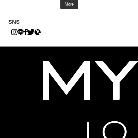
More
SNS