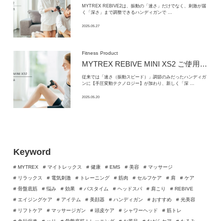
MYTREX REBIVE2は、振動の「速さ」だけでなく、刺激が届
く「深さ」まで調整できるハンディガンで …
2025.05.27
Fitness
Product
MYTREX REBIVE MINI XS2 ご使用方法｜MYTREX(マイトレックス)
従来では「速さ（振動スピード）」調節のみだったハンディガ
ンに【手圧変動テクノロジー】が加わり、新しく「深 …
2025.05.20
Keyword
# MYTREX
# マイトレックス
# 健康
# EMS
# 美容
# マッサージ
# リラックス
# 電気刺激
# トレーニング
# 筋肉
# セルフケア
# 肩
# ケア
# 骨盤底筋
# 悩み
# 効果
# バスタイム
# ヘッドスパ
# 肩こり
# REBIVE
# エイジングケア
# アイテム
# 美顔器
# ハンディガン
# おすすめ
# 光美容
# リフトケア
# マッサージガン
# 頭皮ケア
# シャワーヘッド
# 筋トレ