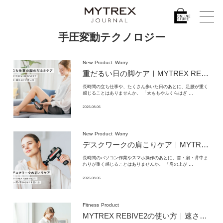
手圧変動テクノロジー
New
Product
Worry
重だるい日の脚ケア｜MYTREX REBIVE2で腰・脚をほぐす使い方
長時間の立ち仕事や、たくさん歩いた日のあとに、足腰が重く
感じることはありませんか。 「太ももやふくらはぎ …
2026.08.06
New
Product
Worry
デスクワークの肩こりケア｜MYTREX REBIVE2で首・肩・背中をほぐす使い方
長時間のパソコン作業やスマホ操作のあとに、首・肩・背中ま
わりが重く感じることはありませんか。 「肩の上が …
2026.08.06
Fitness
Product
MYTREX REBIVE2の使い方｜速さ×深さの設定と部位別ケア – MYTREX JOURNAL