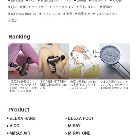
# 血行促進
# ハリ
# 骨盤底筋トレーニング
# お風呂
# ながらケア
# たるみ
# 頭皮
# 腰
# ボディケア
# フェイスライン
# 美肌
# DPL
# 尿漏れ
# MYTREX REBIVE
# リフレッシュ
# 姿勢
# 自宅ケア
# マイクロバブル
# 温活
Ranking
【2026年最新版】マ
【保存版】MYTREX
自宅で簡単にできる♪
いまさら聞けない、
ナ
ッサージガンの選び方
REBIVEの効果的な使
お手軽“セルフヘッド
ノバブルシャワーヘッ
｜効果・使い方・おす
い方
スパ”のススメ
ドの効果や使い方とは
すめモデルを比較
Product
ELEXA HAND
ELEXA FOOT
VIDO
MiRAY
MiRAY AIR
MiRAY ONE