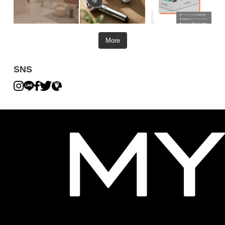
More
SNS