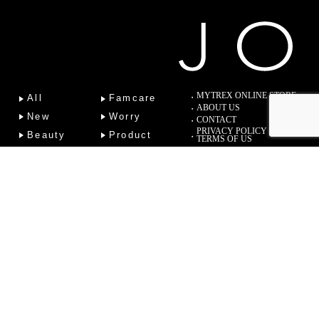
MYTREX ONLINE STORE
All
Famcare
ABOUT US
New
Worry
CONTACT
PRIVACY POLICY
Beauty
Product
TERMS OF US
Fitness
Lab
Column
Copyright (C) 2022 Sotsu Medical Co., Ltd. All Rights Reserved.