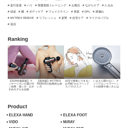
# 血行促進
# ハリ
# 骨盤底筋トレーニング
# お風呂
# ながらケア
# たるみ
# 頭皮
# 腰
# ボディケア
# フェイスライン
# 美肌
# DPL
# 尿漏れ
# MYTREX REBIVE
# リフレッシュ
# 姿勢
# 自宅ケア
# マイクロバブル
# 温活
Ranking
【2026年最新版】マ
【保存版】MYTREX
自宅で簡単にできる♪
いまさら聞けない、
ナ
ッサージガンの選び方
REBIVEの効果的な使
お手軽“セルフヘッド
ノバブルシャワーヘッ
｜効果・使い方・おす
い方
スパ”のススメ
ドの効果や使い方とは
すめモデルを比較
Product
ELEXA HAND
ELEXA FOOT
VIDO
MiRAY