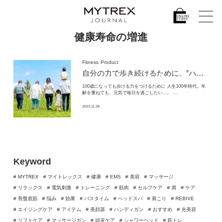
健康寿命の増進
Fitness
Product
自分の力で歩き続けるために。
‟ハイブリッドトレーニング”で叶える健やかな未来づくり。
100歳になっても歩ける力をつけるために 人生100年時代。年
齢を重ねても、元気で毎日を過ごしたい…。 …
2023.11.28
Keyword
# MYTREX
# マイトレックス
# 健康
# EMS
# 美容
# マッサージ
# リラックス
# 電気刺激
# トレーニング
# 筋肉
# セルフケア
# 肩
# ケア
# 骨盤底筋
# 悩み
# 効果
# バスタイム
# ヘッドスパ
# 肩こり
# REBIVE
# エイジングケア
# アイテム
# 美顔器
# ハンディガン
# おすすめ
# 光美容
# リフトケア
# マッサージガン
# 頭皮ケア
# シャワーヘッド
# 筋トレ