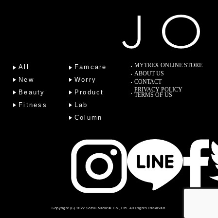
MYTREX ONLINE STORE
All
Famcare
ABOUT US
New
Worry
CONTACT
PRIVACY POLICY
Beauty
Product
TERMS OF US
Fitness
Lab
Column
Copyright (C) 2022 Sotsu Medical Co., Ltd. All Rights Reserved.