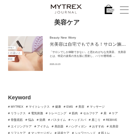
美容ケア
Beauty
New
Worry
光美容は自宅でもできる！
サロン施術との違いとメリットを解説
「サロンでしか体験できない」と思われがちな光美容。 光美容
とは、特定の波長の光を肌に照射し、ハリや透明感 …
2025.10.23
Keyword
# MYTREX
# マイトレックス
# 健康
# EMS
# 美容
# マッサージ
# リラックス
# 電気刺激
# トレーニング
# 筋肉
# セルフケア
# 肩
# ケア
# 骨盤底筋
# 悩み
# 効果
# バスタイム
# ヘッドスパ
# 肩こり
# REBIVE
# エイジングケア
# アイテム
# 美顔器
# ハンディガン
# おすすめ
# 光美容
# リフトケア
# マッサージガン
# 頭皮ケア
# シャワーヘッド
# 筋トレ