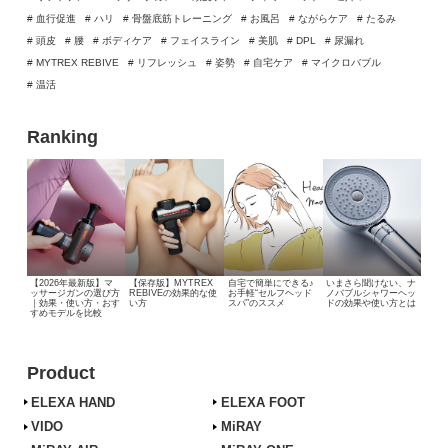
# 血行促進
# ハリ
# 骨盤底筋トレーニング
# お風呂
# ながらケア
# たるみ
# 頭皮
# 腰
# ボディケア
# フェイスライン
# 美肌
# DPL
# 尿漏れ
# MYTREX REBIVE
# リフレッシュ
# 姿勢
# 自宅ケア
# マイクロバブル
# 温活
Ranking
【2026年最新版】マ
【保存版】MYTREX
自宅で簡単にできる♪
いまさら聞けない、
ナ
ッサージガンの選び方
REBIVEの効果的な使
お手軽“セルフヘッド
ノバブルシャワーヘッ
｜効果・使い方・おす
い方
スパ”のススメ
ドの効果や使い方とは
すめモデルを比較
Product
ELEXA HAND
ELEXA FOOT
VIDO
MiRAY