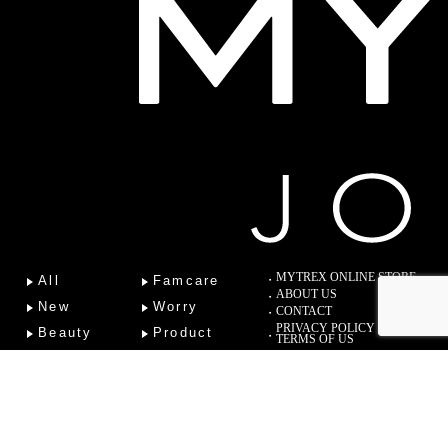
MYTREX ONLINE STORE
All
Famcare
ABOUT US
New
Worry
CONTACT
PRIVACY POLICY
Beauty
Product
TERMS OF US
Fitness
Lab
Column