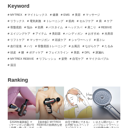
Keyword
# MYTREX
# マイトレックス
# 健康
# EMS
# 美容
# マッサージ
# リラックス
# 電気刺激
# トレーニング
# 筋肉
# セルフケア
# 肩
# ケア
# 骨盤底筋
# 悩み
# 効果
# バスタイム
# ヘッドスパ
# 肩こり
# REBIVE
# エイジングケア
# アイテム
# 美顔器
# ハンディガン
# おすすめ
# 光美容
# リフトケア
# マッサージガン
# 頭皮ケア
# シャワーヘッド
# 筋トレ
# 血行促進
# ハリ
# 骨盤底筋トレーニング
# お風呂
# ながらケア
# たるみ
# 頭皮
# 腰
# ボディケア
# フェイスライン
# 美肌
# DPL
# 尿漏れ
# MYTREX REBIVE
# リフレッシュ
# 姿勢
# 自宅ケア
# マイクロバブル
# 温活
Ranking
【2026年最新版】マ
【保存版】MYTREX
自宅で簡単にできる♪
いまさら聞けない、
ナ
ッサージガンの選び方
REBIVEの効果的な使
お手軽“セルフヘッド
ノバブルシャワーヘッ
｜効果・使い方・おす
い方
スパ”のススメ
ドの効果や使い方とは