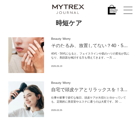
時短ケア
Beauty
Worry
そのたるみ、放置してない？
40・50代から始めるEMS美顔器の“引き上げ”習慣
40代・50代になると、フェイスラインや肌のハリの変化が気に
なり、美顔器を検討する方も増えてきます。一方 …
2025.05.19
Beauty
Worry
自宅で頭皮ケアとリラックスを！
30代・40代女性のための「ヘッドスパ ブラシ」
仕事や家事で多忙な毎日、頭皮ケアが大切だと分かっていて
も、定期的に美容室やエステに通うのは大変です。30 …
2025.02.25