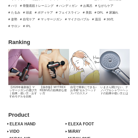
# ハリ
# 骨盤底筋トレーニング
# ハンディガン
# お風呂
# ながらケア
# たるみ
# 頭皮
# ボディケア
# フェイスライン
# 美肌
# DPL
# 尿漏れ
# 姿勢
# 自宅ケア
# マッサージガン
# マイクロバブル
# 温活
# 30代
# サロン
# IPL
Ranking
【2026年最新版】マ
【保存版】MYTREX
自宅で簡単にできる♪
いまさら聞けない、
ナ
ッサージガンの選び方
REBIVEの効果的な使
お手軽“セルフヘッド
ノバブルシャワーヘッ
｜効果・使い方・おす
い方
スパ”のススメ
ドの効果や使い方とは
すめモデルを比較
Product
ELEXA HAND
ELEXA FOOT
VIDO
MiRAY