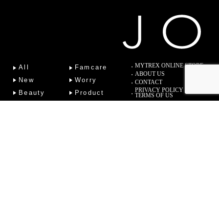
MYTREX ONLINE STORE
All
Famcare
ABOUT US
New
Worry
CONTACT
PRIVACY POLICY
Beauty
Product
TERMS OF US
Fitness
Lab
Column
Copyright (C) 2022 Sotsu Medical Co., Ltd. All Rights Reserved.