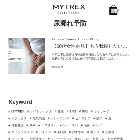
尿漏れ予防
Femcare
Fitness
Product
Worry
【60代女性必見】もう我慢しない！
尿漏
※本記事は医療行為や治療を目的としたものではありません。
症状が気になる場合は必ず専門医にご相談ください。 …
2025.05.28
Keyword
# MYTREX
# マイトレックス
# 健康
# EMS
# 美容
# マッサージ
# リラックス
# 電気刺激
# トレーニング
# セルフケア
# 筋肉
# 肩
# 骨盤底筋
# 効果
# バスタイム
# ヘッドスパ
# 悩み
# ケア
# エイジングケア
# アイテム
# 美顔器
# おすすめ
# 肩こり
# 光美容
# リフトケア
# 頭皮ケア
# シャワーヘッド
# REBIVE
# 筋トレ
# 血行促進