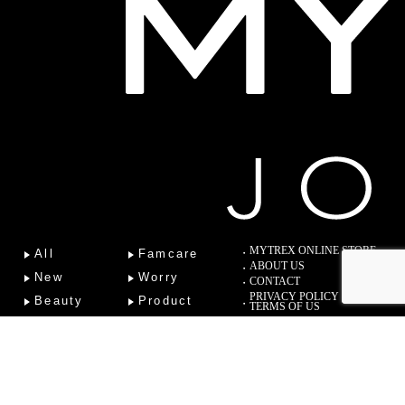
MYTREX ONLINE STORE
All
Famcare
ABOUT US
New
Worry
CONTACT
PRIVACY POLICY
Beauty
Product
TERMS OF US
Fitness
Lab
Column