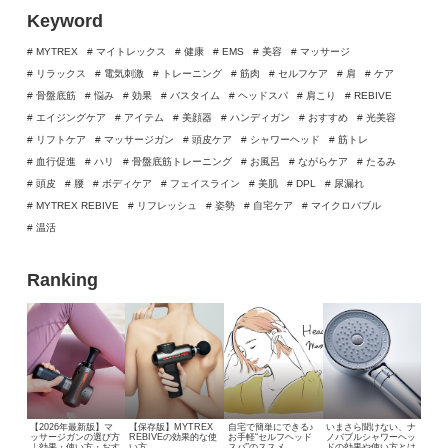
Keyword
# MYTREX
# マイトレックス
# 健康
# EMS
# 美容
# マッサージ
# リラックス
# 電気刺激
# トレーニング
# 筋肉
# セルフケア
# 肩
# ケア
# 骨盤底筋
# 悩み
# 効果
# バスタイム
# ヘッドスパ
# 肩こり
# REBIVE
# エイジングケア
# アイテム
# 美顔器
# ハンディガン
# おすすめ
# 光美容
# リフトケア
# マッサージガン
# 頭皮ケア
# シャワーヘッド
# 筋トレ
# 血行促進
# ハリ
# 骨盤底筋トレーニング
# お風呂
# ながらケア
# たるみ
# 頭皮
# 腰
# ボディケア
# フェイスライン
# 美肌
# DPL
# 尿漏れ
# MYTREX REBIVE
# リフレッシュ
# 姿勢
# 自宅ケア
# マイクロバブル
# 温活
Ranking
【2026年最新版】マ
【保存版】MYTREX
自宅で簡単にできる♪
いまさら聞けない、
ナ
ッサージガンの選び方
REBIVEの効果的な使
お手軽“セルフヘッド
ノバブルシャワーヘッ
｜効果・使い方・おす
い方
スパ”のススメ
ドの効果や使い方とは