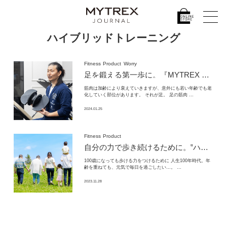
ハイブリッドトレーニング
Fitness
Product
Worry
足を鍛える第一歩に。『MYTREX ELEXA FOOT』をコンディショニングトレーナーにレビューしてもらった
筋肉は加齢により衰えていきますが、意外にも若い年齢でも老
化していく部位があります。 それが足。 足の筋肉 …
2024.01.25
Fitness
Product
自分の力で歩き続けるために。
‟ハイブリッドトレーニング”で叶える健やかな未来づくり。
100歳になっても歩ける力をつけるために 人生100年時代。年
齢を重ねても、元気で毎日を過ごしたい…。 …
2023.11.28