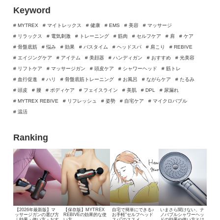
Keyword
# MYTREX
# マイトレックス
# 健康
# EMS
# 美容
# マッサージ
# リラックス
# 電気刺激
# トレーニング
# 筋肉
# セルフケア
# 肩
# ケア
# 骨盤底筋
# 悩み
# 効果
# バスタイム
# ヘッドスパ
# 肩こり
# REBIVE
# エイジングケア
# アイテム
# 美顔器
# ハンディガン
# おすすめ
# 光美容
# リフトケア
# マッサージガン
# 頭皮ケア
# シャワーヘッド
# 筋トレ
# 血行促進
# ハリ
# 骨盤底筋トレーニング
# お風呂
# ながらケア
# たるみ
# 頭皮
# 腰
# ボディケア
# フェイスライン
# 美肌
# DPL
# 尿漏れ
# MYTREX REBIVE
# リフレッシュ
# 姿勢
# 自宅ケア
# マイクロバブル
# 温活
Ranking
【2026年最新版】マ
【保存版】MYTREX
自宅で簡単にできる♪
いまさら聞けない、
ナ
ッサージガンの選び方
REBIVEの効果的な使
お手軽“セルフヘッド
ノバブルシャワーヘッ
｜効果・使い方・おす
い方
スパ”のススメ
ドの効果や使い方とは