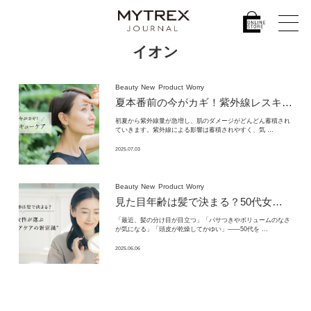
イオン
Beauty
New
Product
Worry
夏本番前の今がカギ！
紫外線レスキューケア
初夏から紫外線量が急増し、肌のダメージがどんどん蓄積され
ていきます。紫外線による影響は蓄積されやすく、気 …
2025.07.03
Beauty
New
Product
Worry
見た目年齢は髪で決まる？
50代女性が選ぶ
「最近、髪の分け目が目立つ」「パサつきやボリュームのなさ
が気になる」「頭皮が乾燥してかゆい」——50代を …
2025.06.06