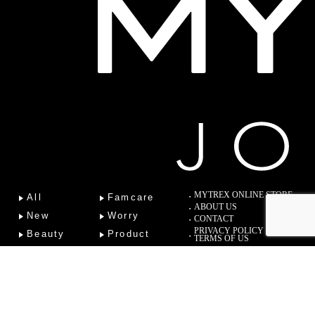
MYTREX ONLINE STORE
All
Famcare
ABOUT US
New
Worry
CONTACT
PRIVACY POLICY
Beauty
Product
TERMS OF US
Fitness
Lab
Column