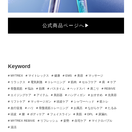
公式商品ページへ▶
Keyword
# MYTREX
# マイトレックス
# 健康
# EMS
# 美容
# マッサージ
# リラックス
# 電気刺激
# トレーニング
# 筋肉
# セルフケア
# 肩
# ケア
# 骨盤底筋
# 悩み
# 効果
# バスタイム
# ヘッドスパ
# 肩こり
# REBIVE
# エイジングケア
# アイテム
# 美顔器
# ハンディガン
# おすすめ
# 光美容
# リフトケア
# マッサージガン
# 頭皮ケア
# シャワーヘッド
# 筋トレ
# 血行促進
# ハリ
# 骨盤底筋トレーニング
# お風呂
# ながらケア
# たるみ
# 頭皮
# 腰
# ボディケア
# フェイスライン
# 美肌
# DPL
# 尿漏れ
# MYTREX REBIVE
# リフレッシュ
# 姿勢
# 自宅ケア
# マイクロバブル
# 温活