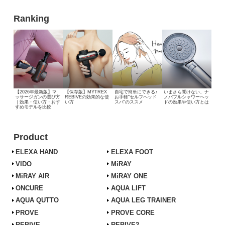
Ranking
【2026年最新版】マ
【保存版】MYTREX
自宅で簡単にできる♪
いまさら聞けない、
ナ
ッサージガンの選び方
REBIVEの効果的な使
お手軽“セルフヘッド
ノバブルシャワーヘッ
｜効果・使い方・おす
い方
スパ”のススメ
ドの効果や使い方とは
すめモデルを比較
Product
ELEXA HAND
ELEXA FOOT
VIDO
MiRAY
MiRAY AIR
MiRAY ONE
ONCURE
AQUA LIFT
AQUA QUTTO
AQUA LEG TRAINER
PROVE
PROVE CORE
REBIVE
REBIVE2