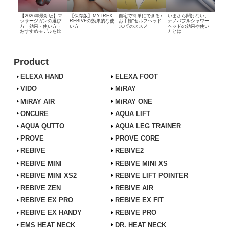
【2026年最新版】マ
【保存版】MYTREX
自宅で簡単にできる♪
いまさら聞けない、
ッサージガンの選び
REBIVEの効果的な使
お手軽“セルフヘッド
ナノバブルシャワー
方｜効果・使い方・
い方
スパ”のススメ
ヘッドの効果や使い
おすすめモデルを比
方とは
較
Product
ELEXA HAND
ELEXA FOOT
VIDO
MiRAY
MiRAY AIR
MiRAY ONE
ONCURE
AQUA LIFT
AQUA QUTTO
AQUA LEG TRAINER
PROVE
PROVE CORE
REBIVE
REBIVE2
REBIVE MINI
REBIVE MINI XS
REBIVE MINI XS2
REBIVE LIFT POINTER
REBIVE ZEN
REBIVE AIR
REBIVE EX PRO
REBIVE EX FIT
REBIVE EX HANDY
REBIVE PRO
EMS HEAT NECK
DR. HEAT NECK