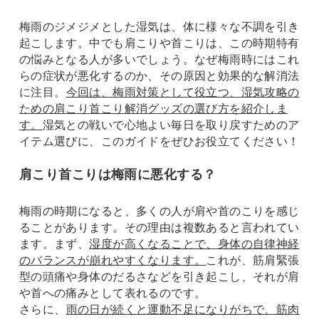
梅雨のジメジメとした湿気は、体に様々な不調を引き
起こします。中でも肩こりや首こりは、この時期特有
の悩みとなる人が多いでしょう。なぜ梅雨時にはこれ
らの症状が悪化するのか、その原因と効果的な解消法
に注目。
今回は、梅雨対策として役立つ、湿気攻略の
ための肩こり首こり解消グッズの選び方を紹介しま
す。
湿気との戦いで心地よい毎日を取り戻すためのア
イテム選びに、このガイドをぜひお役立てください！
肩こり首こりは梅雨に悪化する？
梅雨の時期になると、多くの人が肩や首のこりを感じ
ることがあります。その理由は複数あると言われてい
ます。まず、
湿度が高くなることで、身体の自律神経
のバランスが崩れやすくなります。
これが、筋肩緊張
型の頭痛や身体のだるさなどを引き起こし、それが肩
や首への痛みとして表れるのです。
さらに、
雨の日が続くと運動不足になりがちで、筋肉