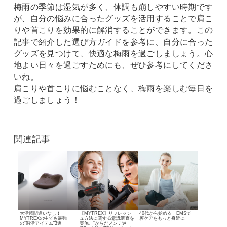
梅雨の季節は湿気が多く、体調も崩しやすい時期です
が、自分の悩みに合ったグッズを活用することで肩こ
りや首こりを効果的に解消することができます。この
記事で紹介した選び方ガイドを参考に、自分に合った
グッズを見つけて、快適な梅雨を過ごしましょう。心
地よい日々を過ごすためにも、ぜひ参考にしてくださ
いね。
肩こりや首こりに悩むことなく、梅雨を楽しむ毎日を
過ごしましょう！
関連記事
大活躍間違いなし！
【MYTREX】リフレッシ
40代から始める！
EMSで
MYTREXの中でも最強
ュ方法に関する意識調査を
膣ケアをもっと身近に
の“温活アイテム”3選
実施、
“からだメンテ迷