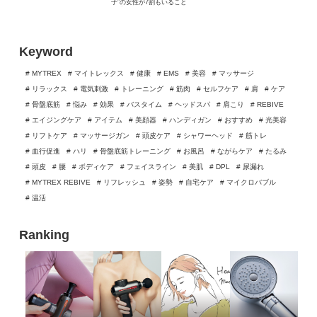
子”の女性が7割もいること
が明らかに
Keyword
# MYTREX
# マイトレックス
# 健康
# EMS
# 美容
# マッサージ
# リラックス
# 電気刺激
# トレーニング
# 筋肉
# セルフケア
# 肩
# ケア
# 骨盤底筋
# 悩み
# 効果
# バスタイム
# ヘッドスパ
# 肩こり
# REBIVE
# エイジングケア
# アイテム
# 美顔器
# ハンディガン
# おすすめ
# 光美容
# リフトケア
# マッサージガン
# 頭皮ケア
# シャワーヘッド
# 筋トレ
# 血行促進
# ハリ
# 骨盤底筋トレーニング
# お風呂
# ながらケア
# たるみ
# 頭皮
# 腰
# ボディケア
# フェイスライン
# 美肌
# DPL
# 尿漏れ
# MYTREX REBIVE
# リフレッシュ
# 姿勢
# 自宅ケア
# マイクロバブル
# 温活
Ranking