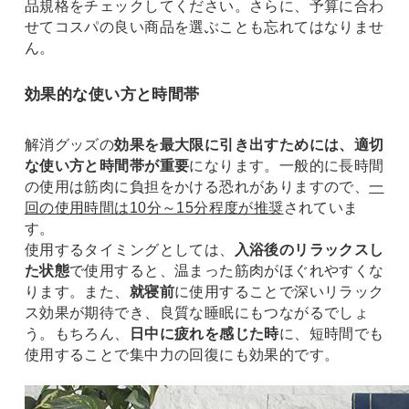
品規格をチェックしてください。さらに、予算に合わ
せてコスパの良い商品を選ぶことも忘れてはなりませ
ん。
効果的な使い方と時間帯
解消グッズの
効果を最大限に引き出すためには、適切
な使い方と時間帯が重要
になります。一般的に長時間
の使用は筋肉に負担をかける恐れがありますので、
一
回の使用時間は10分～15分程度が推奨
されていま
す。
使用するタイミングとしては、
入浴後のリラックスし
た状態
で使用すると、温まった筋肉がほぐれやすくな
ります。また、
就寝前
に使用することで深いリラック
ス効果が期待でき、良質な睡眠にもつながるでしょ
う。もちろん、
日中に疲れを感じた時
に、短時間でも
使用することで集中力の回復にも効果的です。