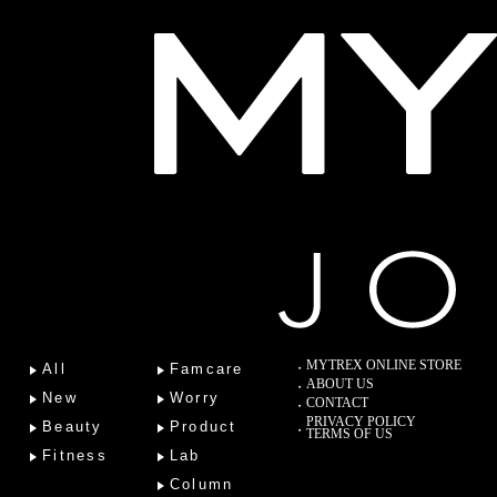
MYTREX ONLINE STORE
All
Famcare
ABOUT US
New
Worry
CONTACT
PRIVACY POLICY
Beauty
Product
TERMS OF US
Fitness
Lab
Column