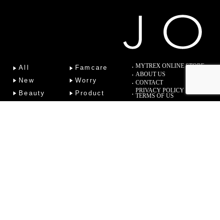
MYTREX ONLINE STORE
All
Famcare
ABOUT US
New
Worry
CONTACT
PRIVACY POLICY
Beauty
Product
TERMS OF US
Fitness
Lab
Column
Copyright (C) 2022 Sotsu Medical Co., Ltd. All Rights Reserved.