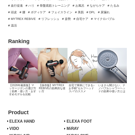
# 血行促進
# ハリ
# 骨盤底筋トレーニング
# お風呂
# ながらケア
# たるみ
# 頭皮
# 腰
# ボディケア
# フェイスライン
# 美肌
# DPL
# 尿漏れ
# MYTREX REBIVE
# リフレッシュ
# 姿勢
# 自宅ケア
# マイクロバブル
# 温活
Ranking
【2026年最新版】マ
【保存版】MYTREX
自宅で簡単にできる♪
いまさら聞けない、
ナ
ッサージガンの選び方
REBIVEの効果的な使
お手軽“セルフヘッド
ノバブルシャワーヘッ
｜効果・使い方・おす
い方
スパ”のススメ
ドの効果や使い方とは
すめモデルを比較
Product
ELEXA HAND
ELEXA FOOT
VIDO
MiRAY