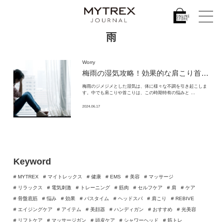
雨
Worry
梅雨の湿気攻略！効果的な肩こり首こり解消グッズ選び方ガイド
梅雨のジメジメとした湿気は、体に様々な不調を引き起こしま
す。中でも肩こりや首こりは、この時期特有の悩みと …
2024.06.17
Keyword
# MYTREX
# マイトレックス
# 健康
# EMS
# 美容
# マッサージ
# リラックス
# 電気刺激
# トレーニング
# 筋肉
# セルフケア
# 肩
# ケア
# 骨盤底筋
# 悩み
# 効果
# バスタイム
# ヘッドスパ
# 肩こり
# REBIVE
# エイジングケア
# アイテム
# 美顔器
# ハンディガン
# おすすめ
# 光美容
# リフトケア
# マッサージガン
# 頭皮ケア
# シャワーヘッド
# 筋トレ