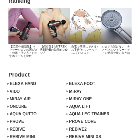
Ranking
【2026年最新版】マ
【保存版】MYTREX
自宅で簡単にできる♪
いまさら聞けない、
ナ
ッサージガンの選び方
REBIVEの効果的な使
お手軽“セルフヘッド
ノバブルシャワーヘッ
｜効果・使い方・おす
い方
スパ”のススメ
ドの効果や使い方とは
すめモデルを比較
Product
ELEXA HAND
ELEXA FOOT
VIDO
MiRAY
MiRAY AIR
MiRAY ONE
ONCURE
AQUA LIFT
AQUA QUTTO
AQUA LEG TRAINER
PROVE
PROVE CORE
REBIVE
REBIVE2
REBIVE MINI
REBIVE MINI XS