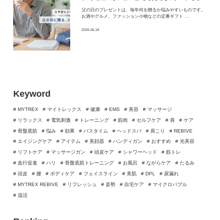
父の日のプレゼントは、毎年何を贈るか悩みやすいものです。
お酒やグルメ、ファッション小物などの定番ギフト …
2026.06.18
Keyword
# MYTREX
# マイトレックス
# 健康
# EMS
# 美容
# マッサージ
# リラックス
# 電気刺激
# トレーニング
# 筋肉
# セルフケア
# 肩
# ケア
# 骨盤底筋
# 悩み
# 効果
# バスタイム
# ヘッドスパ
# 肩こり
# REBIVE
# エイジングケア
# アイテム
# 美顔器
# ハンディガン
# おすすめ
# 光美容
# リフトケア
# マッサージガン
# 頭皮ケア
# シャワーヘッド
# 筋トレ
# 血行促進
# ハリ
# 骨盤底筋トレーニング
# お風呂
# ながらケア
# たるみ
# 頭皮
# 腰
# ボディケア
# フェイスライン
# 美肌
# DPL
# 尿漏れ
# MYTREX REBIVE
# リフレッシュ
# 姿勢
# 自宅ケア
# マイクロバブル
# 温活