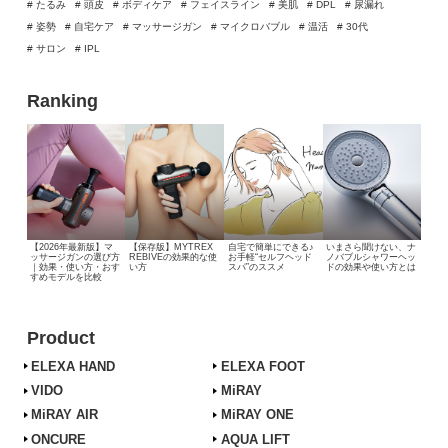
# たるみ
# 頭皮
# ボディケア
# フェイスライン
# 美肌
# DPL
# 尿漏れ
# 姿勢
# 自宅ケア
# マッサージガン
# マイクロバブル
# 温活
# 30代
# サロン
# IPL
Ranking
【2026年最新版】マ
【保存版】MYTREX
自宅で簡単にできる♪
いまさら聞けない、
ナ
ッサージガンの選び方
REBIVEの効果的な使
お手軽“セルフヘッド
ノバブルシャワーヘッ
｜効果・使い方・おす
い方
スパ”のススメ
ドの効果や使い方とは
すめモデルを比較
Product
ELEXA HAND
ELEXA FOOT
VIDO
MiRAY
MiRAY AIR
MiRAY ONE
ONCURE
AQUA LIFT