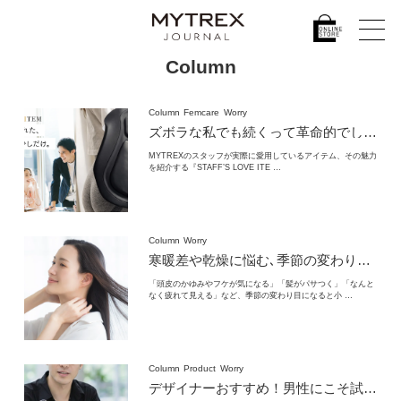
Column
Column
Femcare
Worry
ズボラな私でも続くって革命的でした
MYT
MYTREXのスタッフが実際に愛用しているアイテム、その魅力
を紹介する『STAFF’S LOVE ITE …
Column
Worry
寒暖差や乾燥に悩む､季節の変わり目に!
今
「頭皮のかゆみやフケが気になる」「髪がパサつく」「なんと
なく疲れて見える」など、季節の変わり目になると小 …
Column
Product
Worry
デザイナーおすすめ！
男性にこそ試してほしいヘッドケアアイテム