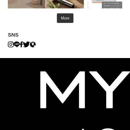
More
SNS