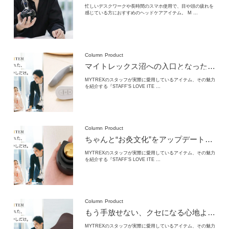
忙しいデスクワークや長時間のスマホ使用で、目や頭の疲れを
感じている方におすすめのヘッドケアアイテム。 M …
Column
Product
マイトレックス沼への入口となった1台
MY
MYTREXのスタッフが実際に愛用しているアイテム、その魅力
を紹介する『STAFF’S LOVE ITE …
Column
Product
ちゃんと“お灸文化”をアップデートしてる
MYTREXのスタッフが実際に愛用しているアイテム、その魅力
を紹介する『STAFF’S LOVE ITE …
Column
Product
もう手放せない、クセになる心地よさ
MY
MYTREXのスタッフが実際に愛用しているアイテム、その魅力