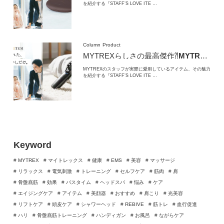
を紹介する『STAFF’S LOVE ITE …
Column
Product
MYTREXらしさの最高傑作⁈
MYTREX VIDO
MYTREXのスタッフが実際に愛用しているアイテム、その魅力
を紹介する『STAFF’S LOVE ITE …
Keyword
# MYTREX
# マイトレックス
# 健康
# EMS
# 美容
# マッサージ
# リラックス
# 電気刺激
# トレーニング
# セルフケア
# 筋肉
# 肩
# 骨盤底筋
# 効果
# バスタイム
# ヘッドスパ
# 悩み
# ケア
# エイジングケア
# アイテム
# 美顔器
# おすすめ
# 肩こり
# 光美容
# リフトケア
# 頭皮ケア
# シャワーヘッド
# REBIVE
# 筋トレ
# 血行促進
# ハリ
# 骨盤底筋トレーニング
# ハンディガン
# お風呂
# ながらケア