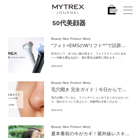
50代美顔器
Beauty
New
Product
Worry
“フォト×EMSのWリフト*¹”で話題の光美顔器。
目元のシワ、ほうれい線の深まり、フェイスラインのたるみ
——年齢を重ねるほど、肌の変化は確実に現れます。 …
2025.09.03
Beauty
New
Product
Worry
毛穴開き 完全ガイド｜
今日からできる生活習慣・自宅ケア・
毛穴が開いていると、ファンデーションがうまくのらなかった
り、肌がざらついて見えたり…年齢問わず多くの人が …
2025.09.03
Beauty
New
Product
Worry
夏本番前の今がカギ！
紫外線レスキューケア