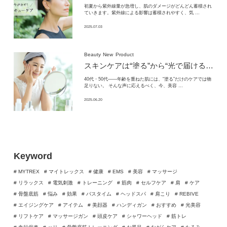
初夏から紫外線量が急増し、肌のダメージがどんどん蓄積され
ていきます。紫外線による影響は蓄積されやすく、気 …
2025.07.03
Beauty
New
Product
スキンケアは“塗る”から“光で届ける”時代へ。
40代・50代——年齢を重ねた肌には、“塗る”だけのケアでは物
足りない。 そんな声に応えるべく、今、美容 …
2025.06.20
Keyword
# MYTREX
# マイトレックス
# 健康
# EMS
# 美容
# マッサージ
# リラックス
# 電気刺激
# トレーニング
# 筋肉
# セルフケア
# 肩
# ケア
# 骨盤底筋
# 悩み
# 効果
# バスタイム
# ヘッドスパ
# 肩こり
# REBIVE
# エイジングケア
# アイテム
# 美顔器
# ハンディガン
# おすすめ
# 光美容
# リフトケア
# マッサージガン
# 頭皮ケア
# シャワーヘッド
# 筋トレ