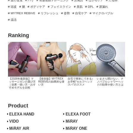
# 血行促進
# ハリ
# 骨盤底筋トレーニング
# お風呂
# ながらケア
# たるみ
# 頭皮
# 腰
# ボディケア
# フェイスライン
# 美肌
# DPL
# 尿漏れ
# MYTREX REBIVE
# リフレッシュ
# 姿勢
# 自宅ケア
# マイクロバブル
# 温活
Ranking
【2026年最新版】マ
【保存版】MYTREX
自宅で簡単にできる♪
いまさら聞けない、
ナ
ッサージガンの選び方
REBIVEの効果的な使
お手軽“セルフヘッド
ノバブルシャワーヘッ
｜効果・使い方・おす
い方
スパ”のススメ
ドの効果や使い方とは
すめモデルを比較
Product
ELEXA HAND
ELEXA FOOT
VIDO
MiRAY
MiRAY AIR
MiRAY ONE