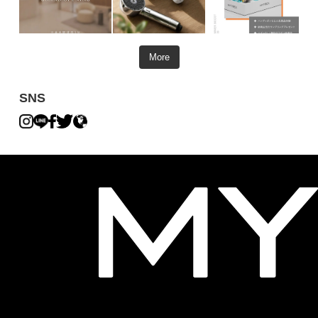
More
SNS