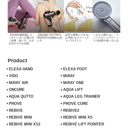
【2026年最新版】マ
【保存版】MYTREX
自宅で簡単にできる♪
いまさら聞けない、
ナ
ッサージガンの選び方
REBIVEの効果的な使
お手軽“セルフヘッド
ノバブルシャワーヘッ
｜効果・使い方・おす
い方
スパ”のススメ
ドの効果や使い方とは
すめモデルを比較
Product
ELEXA HAND
ELEXA FOOT
VIDO
MiRAY
MiRAY AIR
MiRAY ONE
ONCURE
AQUA LIFT
AQUA QUTTO
AQUA LEG TRAINER
PROVE
PROVE CORE
REBIVE
REBIVE2
REBIVE MINI
REBIVE MINI XS
REBIVE MINI XS2
REBIVE LIFT POINTER