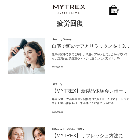
疲労回復
Beauty
Worry
自宅で頭皮ケアとリラックスを！
30代・40代女性のための「ヘッドスパ ブラシ」
仕事や家事で多忙な毎日、頭皮ケアが大切だと分かっていて
も、定期的に美容室やエステに通うのは大変です。30 …
2025.02.25
Beauty
【MYTREX】新製品体験会レポート｜大宮高島屋POPUPイベントで注目のEMS機器と美顔器を体感！
昨年12月、大宮高島屋で開催されたMYTREX（マイトレック
ス）新製品体験会は、来場者に大好評のうちに幕 …
2025.01.28
Beauty
Product
Worry
【MYTREX】リフレッシュ方法に関する意識調査を実施、