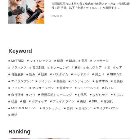
福岡県福岡市に本社を置く株式会社創通メディカル（代表取締
役：薛 明鶴、以下「創通メディカル」）が展開する …
2024.11.19
Keyword
# MYTREX
# マイトレックス
# 健康
# EMS
# 美容
# マッサージ
# リラックス
# 電気刺激
# トレーニング
# 筋肉
# セルフケア
# 肩
# ケア
# 骨盤底筋
# 悩み
# 効果
# バスタイム
# ヘッドスパ
# 肩こり
# REBIVE
# エイジングケア
# アイテム
# 美顔器
# ハンディガン
# おすすめ
# 光美容
# リフトケア
# マッサージガン
# 頭皮ケア
# シャワーヘッド
# 筋トレ
# 血行促進
# ハリ
# 骨盤底筋トレーニング
# お風呂
# ながらケア
# たるみ
# 頭皮
# 腰
# ボディケア
# フェイスライン
# 美肌
# DPL
# 尿漏れ
# MYTREX REBIVE
# リフレッシュ
# 姿勢
# 自宅ケア
# マイクロバブル
# 温活
Ranking