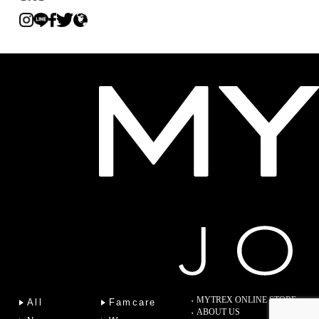
MYTREX ONLINE STORE
All
Famcare
ABOUT US