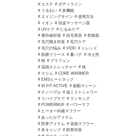
# エステ
# ボディライン
# うるおい
# 多機能
# エイジングサイン
# 使用方法
# イオン
# 頭皮マッサージ器
# UVケア
# たるみケア
# 紫外線対策
# 自宅美容
# 乾燥肌
# 毛穴開き対策
# 毛穴ケア
# 毛穴の悩み
# VIDO
# トレンド
# 筋膜リリース
# 夏バテ
# 冷え性
# 秋
# グラフェン
# 温熱ストレッチャー
# 枕
# スリム
# CORE WARMER
# EMSヒートネック
# W FIT ACTIVE
# 振動マシーン
# ナノバブル
# 温ミストシャワー
# リバイブケア
# ランキング
# POWERMUF
# パワーマフ
# ヒーター内蔵マフラー
# あったかアイテム
# 防寒アイテム
# 温熱マフラー
# 冬キャンプ
# 防寒対策