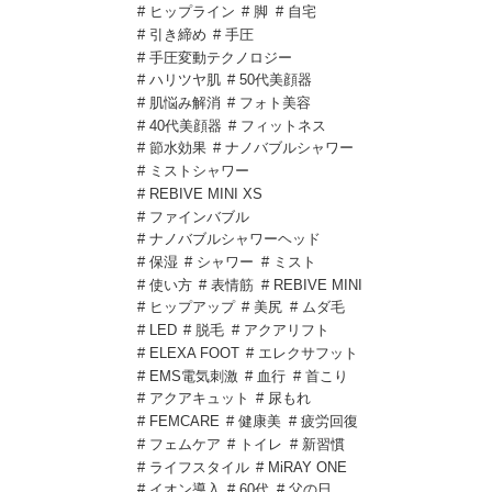
# ヒップライン
# 脚
# 自宅
# 引き締め
# 手圧
# 手圧変動テクノロジー
# ハリツヤ肌
# 50代美顔器
# 肌悩み解消
# フォト美容
# 40代美顔器
# フィットネス
# 節水効果
# ナノバブルシャワー
# ミストシャワー
# REBIVE MINI XS
# ファインバブル
# ナノバブルシャワーヘッド
# 保湿
# シャワー
# ミスト
# 使い方
# 表情筋
# REBIVE MINI
# ヒップアップ
# 美尻
# ムダ毛
# LED
# 脱毛
# アクアリフト
# ELEXA FOOT
# エレクサフット
# EMS電気刺激
# 血行
# 首こり
# アクアキュット
# 尿もれ
# FEMCARE
# 健康美
# 疲労回復
# フェムケア
# トイレ
# 新習慣
# ライフスタイル
# MiRAY ONE
# イオン導入
# 60代
# 父の日