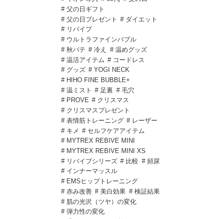
# 父の日ギフト
# 父の日プレゼント
# ダイエット
# リバイブ
# ウルトラファインバブル
# 秋バテ
# 冷え
# 温めグッズ
# 温活アイテム
# コードレス
# グッズ
# YOGI NECK
# HIHO FINE BUBBLE+
# 温ミスト
# 足裏
# 毛穴
# PROVE
# クリスマス
# クリスマスプレゼント
# 表情筋トレーニング
# レーザー
# キメ
# セルフケアアイテム
# MYTREX REBIVE MINI
# MYTREX REBIVE MINI XS
# リバイブシリーズ
# 比較
# 頻尿
# インナーマッスル
# EMSヒップトレーニング
# 赤み改善
# 美白効果
# 検証結果
# 肌の光沢（ツヤ）の変化
# 弾力性の変化