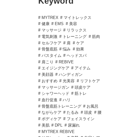
Keyword
# MYTREX
# マイトレックス
# 健康
# EMS
# 美容
# マッサージ
# リラックス
# 電気刺激
# トレーニング
# 筋肉
# セルフケア
# 肩
# ケア
# 骨盤底筋
# 悩み
# 効果
# バスタイム
# ヘッドスパ
# 肩こり
# REBIVE
# エイジングケア
# アイテム
# 美顔器
# ハンディガン
# おすすめ
# 光美容
# リフトケア
# マッサージガン
# 頭皮ケア
# シャワーヘッド
# 筋トレ
# 血行促進
# ハリ
# 骨盤底筋トレーニング
# お風呂
# ながらケア
# たるみ
# 頭皮
# 腰
# ボディケア
# フェイスライン
# 美肌
# DPL
# 尿漏れ
# MYTREX REBIVE