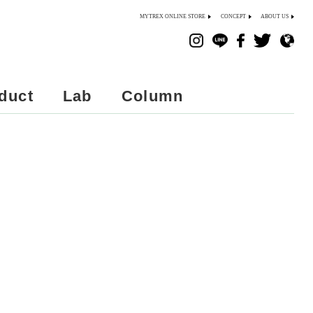
MYTREX ONLINE STORE
CONCEPT
ABOUT US
duct
Lab
Column
毛