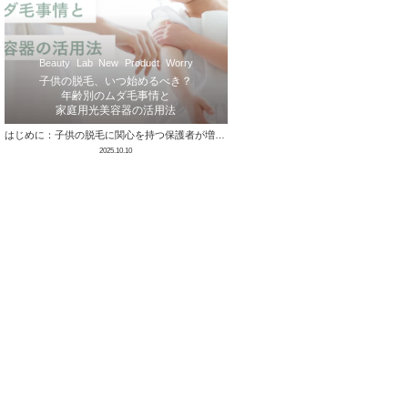
Beauty
Lab
New
Product
Worry
子供の脱毛、いつ始めるべき？
年齢別のムダ毛事情と
家庭用光美容器の活用法
はじめに：子供の脱毛に関心を持つ保護者が増えている理由 近年、「ムダ毛が気になる」と感じる子どもたちが増えており、小学生や中学生の間でも脱毛 …
2025.10.10