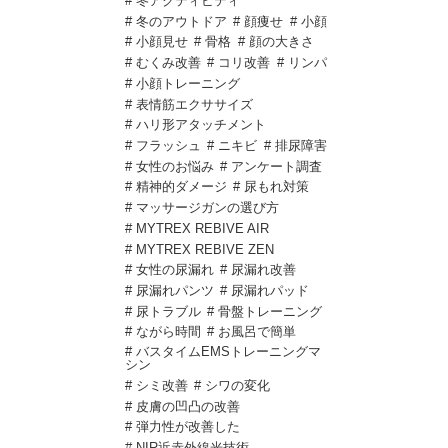
# 冬アクティビティ
# 冬のアウトドア
# 顔痩せ
# 小顔
# 小顔見せ
# 骨格
# 顔の大きさ
# むくみ改善
# コリ改善
# リンパ
# 小顔トレーニング
# 表情筋エクササイズ
# ハリ形アタッチメント
# フラッシュ
# ニキビ
# 排尿障害
# 女性のお悩み
# アンケート調査
# 精神的ダメージ
# 尿もれ対策
# マッサージガンの選び方
# MYTREX REBIVE AIR
# MYTREX REBIVE ZEN
# 女性の尿漏れ
# 尿漏れ改善
# 尿漏れパンツ
# 尿漏れパッド
# 尿トラブル
# 骨盤トレーニング
# ながら時間
# お風呂で簡単
# バスタイムEMSトレーニングマ
シン
# シミ改善
# シワの変化
# 皮膚の凹凸の改善
# 弾力性が改善した
# NIR近赤外線光技術