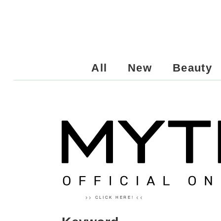
All
New
Beauty
>> CLICK HERE! <<