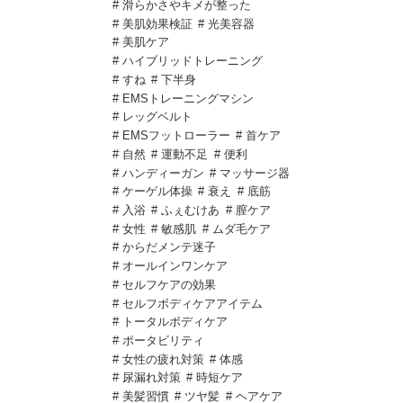
# 滑らかさやキメが整った
# 美肌効果検証
# 光美容器
# 美肌ケア
# ハイブリッドトレーニング
# すね
# 下半身
# EMSトレーニングマシン
# レッグベルト
# EMSフットローラー
# 首ケア
# 自然
# 運動不足
# 便利
# ハンディーガン
# マッサージ器
# ケーゲル体操
# 衰え
# 底筋
# 入浴
# ふぇむけあ
# 膣ケア
# 女性
# 敏感肌
# ムダ毛ケア
# からだメンテ迷子
# オールインワンケア
# セルフケアの効果
# セルフボディケアアイテム
# トータルボディケア
# ポータビリティ
# 女性の疲れ対策
# 体感
# 尿漏れ対策
# 時短ケア
# 美髪習慣
# ツヤ髪
# ヘアケア