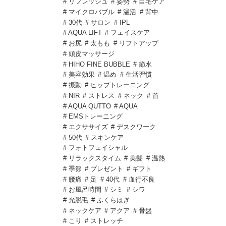
# リフレッシュ
# 姿勢
# 自宅ケア
# マイクロバブル
# 温活
# 背中
# 30代
# サロン
# IPL
# AQUA LIFT
# フェイスケア
# お尻
# 太もも
# リフトアップ
# 頭皮マッサージ
# HIHO FINE BUBBLE
# 節水
# 美容効果
# 温め
# 生活習慣
# 振動
# ヒップトレーニング
# NIR
# ストレス
# ネック
# 首
# AQUA QUTTO
# AQUA
# EMSトレーニング
# エクササイズ
# デスクワーク
# 50代
# スキンケア
# フォトフェイシャル
# リラックスタイム
# 美髪
# 温熱
# 季節
# プレゼント
# ギフト
# 腰痛
# 足
# 40代
# 血行不良
# お風呂時間
# シミ
# シワ
# 光脱毛
# ふくらはぎ
# ネックケア
# アクア
# 骨盤
# こり
# ストレッチ