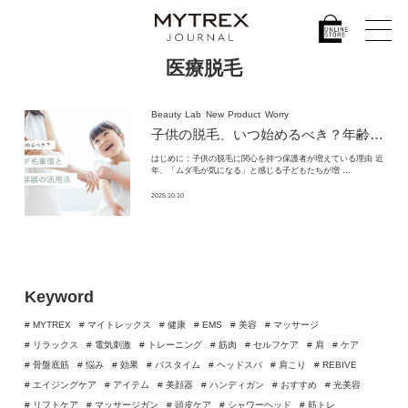
医療脱毛
Beauty
Lab
New
Product
Worry
子供の脱毛、いつ始めるべき？
年齢別のムダ毛事情と
はじめに：子供の脱毛に関心を持つ保護者が増えている理由 近
年、「ムダ毛が気になる」と感じる子どもたちが増 …
2025.10.10
Keyword
# MYTREX
# マイトレックス
# 健康
# EMS
# 美容
# マッサージ
# リラックス
# 電気刺激
# トレーニング
# 筋肉
# セルフケア
# 肩
# ケア
# 骨盤底筋
# 悩み
# 効果
# バスタイム
# ヘッドスパ
# 肩こり
# REBIVE
# エイジングケア
# アイテム
# 美顔器
# ハンディガン
# おすすめ
# 光美容
# リフトケア
# マッサージガン
# 頭皮ケア
# シャワーヘッド
# 筋トレ