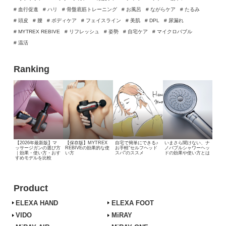
# 血行促進
# ハリ
# 骨盤底筋トレーニング
# お風呂
# ながらケア
# たるみ
# 頭皮
# 腰
# ボディケア
# フェイスライン
# 美肌
# DPL
# 尿漏れ
# MYTREX REBIVE
# リフレッシュ
# 姿勢
# 自宅ケア
# マイクロバブル
# 温活
Ranking
【2026年最新版】マ
【保存版】MYTREX
自宅で簡単にできる♪
いまさら聞けない、
ナ
ッサージガンの選び方
REBIVEの効果的な使
お手軽“セルフヘッド
ノバブルシャワーヘッ
｜効果・使い方・おす
い方
スパ”のススメ
ドの効果や使い方とは
すめモデルを比較
Product
ELEXA HAND
ELEXA FOOT
VIDO
MiRAY