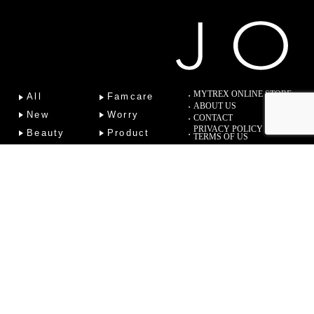
MYTREX ONLINE STORE
All
Famcare
ABOUT US
New
Worry
CONTACT
PRIVACY POLICY
Beauty
Product
TERMS OF US
Fitness
Lab
Column
Copyright (C) 2022 Sotsu Medical Co., Ltd. All Rights Reserved.