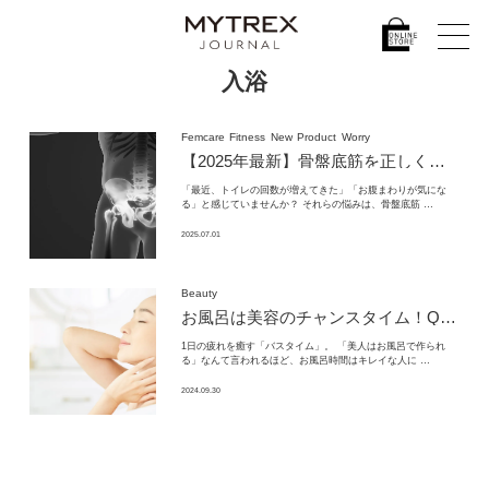
入浴
Femcare
Fitness
New
Product
Worry
【2025年最新】
骨盤底筋を正しく鍛える方法と注意点｜
「最近、トイレの回数が増えてきた」「お腹まわりが気にな
る」と感じていませんか？ それらの悩みは、骨盤底筋 …
2025.07.01
Beauty
お風呂は美容のチャンスタイム！
QOLを向上させるMYTREXのおすすめ美容機器をご紹介
1日の疲れを癒す「バスタイム」。 「美人はお風呂で作られ
る」なんて言われるほど、お風呂時間はキレイな人に …
2024.09.30