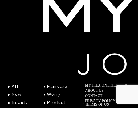
MYTREX ONLINE STORE
All
Famcare
ABOUT US
New
Worry
CONTACT
PRIVACY POLICY
Beauty
Product
TERMS OF US
Fitness
Lab
Column