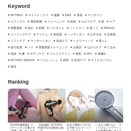
Keyword
# MYTREX
# マイトレックス
# 健康
# EMS
# 美容
# マッサージ
# リラックス
# 電気刺激
# トレーニング
# 筋肉
# セルフケア
# 肩
# ケア
# 骨盤底筋
# 悩み
# 効果
# バスタイム
# ヘッドスパ
# 肩こり
# REBIVE
# エイジングケア
# アイテム
# 美顔器
# ハンディガン
# おすすめ
# 光美容
# リフトケア
# マッサージガン
# 頭皮ケア
# シャワーヘッド
# 筋トレ
# 血行促進
# ハリ
# 骨盤底筋トレーニング
# お風呂
# ながらケア
# たるみ
# 頭皮
# 腰
# ボディケア
# フェイスライン
# 美肌
# DPL
# 尿漏れ
# MYTREX REBIVE
# リフレッシュ
# 姿勢
# 自宅ケア
# マイクロバブル
# 温活
Ranking
【2026年最新版】マ
【保存版】MYTREX
自宅で簡単にできる♪
いまさら聞けない、
ナ
ッサージガンの選び方
REBIVEの効果的な使
お手軽“セルフヘッド
ノバブルシャワーヘッ
｜効果・使い方・おす
い方
スパ”のススメ
ドの効果や使い方とは