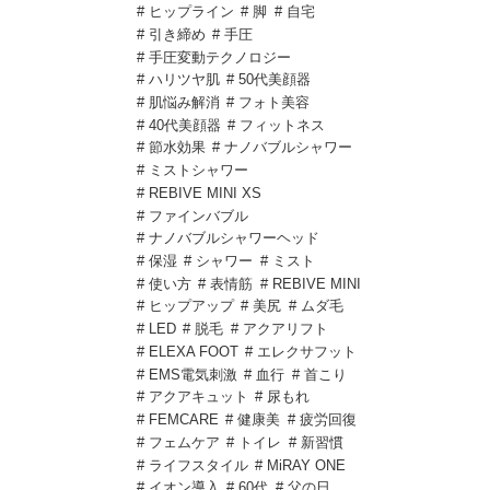
# ヒップライン
# 脚
# 自宅
# 引き締め
# 手圧
# 手圧変動テクノロジー
# ハリツヤ肌
# 50代美顔器
# 肌悩み解消
# フォト美容
# 40代美顔器
# フィットネス
# 節水効果
# ナノバブルシャワー
# ミストシャワー
# REBIVE MINI XS
# ファインバブル
# ナノバブルシャワーヘッド
# 保湿
# シャワー
# ミスト
# 使い方
# 表情筋
# REBIVE MINI
# ヒップアップ
# 美尻
# ムダ毛
# LED
# 脱毛
# アクアリフト
# ELEXA FOOT
# エレクサフット
# EMS電気刺激
# 血行
# 首こり
# アクアキュット
# 尿もれ
# FEMCARE
# 健康美
# 疲労回復
# フェムケア
# トイレ
# 新習慣
# ライフスタイル
# MiRAY ONE
# イオン導入
# 60代
# 父の日