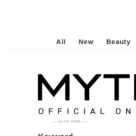
All
New
Beauty
>> CLICK HERE! <<