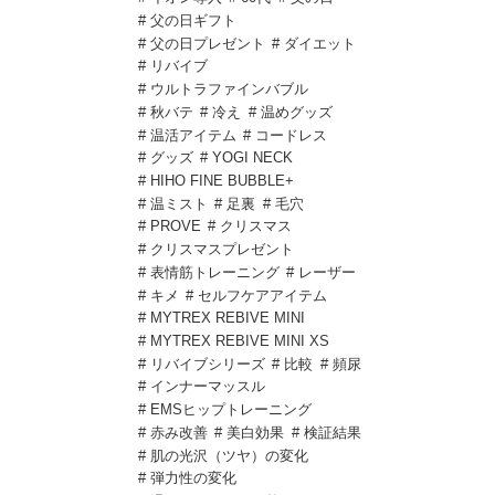
# 父の日ギフト
# 父の日プレゼント
# ダイエット
# リバイブ
# ウルトラファインバブル
# 秋バテ
# 冷え
# 温めグッズ
# 温活アイテム
# コードレス
# グッズ
# YOGI NECK
# HIHO FINE BUBBLE+
# 温ミスト
# 足裏
# 毛穴
# PROVE
# クリスマス
# クリスマスプレゼント
# 表情筋トレーニング
# レーザー
# キメ
# セルフケアアイテム
# MYTREX REBIVE MINI
# MYTREX REBIVE MINI XS
# リバイブシリーズ
# 比較
# 頻尿
# インナーマッスル
# EMSヒップトレーニング
# 赤み改善
# 美白効果
# 検証結果
# 肌の光沢（ツヤ）の変化
# 弾力性の変化