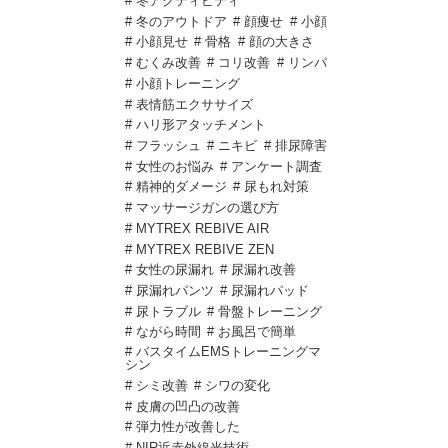
# 冬アクティビティ
# 冬のアウトドア
# 顔痩せ
# 小顔
# 小顔見せ
# 骨格
# 顔の大きさ
# むくみ改善
# コリ改善
# リンパ
# 小顔トレーニング
# 表情筋エクササイズ
# ハリ形アタッチメント
# フラッシュ
# ニキビ
# 排尿障害
# 女性のお悩み
# アンケート調査
# 精神的ダメージ
# 尿もれ対策
# マッサージガンの選び方
# MYTREX REBIVE AIR
# MYTREX REBIVE ZEN
# 女性の尿漏れ
# 尿漏れ改善
# 尿漏れパンツ
# 尿漏れパッド
# 尿トラブル
# 骨盤トレーニング
# ながら時間
# お風呂で簡単
# バスタイムEMSトレーニングマ
シン
# シミ改善
# シワの変化
# 皮膚の凹凸の改善
# 弾力性が改善した
# NIR近赤外線光技術