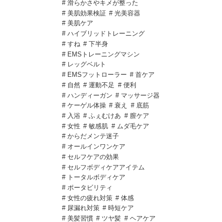
# 滑らかさやキメが整った
# 美肌効果検証
# 光美容器
# 美肌ケア
# ハイブリッドトレーニング
# すね
# 下半身
# EMSトレーニングマシン
# レッグベルト
# EMSフットローラー
# 首ケア
# 自然
# 運動不足
# 便利
# ハンディーガン
# マッサージ器
# ケーゲル体操
# 衰え
# 底筋
# 入浴
# ふぇむけあ
# 膣ケア
# 女性
# 敏感肌
# ムダ毛ケア
# からだメンテ迷子
# オールインワンケア
# セルフケアの効果
# セルフボディケアアイテム
# トータルボディケア
# ポータビリティ
# 女性の疲れ対策
# 体感
# 尿漏れ対策
# 時短ケア
# 美髪習慣
# ツヤ髪
# ヘアケア