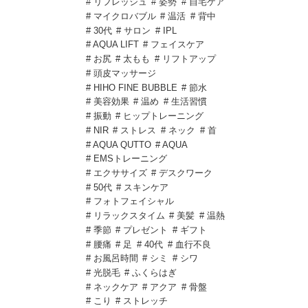
# リフレッシュ
# 姿勢
# 自宅ケア
# マイクロバブル
# 温活
# 背中
# 30代
# サロン
# IPL
# AQUA LIFT
# フェイスケア
# お尻
# 太もも
# リフトアップ
# 頭皮マッサージ
# HIHO FINE BUBBLE
# 節水
# 美容効果
# 温め
# 生活習慣
# 振動
# ヒップトレーニング
# NIR
# ストレス
# ネック
# 首
# AQUA QUTTO
# AQUA
# EMSトレーニング
# エクササイズ
# デスクワーク
# 50代
# スキンケア
# フォトフェイシャル
# リラックスタイム
# 美髪
# 温熱
# 季節
# プレゼント
# ギフト
# 腰痛
# 足
# 40代
# 血行不良
# お風呂時間
# シミ
# シワ
# 光脱毛
# ふくらはぎ
# ネックケア
# アクア
# 骨盤
# こり
# ストレッチ