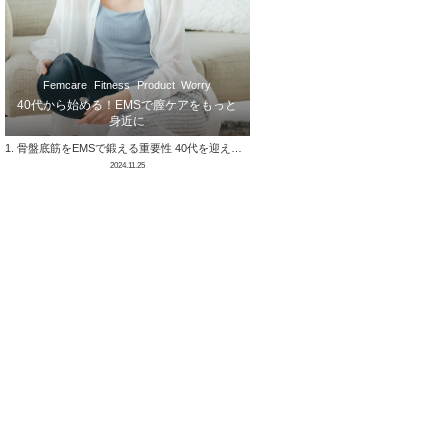
Femcare
Fitness
Product
Worry
40代から始める！
EMSで膣ケアをもっと
身近に
1. 骨盤底筋をEMSで鍛える重要性 40代を迎えると、体の変化に敏感になる方が多いですよね。その中でも、骨盤底筋が弱くなることで姿勢が崩れ …
2024.11.25