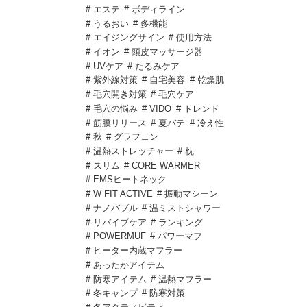
# エステ
# ボディライン
# うるおい
# 多機能
# エイジングサイン
# 使用方法
# イオン
# 頭皮マッサージ器
# UVケア
# たるみケア
# 紫外線対策
# 自宅美容
# 乾燥肌
# 毛穴開き対策
# 毛穴ケア
# 毛穴の悩み
# VIDO
# トレンド
# 筋膜リリース
# 夏バテ
# 冷え性
# 秋
# グラフェン
# 温熱ストレッチャー
# 枕
# スリム
# CORE WARMER
# EMSヒートネック
# W FIT ACTIVE
# 振動マシーン
# ナノバブル
# 温ミストシャワー
# リバイブケア
# ランキング
# POWERMUF
# パワーマフ
# ヒーター内蔵マフラー
# あったかアイテム
# 防寒アイテム
# 温熱マフラー
# 冬キャンプ
# 防寒対策