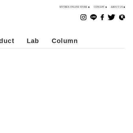
MYTREX ONLINE STORE
CONCEPT
ABOUT US
duct
Lab
Column