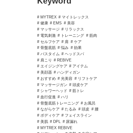
Keyword
# MYTREX
# マイトレックス
# 健康
# EMS
# 美容
# マッサージ
# リラックス
# 電気刺激
# トレーニング
# 筋肉
# セルフケア
# 肩
# ケア
# 骨盤底筋
# 悩み
# 効果
# バスタイム
# ヘッドスパ
# 肩こり
# REBIVE
# エイジングケア
# アイテム
# 美顔器
# ハンディガン
# おすすめ
# 光美容
# リフトケア
# マッサージガン
# 頭皮ケア
# シャワーヘッド
# 筋トレ
# 血行促進
# ハリ
# 骨盤底筋トレーニング
# お風呂
# ながらケア
# たるみ
# 頭皮
# 腰
# ボディケア
# フェイスライン
# 美肌
# DPL
# 尿漏れ
# MYTREX REBIVE