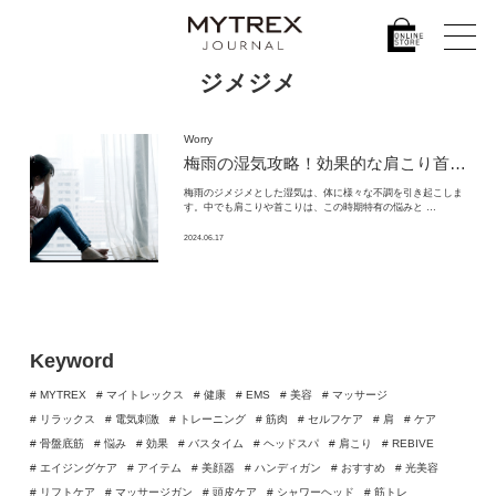
ジメジメ
Worry
梅雨の湿気攻略！効果的な肩こり首こり解消グッズ選び方ガイド
梅雨のジメジメとした湿気は、体に様々な不調を引き起こしま
す。中でも肩こりや首こりは、この時期特有の悩みと …
2024.06.17
Keyword
# MYTREX
# マイトレックス
# 健康
# EMS
# 美容
# マッサージ
# リラックス
# 電気刺激
# トレーニング
# 筋肉
# セルフケア
# 肩
# ケア
# 骨盤底筋
# 悩み
# 効果
# バスタイム
# ヘッドスパ
# 肩こり
# REBIVE
# エイジングケア
# アイテム
# 美顔器
# ハンディガン
# おすすめ
# 光美容
# リフトケア
# マッサージガン
# 頭皮ケア
# シャワーヘッド
# 筋トレ