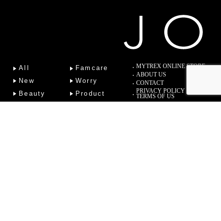
MYTREX ONLINE STORE
All
Famcare
ABOUT US
New
Worry
CONTACT
PRIVACY POLICY
Beauty
Product
TERMS OF US
Fitness
Lab
Column
Copyright (C) 2022 Sotsu Medical Co., Ltd. All Rights Reserved.