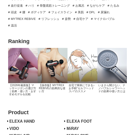
# 血行促進
# ハリ
# 骨盤底筋トレーニング
# お風呂
# ながらケア
# たるみ
# 頭皮
# 腰
# ボディケア
# フェイスライン
# 美肌
# DPL
# 尿漏れ
# MYTREX REBIVE
# リフレッシュ
# 姿勢
# 自宅ケア
# マイクロバブル
# 温活
Ranking
【2026年最新版】マ
【保存版】MYTREX
自宅で簡単にできる♪
いまさら聞けない、
ナ
ッサージガンの選び方
REBIVEの効果的な使
お手軽“セルフヘッド
ノバブルシャワーヘッ
｜効果・使い方・おす
い方
スパ”のススメ
ドの効果や使い方とは
すめモデルを比較
Product
ELEXA HAND
ELEXA FOOT
VIDO
MiRAY