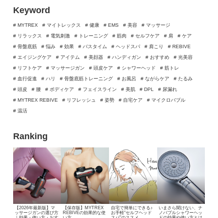
Keyword
# MYTREX
# マイトレックス
# 健康
# EMS
# 美容
# マッサージ
# リラックス
# 電気刺激
# トレーニング
# 筋肉
# セルフケア
# 肩
# ケア
# 骨盤底筋
# 悩み
# 効果
# バスタイム
# ヘッドスパ
# 肩こり
# REBIVE
# エイジングケア
# アイテム
# 美顔器
# ハンディガン
# おすすめ
# 光美容
# リフトケア
# マッサージガン
# 頭皮ケア
# シャワーヘッド
# 筋トレ
# 血行促進
# ハリ
# 骨盤底筋トレーニング
# お風呂
# ながらケア
# たるみ
# 頭皮
# 腰
# ボディケア
# フェイスライン
# 美肌
# DPL
# 尿漏れ
# MYTREX REBIVE
# リフレッシュ
# 姿勢
# 自宅ケア
# マイクロバブル
# 温活
Ranking
【2026年最新版】マ
【保存版】MYTREX
自宅で簡単にできる♪
いまさら聞けない、
ナ
ッサージガンの選び方
REBIVEの効果的な使
お手軽“セルフヘッド
ノバブルシャワーヘッ
｜効果・使い方・おす
い方
スパ”のススメ
ドの効果や使い方とは