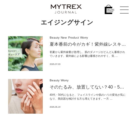
エイジングサイン
Beauty
New
Product
Worry
夏本番前の今がカギ！
紫外線レスキューケア
初夏から紫外線量が急増し、肌のダメージがどんどん蓄積され
ていきます。紫外線による影響は蓄積されやすく、気 …
2025.07.03
Beauty
Worry
そのたるみ、放置してない？
40・50代から始めるEMS美顔器の“引き上げ”習慣
40代・50代になると、フェイスラインや肌のハリの変化が気に
なり、美顔器を検討する方も増えてきます。一方 …
2025.05.19