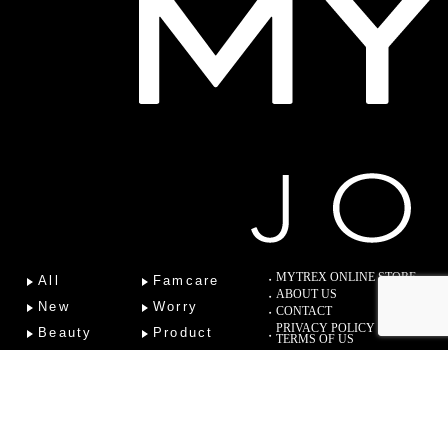
MYTREX ONLINE STORE
All
Famcare
ABOUT US
New
Worry
CONTACT
PRIVACY POLICY
Beauty
Product
TERMS OF US
Fitness
Lab
Column