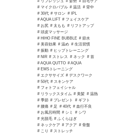
# リフレッシュ
# 姿勢
# 自宅ケア
# マイクロバブル
# 温活
# 背中
# 30代
# サロン
# IPL
# AQUA LIFT
# フェイスケア
# お尻
# 太もも
# リフトアップ
# 頭皮マッサージ
# HIHO FINE BUBBLE
# 節水
# 美容効果
# 温め
# 生活習慣
# 振動
# ヒップトレーニング
# NIR
# ストレス
# ネック
# 首
# AQUA QUTTO
# AQUA
# EMSトレーニング
# エクササイズ
# デスクワーク
# 50代
# スキンケア
# フォトフェイシャル
# リラックスタイム
# 美髪
# 温熱
# 季節
# プレゼント
# ギフト
# 腰痛
# 足
# 40代
# 血行不良
# お風呂時間
# シミ
# シワ
# 光脱毛
# ふくらはぎ
# ネックケア
# アクア
# 骨盤
# こり
# ストレッチ