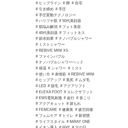
# ヒップライン
# 脚
# 自宅
# 引き締め
# 手圧
# 手圧変動テクノロジー
# ハリツヤ肌
# 50代美顔器
# 肌悩み解消
# フォト美容
# 40代美顔器
# フィットネス
# 節水効果
# ナノバブルシャワー
# ミストシャワー
# REBIVE MINI XS
# ファインバブル
# ナノバブルシャワーヘッド
# 保湿
# シャワー
# ミスト
# 使い方
# 表情筋
# REBIVE MINI
# ヒップアップ
# 美尻
# ムダ毛
# LED
# 脱毛
# アクアリフト
# ELEXA FOOT
# エレクサフット
# EMS電気刺激
# 血行
# 首こり
# アクアキュット
# 尿もれ
# FEMCARE
# 健康美
# 疲労回復
# フェムケア
# トイレ
# 新習慣
# ライフスタイル
# MiRAY ONE
# イオン導入
# 60代
# 父の日