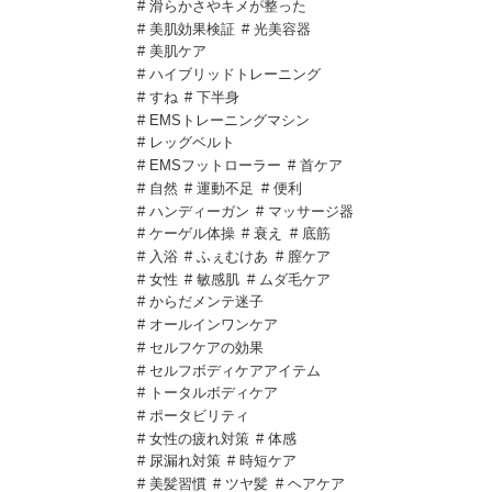
# 滑らかさやキメが整った
# 美肌効果検証
# 光美容器
# 美肌ケア
# ハイブリッドトレーニング
# すね
# 下半身
# EMSトレーニングマシン
# レッグベルト
# EMSフットローラー
# 首ケア
# 自然
# 運動不足
# 便利
# ハンディーガン
# マッサージ器
# ケーゲル体操
# 衰え
# 底筋
# 入浴
# ふぇむけあ
# 膣ケア
# 女性
# 敏感肌
# ムダ毛ケア
# からだメンテ迷子
# オールインワンケア
# セルフケアの効果
# セルフボディケアアイテム
# トータルボディケア
# ポータビリティ
# 女性の疲れ対策
# 体感
# 尿漏れ対策
# 時短ケア
# 美髪習慣
# ツヤ髪
# ヘアケア