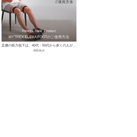
Fitness
New
Product
MYTREX ELEXA FOOTのご使用方法
足腰の筋力低下は、40代・50代から多くの人が実感する悩みのひとつです。特に太ももの筋肉（大腿四頭筋）は立ち上がりや歩行に欠かせない重要な部 …
2025.09.12