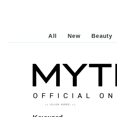
All
New
Beauty
>> CLICK HERE! <<