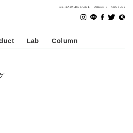
MYTREX ONLINE STORE
CONCEPT
ABOUT US
duct
Lab
Column
グ