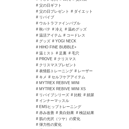
# 父の日ギフト
# 父の日プレゼント
# ダイエット
# リバイブ
# ウルトラファインバブル
# 秋バテ
# 冷え
# 温めグッズ
# 温活アイテム
# コードレス
# グッズ
# YOGI NECK
# HIHO FINE BUBBLE+
# 温ミスト
# 足裏
# 毛穴
# PROVE
# クリスマス
# クリスマスプレゼント
# 表情筋トレーニング
# レーザー
# キメ
# セルフケアアイテム
# MYTREX REBIVE MINI
# MYTREX REBIVE MINI XS
# リバイブシリーズ
# 比較
# 頻尿
# インナーマッスル
# EMSヒップトレーニング
# 赤み改善
# 美白効果
# 検証結果
# 肌の光沢（ツヤ）の変化
# 弾力性の変化