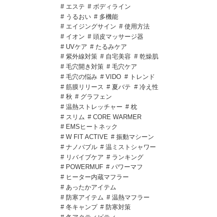
# エステ
# ボディライン
# うるおい
# 多機能
# エイジングサイン
# 使用方法
# イオン
# 頭皮マッサージ器
# UVケア
# たるみケア
# 紫外線対策
# 自宅美容
# 乾燥肌
# 毛穴開き対策
# 毛穴ケア
# 毛穴の悩み
# VIDO
# トレンド
# 筋膜リリース
# 夏バテ
# 冷え性
# 秋
# グラフェン
# 温熱ストレッチャー
# 枕
# スリム
# CORE WARMER
# EMSヒートネック
# W FIT ACTIVE
# 振動マシーン
# ナノバブル
# 温ミストシャワー
# リバイブケア
# ランキング
# POWERMUF
# パワーマフ
# ヒーター内蔵マフラー
# あったかアイテム
# 防寒アイテム
# 温熱マフラー
# 冬キャンプ
# 防寒対策