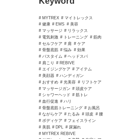
Keyword
# MYTREX
# マイトレックス
# 健康
# EMS
# 美容
# マッサージ
# リラックス
# 電気刺激
# トレーニング
# 筋肉
# セルフケア
# 肩
# ケア
# 骨盤底筋
# 悩み
# 効果
# バスタイム
# ヘッドスパ
# 肩こり
# REBIVE
# エイジングケア
# アイテム
# 美顔器
# ハンディガン
# おすすめ
# 光美容
# リフトケア
# マッサージガン
# 頭皮ケア
# シャワーヘッド
# 筋トレ
# 血行促進
# ハリ
# 骨盤底筋トレーニング
# お風呂
# ながらケア
# たるみ
# 頭皮
# 腰
# ボディケア
# フェイスライン
# 美肌
# DPL
# 尿漏れ
# MYTREX REBIVE