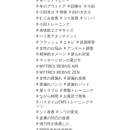
# 冬アクティビティ
# 冬のアウトドア
# 顔痩せ
# 小顔
# 小顔見せ
# 骨格
# 顔の大きさ
# むくみ改善
# コリ改善
# リンパ
# 小顔トレーニング
# 表情筋エクササイズ
# ハリ形アタッチメント
# フラッシュ
# ニキビ
# 排尿障害
# 女性のお悩み
# アンケート調査
# 精神的ダメージ
# 尿もれ対策
# マッサージガンの選び方
# MYTREX REBIVE AIR
# MYTREX REBIVE ZEN
# 女性の尿漏れ
# 尿漏れ改善
# 尿漏れパンツ
# 尿漏れパッド
# 尿トラブル
# 骨盤トレーニング
# ながら時間
# お風呂で簡単
# バスタイムEMSトレーニングマ
シン
# シミ改善
# シワの変化
# 皮膚の凹凸の改善
# 弾力性が改善した
# NIR近赤外線光技術