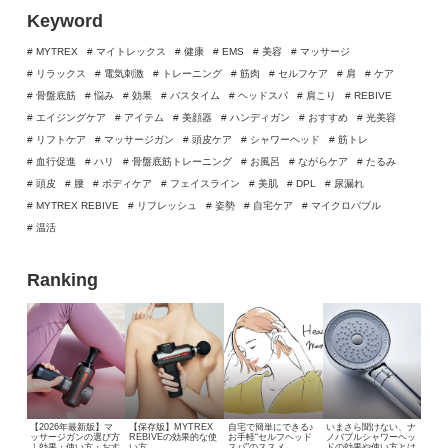
Keyword
# MYTREX
# マイトレックス
# 健康
# EMS
# 美容
# マッサージ
# リラックス
# 電気刺激
# トレーニング
# 筋肉
# セルフケア
# 肩
# ケア
# 骨盤底筋
# 悩み
# 効果
# バスタイム
# ヘッドスパ
# 肩こり
# REBIVE
# エイジングケア
# アイテム
# 美顔器
# ハンディガン
# おすすめ
# 光美容
# リフトケア
# マッサージガン
# 頭皮ケア
# シャワーヘッド
# 筋トレ
# 血行促進
# ハリ
# 骨盤底筋トレーニング
# お風呂
# ながらケア
# たるみ
# 頭皮
# 腰
# ボディケア
# フェイスライン
# 美肌
# DPL
# 尿漏れ
# MYTREX REBIVE
# リフレッシュ
# 姿勢
# 自宅ケア
# マイクロバブル
# 温活
Ranking
【2026年最新版】マ
【保存版】MYTREX
自宅で簡単にできる♪
いまさら聞けない、
ナ
ッサージガンの選び方
REBIVEの効果的な使
お手軽“セルフヘッド
ノバブルシャワーヘッ
｜効果・使い方・おす
い方
スパ”のススメ
ドの効果や使い方とは