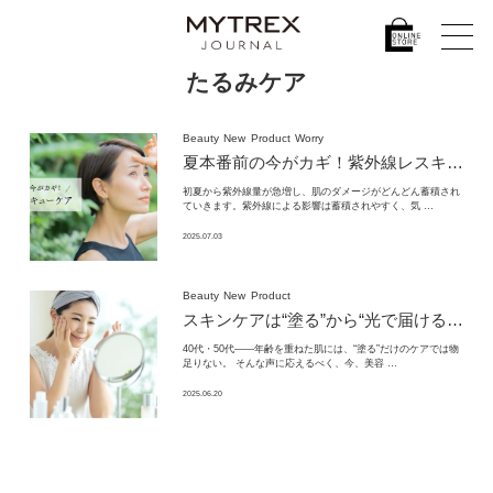
たるみケア
Beauty
New
Product
Worry
夏本番前の今がカギ！
紫外線レスキューケア
初夏から紫外線量が急増し、肌のダメージがどんどん蓄積され
ていきます。紫外線による影響は蓄積されやすく、気 …
2025.07.03
Beauty
New
Product
スキンケアは“塗る”から“光で届ける”時代へ。
40代・50代——年齢を重ねた肌には、“塗る”だけのケアでは物
足りない。 そんな声に応えるべく、今、美容 …
2025.06.20