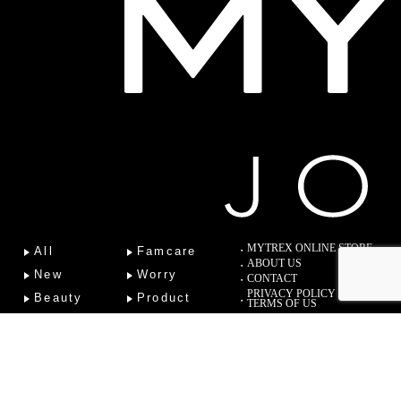
MYTREX ONLINE STORE
All
Famcare
ABOUT US
New
Worry
CONTACT
PRIVACY POLICY
Beauty
Product
TERMS OF US
Fitness
Lab
Column