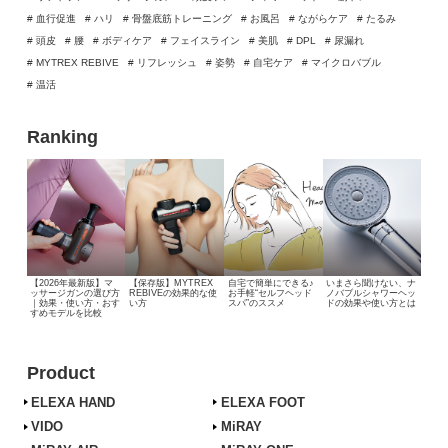
# 血行促進
# ハリ
# 骨盤底筋トレーニング
# お風呂
# ながらケア
# たるみ
# 頭皮
# 腰
# ボディケア
# フェイスライン
# 美肌
# DPL
# 尿漏れ
# MYTREX REBIVE
# リフレッシュ
# 姿勢
# 自宅ケア
# マイクロバブル
# 温活
Ranking
【2026年最新版】マ
【保存版】MYTREX
自宅で簡単にできる♪
いまさら聞けない、
ナ
ッサージガンの選び方
REBIVEの効果的な使
お手軽“セルフヘッド
ノバブルシャワーヘッ
｜効果・使い方・おす
い方
スパ”のススメ
ドの効果や使い方とは
すめモデルを比較
Product
ELEXA HAND
ELEXA FOOT
VIDO
MiRAY