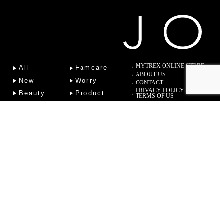
MYTREX ONLINE STORE
All
Famcare
ABOUT US
New
Worry
CONTACT
PRIVACY POLICY
Beauty
Product
TERMS OF US
Fitness
Lab
Column
Copyright (C) 2022 Sotsu Medical Co., Ltd. All Rights Reserved.