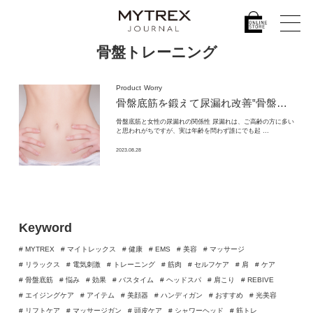
骨盤トレーニング
Product
Worry
骨盤底筋を鍛えて尿漏れ改善
‟骨盤底筋トレーニング”を日常生活に取り入れて意識づけを。
骨盤底筋と女性の尿漏れの関係性 尿漏れは、ご高齢の方に多い
と思われがちですが、実は年齢を問わず誰にでも起 …
2023.08.28
Keyword
# MYTREX
# マイトレックス
# 健康
# EMS
# 美容
# マッサージ
# リラックス
# 電気刺激
# トレーニング
# 筋肉
# セルフケア
# 肩
# ケア
# 骨盤底筋
# 悩み
# 効果
# バスタイム
# ヘッドスパ
# 肩こり
# REBIVE
# エイジングケア
# アイテム
# 美顔器
# ハンディガン
# おすすめ
# 光美容
# リフトケア
# マッサージガン
# 頭皮ケア
# シャワーヘッド
# 筋トレ