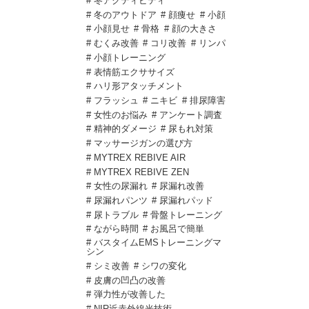
# 冬アクティビティ
# 冬のアウトドア
# 顔痩せ
# 小顔
# 小顔見せ
# 骨格
# 顔の大きさ
# むくみ改善
# コリ改善
# リンパ
# 小顔トレーニング
# 表情筋エクササイズ
# ハリ形アタッチメント
# フラッシュ
# ニキビ
# 排尿障害
# 女性のお悩み
# アンケート調査
# 精神的ダメージ
# 尿もれ対策
# マッサージガンの選び方
# MYTREX REBIVE AIR
# MYTREX REBIVE ZEN
# 女性の尿漏れ
# 尿漏れ改善
# 尿漏れパンツ
# 尿漏れパッド
# 尿トラブル
# 骨盤トレーニング
# ながら時間
# お風呂で簡単
# バスタイムEMSトレーニングマ
シン
# シミ改善
# シワの変化
# 皮膚の凹凸の改善
# 弾力性が改善した
# NIR近赤外線光技術