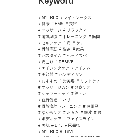
Keyword
# MYTREX
# マイトレックス
# 健康
# EMS
# 美容
# マッサージ
# リラックス
# 電気刺激
# トレーニング
# 筋肉
# セルフケア
# 肩
# ケア
# 骨盤底筋
# 悩み
# 効果
# バスタイム
# ヘッドスパ
# 肩こり
# REBIVE
# エイジングケア
# アイテム
# 美顔器
# ハンディガン
# おすすめ
# 光美容
# リフトケア
# マッサージガン
# 頭皮ケア
# シャワーヘッド
# 筋トレ
# 血行促進
# ハリ
# 骨盤底筋トレーニング
# お風呂
# ながらケア
# たるみ
# 頭皮
# 腰
# ボディケア
# フェイスライン
# 美肌
# DPL
# 尿漏れ
# MYTREX REBIVE