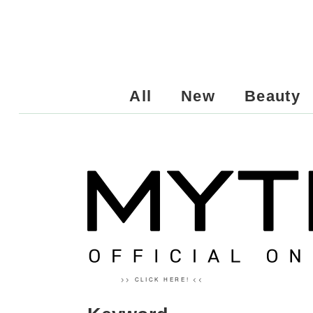
All
New
Beauty
>> CLICK HERE! <<