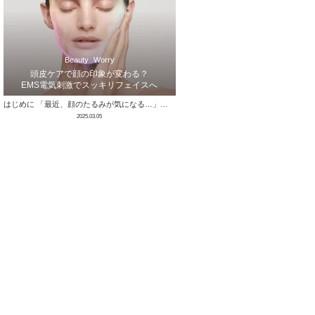
Beauty
Worry
頭皮ケアで顔の印象が変わる？
EMS電気刺激でスッキリフェイスへ
はじめに 「最近、顔のたるみが気になる…」「フェイスラインがぼやけてきた気がする」と感じたことはありませんか？ 実は、その原因は頭皮にあるか …
2025.03.05