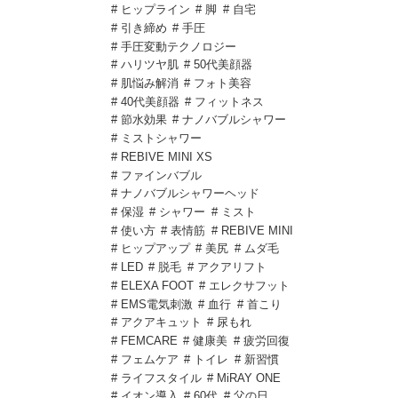
# ヒップライン
# 脚
# 自宅
# 引き締め
# 手圧
# 手圧変動テクノロジー
# ハリツヤ肌
# 50代美顔器
# 肌悩み解消
# フォト美容
# 40代美顔器
# フィットネス
# 節水効果
# ナノバブルシャワー
# ミストシャワー
# REBIVE MINI XS
# ファインバブル
# ナノバブルシャワーヘッド
# 保湿
# シャワー
# ミスト
# 使い方
# 表情筋
# REBIVE MINI
# ヒップアップ
# 美尻
# ムダ毛
# LED
# 脱毛
# アクアリフト
# ELEXA FOOT
# エレクサフット
# EMS電気刺激
# 血行
# 首こり
# アクアキュット
# 尿もれ
# FEMCARE
# 健康美
# 疲労回復
# フェムケア
# トイレ
# 新習慣
# ライフスタイル
# MiRAY ONE
# イオン導入
# 60代
# 父の日