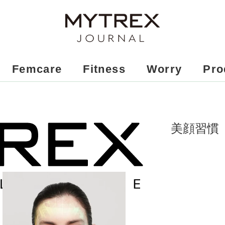
Femcare
Fitness
Worry
Pro
美顔習慣