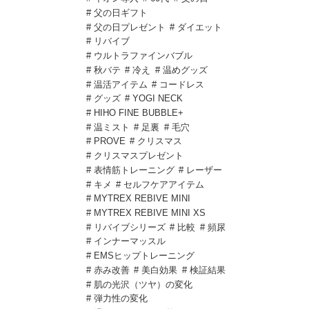
# 父の日ギフト
# 父の日プレゼント
# ダイエット
# リバイブ
# ウルトラファインバブル
# 秋バテ
# 冷え
# 温めグッズ
# 温活アイテム
# コードレス
# グッズ
# YOGI NECK
# HIHO FINE BUBBLE+
# 温ミスト
# 足裏
# 毛穴
# PROVE
# クリスマス
# クリスマスプレゼント
# 表情筋トレーニング
# レーザー
# キメ
# セルフケアアイテム
# MYTREX REBIVE MINI
# MYTREX REBIVE MINI XS
# リバイブシリーズ
# 比較
# 頻尿
# インナーマッスル
# EMSヒップトレーニング
# 赤み改善
# 美白効果
# 検証結果
# 肌の光沢（ツヤ）の変化
# 弾力性の変化