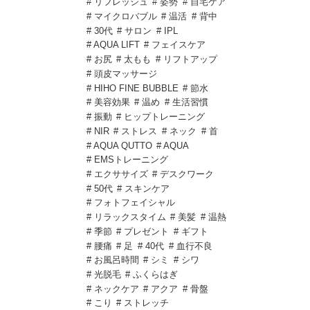
# リフレッシュ
# 姿勢
# 自宅ケア
# マイクロバブル
# 温活
# 背中
# 30代
# サロン
# IPL
# AQUA LIFT
# フェイスケア
# お尻
# 太もも
# リフトアップ
# 頭皮マッサージ
# HIHO FINE BUBBLE
# 節水
# 美容効果
# 温め
# 生活習慣
# 振動
# ヒップトレーニング
# NIR
# ストレス
# ネック
# 首
# AQUA QUTTO
# AQUA
# EMSトレーニング
# エクササイズ
# デスクワーク
# 50代
# スキンケア
# フォトフェイシャル
# リラックスタイム
# 美髪
# 温熱
# 季節
# プレゼント
# ギフト
# 腰痛
# 足
# 40代
# 血行不良
# お風呂時間
# シミ
# シワ
# 光脱毛
# ふくらはぎ
# ネックケア
# アクア
# 骨盤
# こり
# ストレッチ