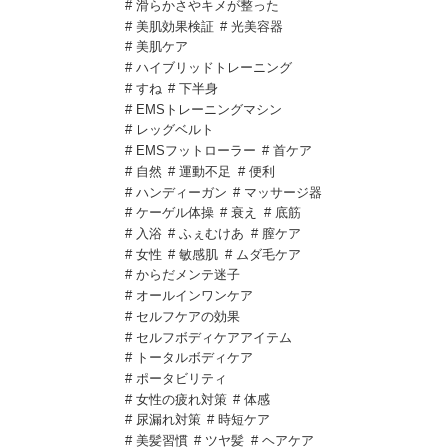
# 滑らかさやキメが整った
# 美肌効果検証
# 光美容器
# 美肌ケア
# ハイブリッドトレーニング
# すね
# 下半身
# EMSトレーニングマシン
# レッグベルト
# EMSフットローラー
# 首ケア
# 自然
# 運動不足
# 便利
# ハンディーガン
# マッサージ器
# ケーゲル体操
# 衰え
# 底筋
# 入浴
# ふぇむけあ
# 膣ケア
# 女性
# 敏感肌
# ムダ毛ケア
# からだメンテ迷子
# オールインワンケア
# セルフケアの効果
# セルフボディケアアイテム
# トータルボディケア
# ポータビリティ
# 女性の疲れ対策
# 体感
# 尿漏れ対策
# 時短ケア
# 美髪習慣
# ツヤ髪
# ヘアケア