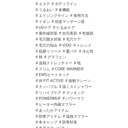
# エステ
# ボディライン
# うるおい
# 多機能
# エイジングサイン
# 使用方法
# イオン
# 頭皮マッサージ器
# UVケア
# たるみケア
# 紫外線対策
# 自宅美容
# 乾燥肌
# 毛穴開き対策
# 毛穴ケア
# 毛穴の悩み
# VIDO
# トレンド
# 筋膜リリース
# 夏バテ
# 冷え性
# 秋
# グラフェン
# 温熱ストレッチャー
# 枕
# スリム
# CORE WARMER
# EMSヒートネック
# W FIT ACTIVE
# 振動マシーン
# ナノバブル
# 温ミストシャワー
# リバイブケア
# ランキング
# POWERMUF
# パワーマフ
# ヒーター内蔵マフラー
# あったかアイテム
# 防寒アイテム
# 温熱マフラー
# 冬キャンプ
# 防寒対策