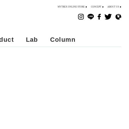
MYTREX ONLINE STORE
CONCEPT
ABOUT US
duct
Lab
Column